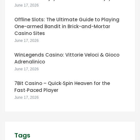
June 17, 2026
Offline Slots: The Ultimate Guide to Playing
One-armed Bandit in Brick-and-Mortar
Casino Sites
June 17, 2026
WinLegends Casino: Vittorie Veloci & Gioco
Adrenalinico
June 17, 2026
7Bit Casino – Quick‑Spin Heaven for the
Fast‑Paced Player
June 17, 2026
Tags