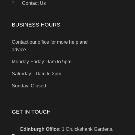
Contact Us
BUSINESS HOURS
Contact our office for more help and
advice.
Monday-Friday: 9am to 5pm
Saturday: 10am to 2pm
Sunday: Closed
GET IN TOUCH
Edinburgh Office:
1 Cruickshank Gardens,