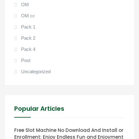
OM
OM cc
Pack 1
Pack 2
Pack 4
Post
Uncategorized
Popular Articles
Free Slot Machine No Download And Install or
Enrollment: Enjoy Endless Fun and Enjoyment