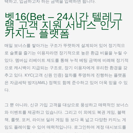
택하고, 입금하고자 하는 금액을 입력하면 됩니다.
벳16(Bet – 24시간 텔레그
램 고객 지원 서비스 인기
카지노 플랫폼
매일 보너스를 쌓아가는 구조가 뚜렷하게 설계되어 있어 정기적으
로 슬롯을 즐기는 이용자라면 장기적으로 높은 환급 비율을 누릴 수
있다. 멤버십 리베이트 제도를 통해 누적 베팅 금액에 비례해 정기적
으로 캐시백이 지급되는 구조로, 장기 이용자에게 유리한 환경을 갖
추고 있다. KYC(고객 신원 인증) 절차를 투명하게 진행하는 플랫폼
은 자금세탁 방지(AML) 정책도 함께 준수하고 있어 더욱 믿을 수 있
다.
그 뿐 아니라, 신규 가입 고객을 대상으로 풍성하고 매력적인 보너스
와 이벤트를 제공하고 있습니다. 그리고 이 외에도 복권 게임, 블랙
잭, 룰렛, 포커, 라이브 딜러 게임 등 보다 폭 넓고 다양한 카지노 게
임도 플레이할 수 있어 매력적입니다. 로그인하여 계정 대시보드를