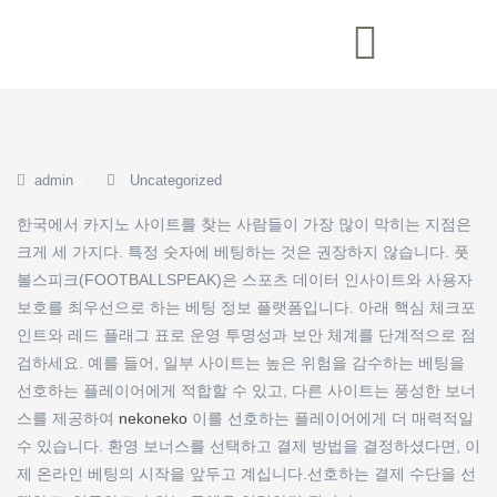
admin
Uncategorized
한국에서 카지노 사이트를 찾는 사람들이 가장 많이 막히는 지점은
크게 세 가지다. 특정 숫자에 베팅하는 것은 권장하지 않습니다. 풋
볼스피크(FOOTBALLSPEAK)은 스포츠 데이터 인사이트와 사용자
보호를 최우선으로 하는 베팅 정보 플랫폼입니다. 아래 핵심 체크포
인트와 레드 플래그 표로 운영 투명성과 보안 체계를 단계적으로 점
검하세요. 예를 들어, 일부 사이트는 높은 위험을 감수하는 베팅을
선호하는 플레이어에게 적합할 수 있고, 다른 사이트는 풍성한 보너
스를 제공하여
nekoneko
이를 선호하는 플레이어에게 더 매력적일
수 있습니다. 환영 보너스를 선택하고 결제 방법을 결정하셨다면, 이
제 온라인 베팅의 시작을 앞두고 계십니다.선호하는 결제 수단을 선