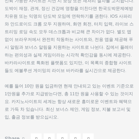
신뢰 가능한 사이트는 지연 시 보상 또는 재처리 절차를 고지합니다.
도박이 재정, 관계, 정신 건강에 영향을 미친다면 한국도박문제예방
치유원 또는 익명의 단도박 모임에 연락하기를 권한다. IOS 사파리
와 안드로이드 크롬 모두 지원하며, 화면 회전, 터치 입력, 라이브 스
트리밍 로딩 속도 모두 데스크톱과 비교해 큰 차이가 없다. 별도 앱
없이 브라우저에서 완전히 작동하는 사이트와, 전용 앱을 제공해 푸
시 알림과 보너스 알림을 지원하는 사이트로 나뉜다. 집에서 플레이
하는 편의성과 실제 게임이라는 시각적 확인감을 동시에 제공한다.
바카라사이트로 특화된 플랫폼도 있지만, 이 목록의 종합형 사이트
들도 에볼루션 게이밍의 라이브 바카라를 실시간으로 제공한다.
예를 들어 10만 원을 입금하면 현재 안내되고 있는 이벤트 기준으로
1만원을 추가로 지급받는다면, 총 11만 원을 사용할 수 있는 것이지
요. 카지노사이트의 세계는 항상 새로운 흥미로운 이벤트와 혜택으
로 가득 차 있습니다. 최신 보너스 제안, 게임 정보, 지불 보고서 및
입, 출금 정보를 받으십시오.
Share