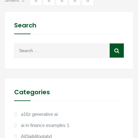
Search
Categories
a16z generative ai
ai in finance examples 1
Aif3aib6footahd