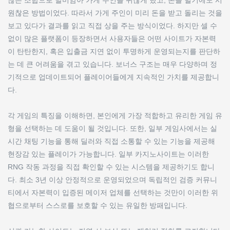
많은 조합으로 말미암아 가게 주인을 귀찮게 했고, 돈을 벌기에도 시
원찮은 방법이었다. 따라서 가게 주인이 미리 돈을 받고 돌리는 것을
보고 있다가 결과를 읽고 직접 상을 주는 방식이었다. 하지만 셀 수
없이 많은 플랫폼이 등장하면서 사용자들은 어떤 사이트가 자본력
이 탄탄한지, 혹은 입출금 지연 없이 투명하게 운영되는지를 판단하
는 데 큰 어려움을 겪고 있습니다. 보너스 구조는 매우 다양하며 정
기적으로 업데이트되어 플레이어들에게 지속적인 가치를 제공합니
다.
각 게임의 특징을 이해하면, 본인에게 가장 적합하고 유리한 게임 유
형을 선택하는 데 도움이 될 것입니다. 또한, 일부 게임사에서는 실
시간 채팅 기능을 통해 딜러와 직접 소통할 수 있는 기능을 제공해
현장감 있는 플레이가 가능합니다. 일부 카지노사이트는 이러한
RNG 작동 과정을 직접 확인할 수 있는 시스템을 제공하기도 합니
다. 최소 3년 이상 안정적으로 운영되었으며 독립적인 검증 커뮤니
티에서 자본력이 입증된 메이저 업체를 선택하는 것만이 이러한 위
협으로부터 스스로를 보호할 수 있는 유일한 방패입니다.