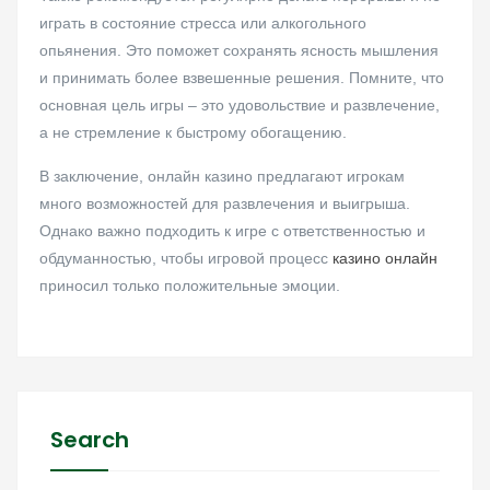
играть в состояние стресса или алкогольного
опьянения. Это поможет сохранять ясность мышления
и принимать более взвешенные решения. Помните, что
основная цель игры – это удовольствие и развлечение,
а не стремление к быстрому обогащению.
В заключение, онлайн казино предлагают игрокам
много возможностей для развлечения и выигрыша.
Однако важно подходить к игре с ответственностью и
обдуманностью, чтобы игровой процесс
казино онлайн
приносил только положительные эмоции.
Search