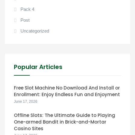
Pack 4
Post
Uncategorized
Popular Articles
Free Slot Machine No Download And Install or
Enrollment: Enjoy Endless Fun and Enjoyment
June 17, 2026
Offline Slots: The Ultimate Guide to Playing
One-armed Bandit in Brick-and-Mortar
Casino Sites