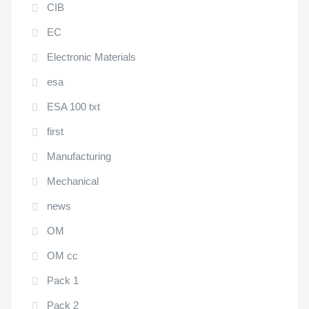
CIB
EC
Electronic Materials
esa
ESA 100 txt
first
Manufacturing
Mechanical
news
OM
OM cc
Pack 1
Pack 2