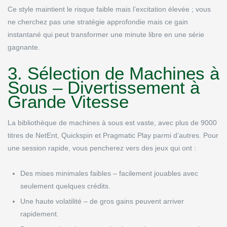
Ce style maintient le risque faible mais l’excitation élevée ; vous
ne cherchez pas une stratégie approfondie mais ce gain
instantané qui peut transformer une minute libre en une série
gagnante.
3. Sélection de Machines à
Sous – Divertissement à
Grande Vitesse
La bibliothèque de machines à sous est vaste, avec plus de 9000
titres de NetEnt, Quickspin et Pragmatic Play parmi d’autres. Pour
une session rapide, vous pencherez vers des jeux qui ont :
Des mises minimales faibles – facilement jouables avec
seulement quelques crédits.
Une haute volatilité – de gros gains peuvent arriver
rapidement.