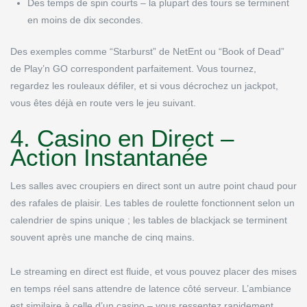
Des temps de spin courts – la plupart des tours se terminent
en moins de dix secondes.
Des exemples comme “Starburst” de NetEnt ou “Book of Dead”
de Play’n GO correspondent parfaitement. Vous tournez,
regardez les rouleaux défiler, et si vous décrochez un jackpot,
vous êtes déjà en route vers le jeu suivant.
4. Casino en Direct –
Action Instantanée
Les salles avec croupiers en direct sont un autre point chaud pour
des rafales de plaisir. Les tables de roulette fonctionnent selon un
calendrier de spins unique ; les tables de blackjack se terminent
souvent après une manche de cinq mains.
Le streaming en direct est fluide, et vous pouvez placer des mises
en temps réel sans attendre de latence côté serveur. L’ambiance
est similaire à celle d’un casino – vous ressentez rapidement