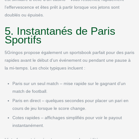
l’effervescence et êtes prêt à partir lorsque vos jetons sont
doublés ou épuisés.
5. Instantanés de Paris
Sportifs
5Gringos propose également un sportsbook parfait pour des paris
rapides avant le début d’un événement ou pendant une pause à
la mi-temps. Les choix typiques incluent :
Paris sur un seul match – mise rapide sur le gagnant d’un
match de football.
Paris en direct – quelques secondes pour placer un pari en
cours de jeu lorsque le score change.
Cotes rapides – affichages simplifiés pour voir le payout
instantanément.