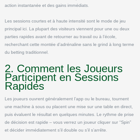
action instantanée et des gains immédiats.
Les sessions courtes et à haute intensité sont le mode de jeu
principal ici. La plupart des visiteurs viennent pour une ou deux
parties rapides avant de retourner au travail ou à l’école,
recherchant cette montée d’adrénaline sans le grind à long terme
du betting traditionnel.
2. Comment les Joueurs
Participent en Sessions
Rapides
Les joueurs ouvrent généralement l’app ou le bureau, tournent
une machine à sous ou placent une mise sur une table en direct,
puis évaluent le résultat en quelques minutes. Le rythme de prise
de décision est rapide – vous verrez un joueur cliquer sur “Spin”
et décider immédiatement s’il double ou s’il s’arrête.