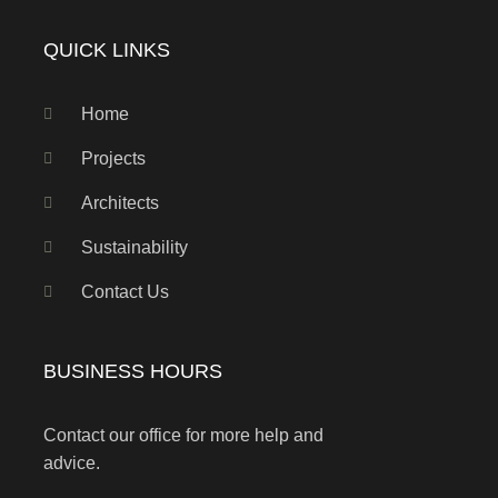
QUICK LINKS
Home
Projects
Architects
Sustainability
Contact Us
BUSINESS HOURS
Contact our office for more help and
advice.