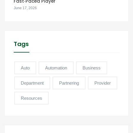
Fast‑Paced Player
June 17, 2026
Tags
Auto
Automation
Business
Department
Partnering
Provider
Resources