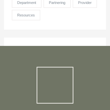
Department
Partnering
Provider
Resources