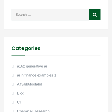
Categories
a16z generative ai
ai in finance examples 1
Aif3aib6footahd
Blog
CH
Chemical Research