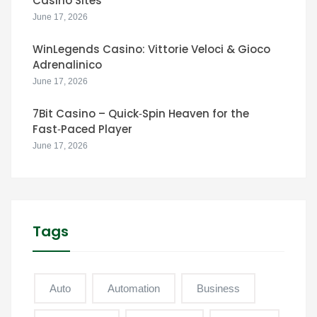
Casino Sites
June 17, 2026
WinLegends Casino: Vittorie Veloci & Gioco
Adrenalinico
June 17, 2026
7Bit Casino – Quick‑Spin Heaven for the
Fast‑Paced Player
June 17, 2026
Tags
Auto
Automation
Business