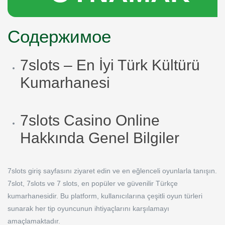
Содержимое
7slots – En İyi Türk Kültürü
Kumarhanesi
7slots Casino Online
Hakkında Genel Bilgiler
7slots giriş sayfasını ziyaret edin ve en eğlenceli oyunlarla tanışın.
7slot, 7slots ve 7 slots, en popüler ve güvenilir Türkçe
kumarhanesidir. Bu platform, kullanıcılarına çeşitli oyun türleri
sunarak her tip oyuncunun ihtiyaçlarını karşılamayı
amaçlamaktadır.