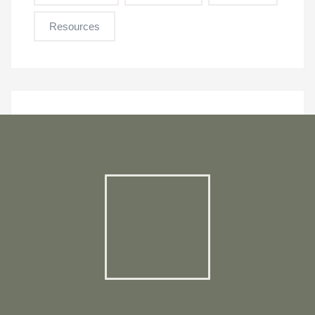
Resources