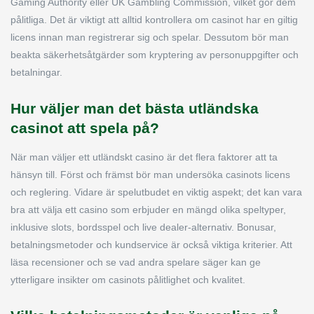
Gaming Authority eller UK Gambling Commission, vilket gör dem
pålitliga. Det är viktigt att alltid kontrollera om casinot har en giltig
licens innan man registrerar sig och spelar. Dessutom bör man
beakta säkerhetsåtgärder som kryptering av personuppgifter och
betalningar.
Hur väljer man det bästa utländska
casinot att spela på?
När man väljer ett utländskt casino är det flera faktorer att ta
hänsyn till. Först och främst bör man undersöka casinots licens
och reglering. Vidare är spelutbudet en viktig aspekt; det kan vara
bra att välja ett casino som erbjuder en mängd olika speltyper,
inklusive slots, bordsspel och live dealer-alternativ. Bonusar,
betalningsmetoder och kundservice är också viktiga kriterier. Att
läsa recensioner och se vad andra spelare säger kan ge
ytterligare insikter om casinots pålitlighet och kvalitet.