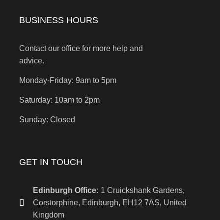
BUSINESS HOURS
Contact our office for more help and
advice.
Monday-Friday: 9am to 5pm
Saturday: 10am to 2pm
Sunday: Closed
GET IN TOUCH
Edinburgh Office:
1 Cruickshank Gardens,
Corstorphine, Edinburgh, EH12 7AS, United
Kingdom