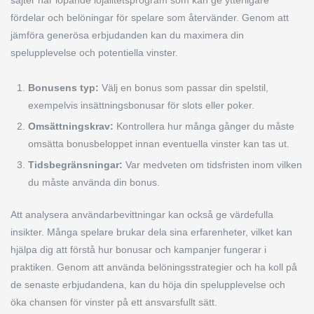
sajter har löpande lojalitetsprogram som kan ge ytterligare
fördelar och belöningar för spelare som återvänder. Genom att
jämföra generösa erbjudanden kan du maximera din
spelupplevelse och potentiella vinster.
Bonusens typ:
Välj en bonus som passar din spelstil,
exempelvis insättningsbonusar för slots eller poker.
Omsättningskrav:
Kontrollera hur många gånger du måste
omsätta bonusbeloppet innan eventuella vinster kan tas ut.
Tidsbegränsningar:
Var medveten om tidsfristen inom vilken
du måste använda din bonus.
Att analysera användarbevittningar kan också ge värdefulla
insikter. Många spelare brukar dela sina erfarenheter, vilket kan
hjälpa dig att förstå hur bonusar och kampanjer fungerar i
praktiken. Genom att använda belöningsstrategier och ha koll på
de senaste erbjudandena, kan du höja din spelupplevelse och
öka chansen för vinster på ett ansvarsfullt sätt.