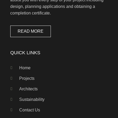
design, planning applications and obtaining a
completion certificate.
READ MORE
QUICK LINKS
Home
Projects
Architects
Sustainability
Contact Us