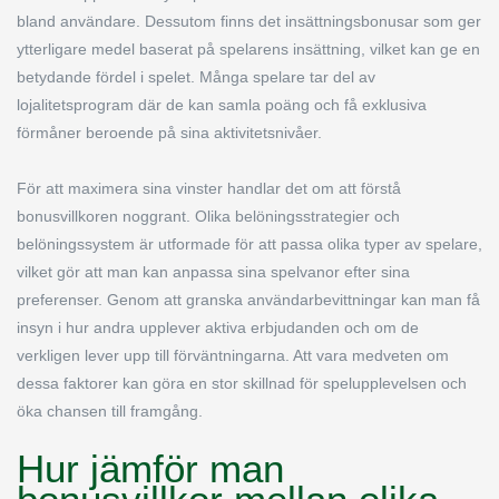
bland användare. Dessutom finns det insättningsbonusar som ger
ytterligare medel baserat på spelarens insättning, vilket kan ge en
betydande fördel i spelet. Många spelare tar del av
lojalitetsprogram där de kan samla poäng och få exklusiva
förmåner beroende på sina aktivitetsnivåer.
För att maximera sina vinster handlar det om att förstå
bonusvillkoren noggrant. Olika belöningsstrategier och
belöningssystem är utformade för att passa olika typer av spelare,
vilket gör att man kan anpassa sina spelvanor efter sina
preferenser. Genom att granska användarbevittningar kan man få
insyn i hur andra upplever aktiva erbjudanden och om de
verkligen lever upp till förväntningarna. Att vara medveten om
dessa faktorer kan göra en stor skillnad för spelupplevelsen och
öka chansen till framgång.
Hur jämför man