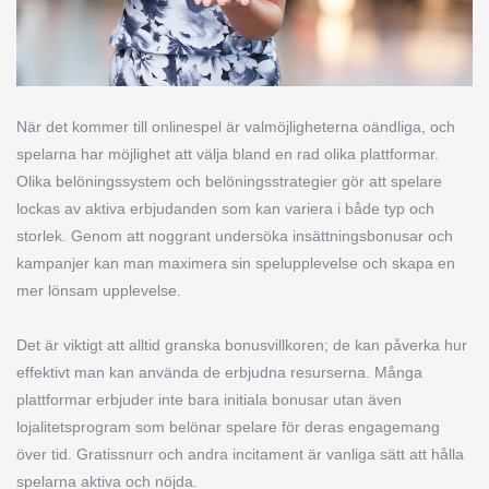
När det kommer till onlinespel är valmöjligheterna oändliga, och
spelarna har möjlighet att välja bland en rad olika plattformar.
Olika belöningssystem och belöningsstrategier gör att spelare
lockas av aktiva erbjudanden som kan variera i både typ och
storlek. Genom att noggrant undersöka insättningsbonusar och
kampanjer kan man maximera sin spelupplevelse och skapa en
mer lönsam upplevelse.
Det är viktigt att alltid granska bonusvillkoren; de kan påverka hur
effektivt man kan använda de erbjudna resurserna. Många
plattformar erbjuder inte bara initiala bonusar utan även
lojalitetsprogram som belönar spelare för deras engagemang
över tid. Gratissnurr och andra incitament är vanliga sätt att hålla
spelarna aktiva och nöjda.