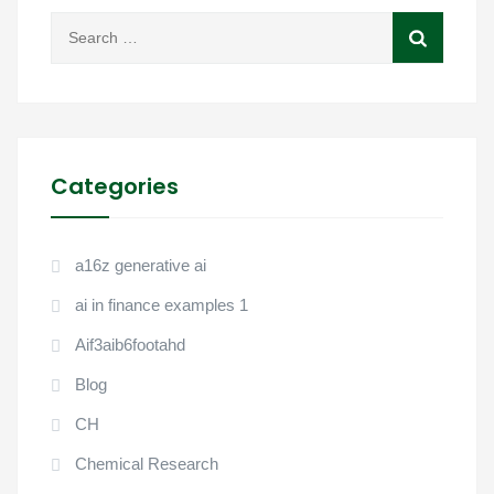
Categories
a16z generative ai
ai in finance examples 1
Aif3aib6footahd
Blog
CH
Chemical Research