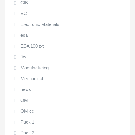
CIB
EC
Electronic Materials
esa
ESA 100 txt
first
Manufacturing
Mechanical
news
OM
OM cc
Pack 1
Pack 2