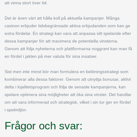
att vinna stort över tid.
Det är även värt att hålla koll på aktuella kampanjer. Många
casinon erbjuder tidsbegränsade aktiva erbjudanden som kan ge
extra fördelar. En strategi kan vara att anpassa sitt spelande efter
dessa kampanjer för att maximera de potentiella vinsterna.
Genom att följa nyheterna och plattformarna noggrant kan man få
en fördel i jakten på mer valuta för sina insatser.
Sist men inte minst bör man formulera en belöningsstrategi som
kombinerar alla dessa faktorer. Genom att utnyttja bonusar, aktivt
delta i lojalitetsprogram och följa de senaste kampanjerna, kan
spelare optimera sina möjligheter att öka sina vinster. Det handlar
om att vara informerad och strategisk, vilket i sin tur ger en fördel
i spelmiljön.
Frågor och svar: