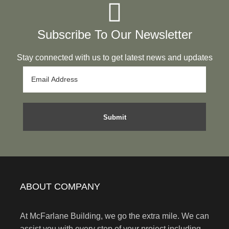
Subscribe To Our Newsletter
Stay connected with us to get latest news and updates
ABOUT COMPANY
At McFarlane Building, we go the extra mile. We can
assist you with every step of your project including