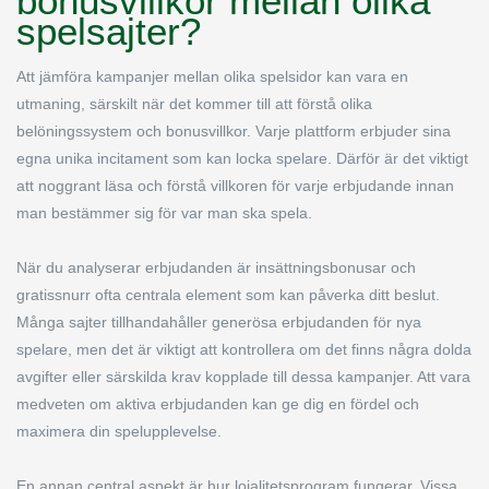
bonusvillkor mellan olika
spelsajter?
Att jämföra kampanjer mellan olika spelsidor kan vara en
utmaning, särskilt när det kommer till att förstå olika
belöningssystem och bonusvillkor. Varje plattform erbjuder sina
egna unika incitament som kan locka spelare. Därför är det viktigt
att noggrant läsa och förstå villkoren för varje erbjudande innan
man bestämmer sig för var man ska spela.
När du analyserar erbjudanden är insättningsbonusar och
gratissnurr ofta centrala element som kan påverka ditt beslut.
Många sajter tillhandahåller generösa erbjudanden för nya
spelare, men det är viktigt att kontrollera om det finns några dolda
avgifter eller särskilda krav kopplade till dessa kampanjer. Att vara
medveten om aktiva erbjudanden kan ge dig en fördel och
maximera din spelupplevelse.
En annan central aspekt är hur lojalitetsprogram fungerar. Vissa