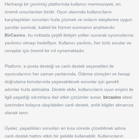
Herhangi bir çevrimiçi platformda kullanıcı memnuniyeti, en
önemli unsurlardan biridir. Oyun alanında kullanıcıların
karşılaştıkları sorunları hızla çözmek ve onların taleplerine uygun
yanıtlar sunmak, kaliteli bir hizmet sunmanın anahtarıdır.
BirCasino
, bu noktada çeşitli iletişim yolları sunarak oyuncularına
yardımcı olmayı hedefliyor. Kullanıcı yardımı, her türlü sorular ve
cevaplar için önemli bir rol oynamaktadır.
Platform, e-posta desteği ve canlı destek seçenekleri ile
oyuncularının her zaman yanlarında. Ödeme süreçleri ve hesap
doğrulama konularında yaşanabilecek sorunlar için gerekli
adımlar hızla atılmakta. Destek ekibi, kullanıcıların oyun erişimi ile
ilgili yaşadığı sıkıntılara dair etkin çözümler sunar.
bircasino
sitesi
üzerinden kolayca ulaşılabilen canlı destek, anlık bilgiler almanıza
olanak tanır.
Üyeler, yaşadıkları sorunları en kısa sürede çözebilmek adına
canlı destek hattını etkin bir şekilde kullanabilir. Kullanıcıların