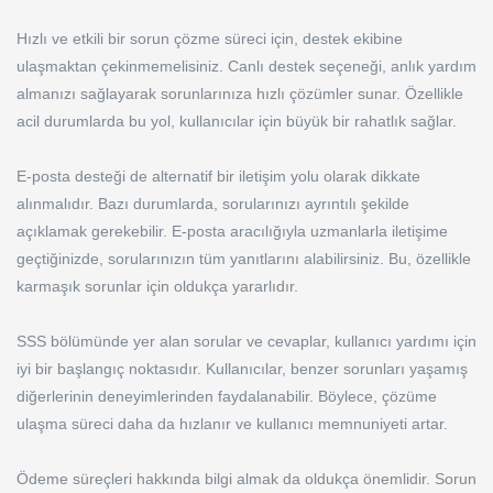
Hızlı ve etkili bir sorun çözme süreci için, destek ekibine
ulaşmaktan çekinmemelisiniz. Canlı destek seçeneği, anlık yardım
almanızı sağlayarak sorunlarınıza hızlı çözümler sunar. Özellikle
acil durumlarda bu yol, kullanıcılar için büyük bir rahatlık sağlar.
E-posta desteği de alternatif bir iletişim yolu olarak dikkate
alınmalıdır. Bazı durumlarda, sorularınızı ayrıntılı şekilde
açıklamak gerekebilir. E-posta aracılığıyla uzmanlarla iletişime
geçtiğinizde, sorularınızın tüm yanıtlarını alabilirsiniz. Bu, özellikle
karmaşık sorunlar için oldukça yararlıdır.
SSS bölümünde yer alan sorular ve cevaplar, kullanıcı yardımı için
iyi bir başlangıç noktasıdır. Kullanıcılar, benzer sorunları yaşamış
diğerlerinin deneyimlerinden faydalanabilir. Böylece, çözüme
ulaşma süreci daha da hızlanır ve kullanıcı memnuniyeti artar.
Ödeme süreçleri hakkında bilgi almak da oldukça önemlidir. Sorun