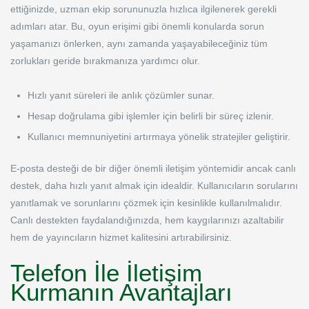
ettiğinizde, uzman ekip sorununuzla hızlıca ilgilenerek gerekli
adımları atar. Bu, oyun erişimi gibi önemli konularda sorun
yaşamanızı önlerken, aynı zamanda yaşayabileceğiniz tüm
zorlukları geride bırakmanıza yardımcı olur.
Hızlı yanıt süreleri ile anlık çözümler sunar.
Hesap doğrulama gibi işlemler için belirli bir süreç izlenir.
Kullanıcı memnuniyetini artırmaya yönelik stratejiler geliştirir.
E-posta desteği de bir diğer önemli iletişim yöntemidir ancak canlı
destek, daha hızlı yanıt almak için idealdir. Kullanıcıların sorularını
yanıtlamak ve sorunlarını çözmek için kesinlikle kullanılmalıdır.
Canlı destekten faydalandığınızda, hem kaygılarınızı azaltabilir
hem de yayıncıların hizmet kalitesini artırabilirsiniz.
Telefon İle İletişim
Kurmanın Avantajları