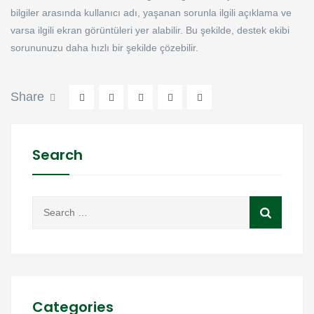
bilgiler arasında kullanıcı adı, yaşanan sorunla ilgili açıklama ve
varsa ilgili ekran görüntüleri yer alabilir. Bu şekilde, destek ekibi
sorununuzu daha hızlı bir şekilde çözebilir.
Share
Search
Categories