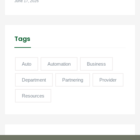
June 17, 2026
Tags
Auto
Automation
Business
Department
Partnering
Provider
Resources