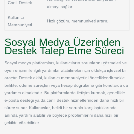
Canlı Destek
almayı sağlar.
Kullanıcı
Hızlı çözüm, memnuniyeti artırır.
Memnuniyeti
Sosyal Medya Üzerinden
Destek Talep Etme Süreci
Sosyal medya platformları, kullanıcıların sorunlarını çözmeleri ve
oyun erişimi ile ilgili yardımlar alabilmeleri için oldukça işlevsel bir
araçtır. Destek ekibi, kullanıcı memnuniyetini önceliklendirmekle
birlikte, ödeme süreçleri veya hesap doğrulama gibi konularda da
yardımcı olmaktadır. Bu platformlarda iletişim kurmak, genellikle
e-posta desteği ya da canlı destek hizmetlerinden daha hızlı bir
süreç sunar. Kullanıcılar, belirli bir sorunla karşılaştıklarında
anında yardım alabilir ve böylece problemlerini daha hızlı bir
şekilde çözebilirler.