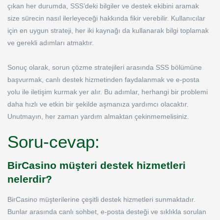
çıkan her durumda, SSS’deki bilgiler ve destek ekibini aramak
size sürecin nasıl ilerleyeceği hakkında fikir verebilir. Kullanıcılar
için en uygun strateji, her iki kaynağı da kullanarak bilgi toplamak
ve gerekli adımları atmaktır.
Sonuç olarak, sorun çözme stratejileri arasında SSS bölümüne
başvurmak, canlı destek hizmetinden faydalanmak ve e-posta
yolu ile iletişim kurmak yer alır. Bu adımlar, herhangi bir problemi
daha hızlı ve etkin bir şekilde aşmanıza yardımcı olacaktır.
Unutmayın, her zaman yardım almaktan çekinmemelisiniz.
Soru-cevap:
BirCasino müşteri destek hizmetleri
nelerdir?
BirCasino müşterilerine çeşitli destek hizmetleri sunmaktadır.
Bunlar arasında canlı sohbet, e-posta desteği ve sıklıkla sorulan