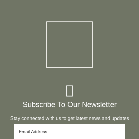
Subscribe To Our Newsletter
Stay connected with us to get latest news and updates