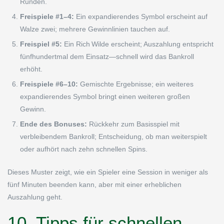
Runden.
Freispiele #1–4:
Ein expandierendes Symbol erscheint auf
Walze zwei; mehrere Gewinnlinien tauchen auf.
Freispiel #5:
Ein Rich Wilde erscheint; Auszahlung entspricht
fünfhundertmal dem Einsatz—schnell wird das Bankroll
erhöht.
Freispiele #6–10:
Gemischte Ergebnisse; ein weiteres
expandierendes Symbol bringt einen weiteren großen
Gewinn.
Ende des Bonuses:
Rückkehr zum Basisspiel mit
verbleibendem Bankroll; Entscheidung, ob man weiterspielt
oder aufhört nach zehn schnellen Spins.
Dieses Muster zeigt, wie ein Spieler eine Session in weniger als
fünf Minuten beenden kann, aber mit einer erheblichen
Auszahlung geht.
10. Tipps für schnellen