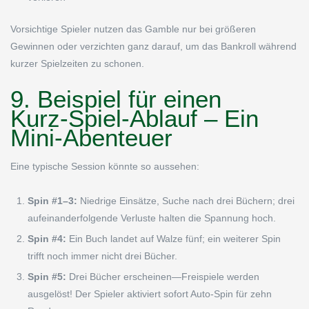
Vorsichtige Spieler nutzen das Gamble nur bei größeren
Gewinnen oder verzichten ganz darauf, um das Bankroll während
kurzer Spielzeiten zu schonen.
9. Beispiel für einen
Kurz‑Spiel‑Ablauf – Ein
Mini-Abenteuer
Eine typische Session könnte so aussehen:
Spin #1–3:
Niedrige Einsätze, Suche nach drei Büchern; drei
aufeinanderfolgende Verluste halten die Spannung hoch.
Spin #4:
Ein Buch landet auf Walze fünf; ein weiterer Spin
trifft noch immer nicht drei Bücher.
Spin #5:
Drei Bücher erscheinen—Freispiele werden
ausgelöst! Der Spieler aktiviert sofort Auto‑Spin für zehn