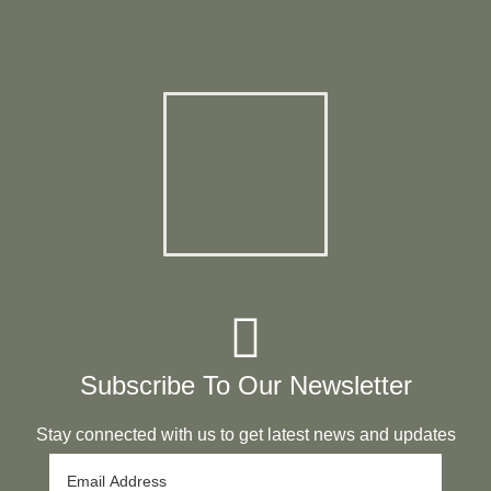
Subscribe To Our Newsletter
Stay connected with us to get latest news and updates