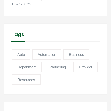
June 17, 2026
Tags
Auto
Automation
Business
Department
Partnering
Provider
Resources