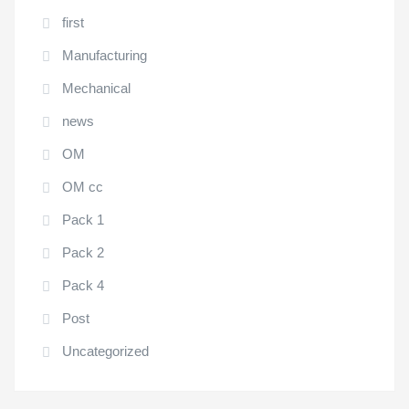
first
Manufacturing
Mechanical
news
OM
OM cc
Pack 1
Pack 2
Pack 4
Post
Uncategorized