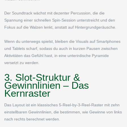
Der Soundtrack wächst mit dezenter Percussion, die die
Spannung einer schnellen Spin-Session unterstreicht und den
Fokus auf die Walzen lenkt, anstatt auf Hintergrundgeräusche.
Wenn du unterwegs spielst, bleiben die Visuals auf Smartphones
und Tablets scharf, sodass du auch in kurzen Pausen zwischen
Aktivitäten das Gefühl hast, in eine unterirdische Pyramide
versetzt zu werden.
3. Slot-Struktur &
Gewinnlinien – Das
Kernraster
Das Layout ist ein klassisches 5‑Reel‑by‑3‑Reel‑Raster mit zehn
einstellbaren Gewinnlinien, die bestimmen, wie Gewinne von links
nach rechts berechnet werden.