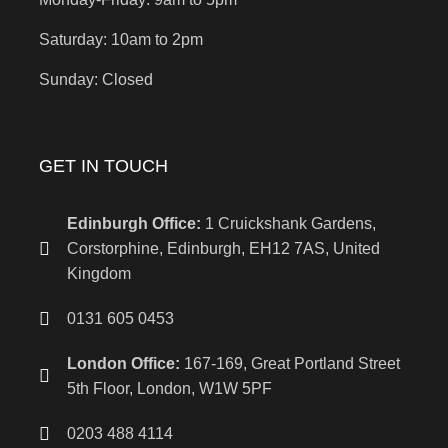
Saturday: 10am to 2pm
Sunday: Closed
GET IN TOUCH
Edinburgh Office:
1 Cruickshank Gardens,
Corstorphine, Edinburgh, EH12 7AS, United
Kingdom
0131 605 0453
London Office:
167-169, Great Portland Street
5th Floor, London, W1W 5PF
0203 488 4114