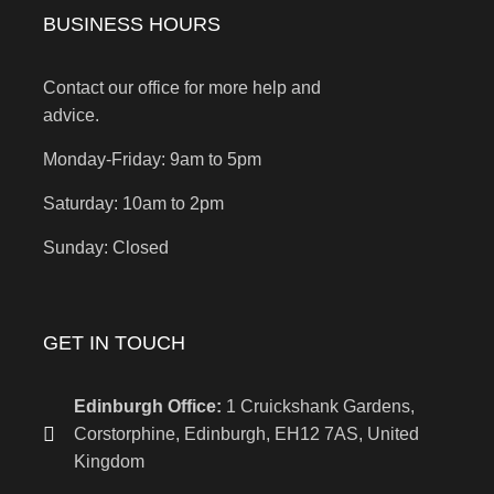
BUSINESS HOURS
Contact our office for more help and
advice.
Monday-Friday: 9am to 5pm
Saturday: 10am to 2pm
Sunday: Closed
GET IN TOUCH
Edinburgh Office:
1 Cruickshank Gardens,
Corstorphine, Edinburgh, EH12 7AS, United
Kingdom