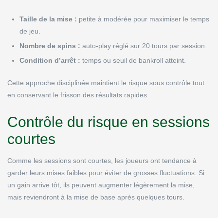
Taille de la mise :
petite à modérée pour maximiser le temps
de jeu.
Nombre de spins :
auto‑play réglé sur 20 tours par session.
Condition d’arrêt :
temps ou seuil de bankroll atteint.
Cette approche disciplinée maintient le risque sous contrôle tout
en conservant le frisson des résultats rapides.
Contrôle du risque en sessions
courtes
Comme les sessions sont courtes, les joueurs ont tendance à
garder leurs mises faibles pour éviter de grosses fluctuations. Si
un gain arrive tôt, ils peuvent augmenter légèrement la mise,
mais reviendront à la mise de base après quelques tours.