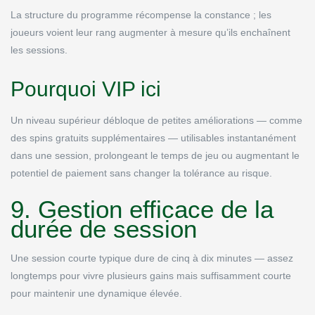
La structure du programme récompense la constance ; les
joueurs voient leur rang augmenter à mesure qu’ils enchaînent
les sessions.
Pourquoi VIP ici
Un niveau supérieur débloque de petites améliorations — comme
des spins gratuits supplémentaires — utilisables instantanément
dans une session, prolongeant le temps de jeu ou augmentant le
potentiel de paiement sans changer la tolérance au risque.
9. Gestion efficace de la
durée de session
Une session courte typique dure de cinq à dix minutes — assez
longtemps pour vivre plusieurs gains mais suffisamment courte
pour maintenir une dynamique élevée.