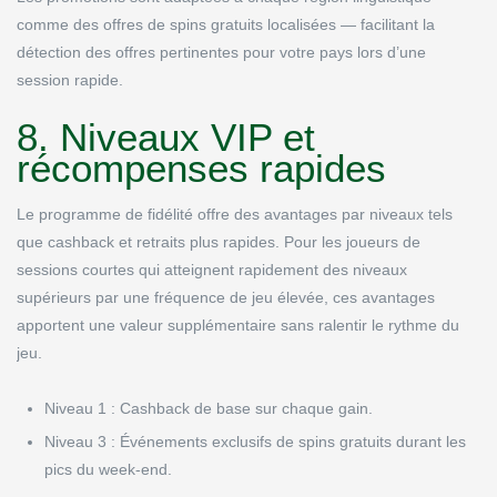
comme des offres de spins gratuits localisées — facilitant la
détection des offres pertinentes pour votre pays lors d’une
session rapide.
8. Niveaux VIP et
récompenses rapides
Le programme de fidélité offre des avantages par niveaux tels
que cashback et retraits plus rapides. Pour les joueurs de
sessions courtes qui atteignent rapidement des niveaux
supérieurs par une fréquence de jeu élevée, ces avantages
apportent une valeur supplémentaire sans ralentir le rythme du
jeu.
Niveau 1 : Cashback de base sur chaque gain.
Niveau 3 : Événements exclusifs de spins gratuits durant les
pics du week-end.