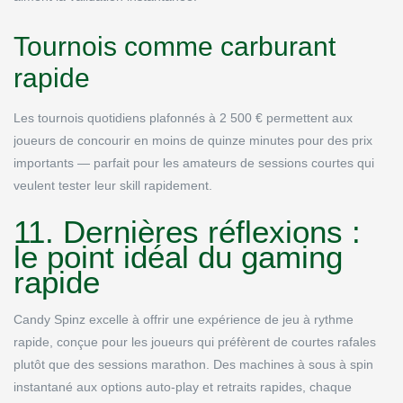
Tournois comme carburant
rapide
Les tournois quotidiens plafonnés à 2 500 € permettent aux
joueurs de concourir en moins de quinze minutes pour des prix
importants — parfait pour les amateurs de sessions courtes qui
veulent tester leur skill rapidement.
11. Dernières réflexions :
le point idéal du gaming
rapide
Candy Spinz excelle à offrir une expérience de jeu à rythme
rapide, conçue pour les joueurs qui préfèrent de courtes rafales
plutôt que des sessions marathon. Des machines à sous à spin
instantané aux options auto‑play et retraits rapides, chaque