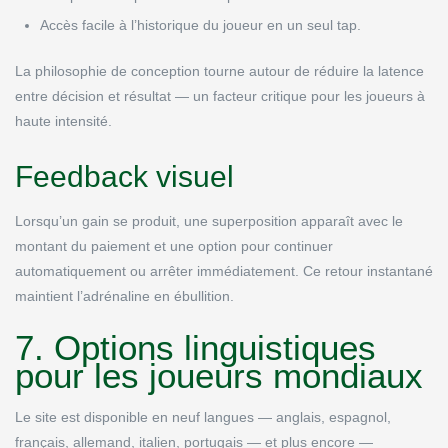
Accès facile à l’historique du joueur en un seul tap.
La philosophie de conception tourne autour de réduire la latence
entre décision et résultat — un facteur critique pour les joueurs à
haute intensité.
Feedback visuel
Lorsqu’un gain se produit, une superposition apparaît avec le
montant du paiement et une option pour continuer
automatiquement ou arrêter immédiatement. Ce retour instantané
maintient l’adrénaline en ébullition.
7. Options linguistiques
pour les joueurs mondiaux
Le site est disponible en neuf langues — anglais, espagnol,
français, allemand, italien, portugais — et plus encore —