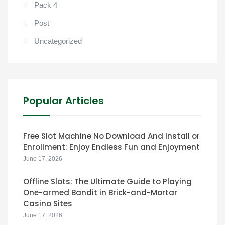
Pack 4
Post
Uncategorized
Popular Articles
Free Slot Machine No Download And Install or
Enrollment: Enjoy Endless Fun and Enjoyment
June 17, 2026
Offline Slots: The Ultimate Guide to Playing
One-armed Bandit in Brick-and-Mortar
Casino Sites
June 17, 2026