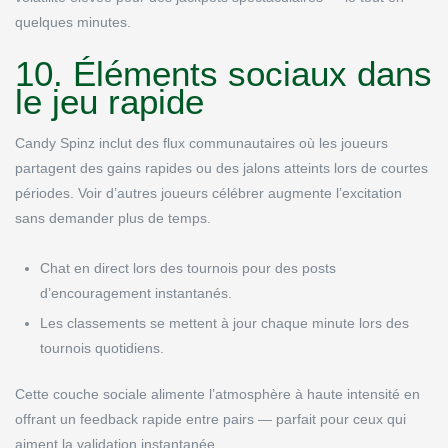
quelques minutes.
10. Éléments sociaux dans
le jeu rapide
Candy Spinz inclut des flux communautaires où les joueurs
partagent des gains rapides ou des jalons atteints lors de courtes
périodes. Voir d’autres joueurs célébrer augmente l’excitation
sans demander plus de temps.
Chat en direct lors des tournois pour des posts
d’encouragement instantanés.
Les classements se mettent à jour chaque minute lors des
tournois quotidiens.
Cette couche sociale alimente l’atmosphère à haute intensité en
offrant un feedback rapide entre pairs — parfait pour ceux qui
aiment la validation instantanée.