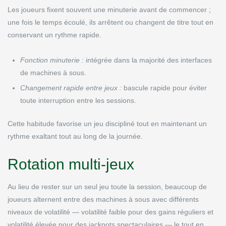
Les joueurs fixent souvent une minuterie avant de commencer ;
une fois le temps écoulé, ils arrêtent ou changent de titre tout en
conservant un rythme rapide.
Fonction minuterie :
intégrée dans la majorité des interfaces
de machines à sous.
Changement rapide entre jeux :
bascule rapide pour éviter
toute interruption entre les sessions.
Cette habitude favorise un jeu discipliné tout en maintenant un
rythme exaltant tout au long de la journée.
Rotation multi‑jeux
Au lieu de rester sur un seul jeu toute la session, beaucoup de
joueurs alternent entre des machines à sous avec différents
niveaux de volatilité — volatilité faible pour des gains réguliers et
volatilité élevée pour des jackpots spectaculaires — le tout en