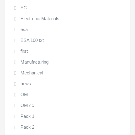
EC
Electronic Materials
esa
ESA 100 txt
first
Manufacturing
Mechanical
news
OM
OM cc
Pack 1
Pack 2