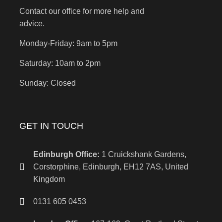
Contact our office for more help and
advice.
Monday-Friday: 9am to 5pm
Saturday: 10am to 2pm
Sunday: Closed
GET IN TOUCH
Edinburgh Office:
1 Cruickshank Gardens,
Corstorphine, Edinburgh, EH12 7AS, United
Kingdom
0131 605 0453