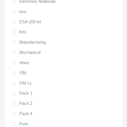
Electronic Materials
esa
ESA 100 txt
first
Manufacturing
Mechanical
news
OM
OM cc
Pack 1
Pack 2
Pack 4
Post