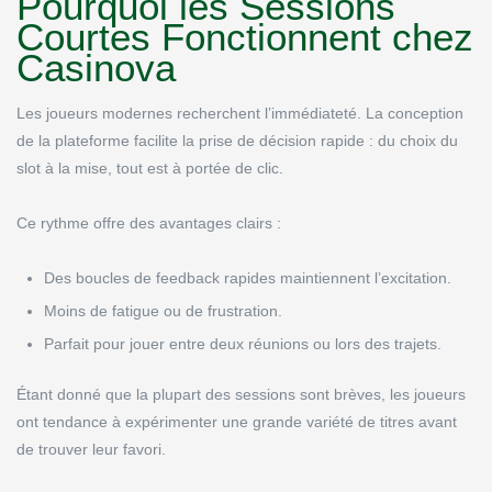
Pourquoi les Sessions
Courtes Fonctionnent chez
Casinova
Les joueurs modernes recherchent l’immédiateté. La conception
de la plateforme facilite la prise de décision rapide : du choix du
slot à la mise, tout est à portée de clic.
Ce rythme offre des avantages clairs :
Des boucles de feedback rapides maintiennent l’excitation.
Moins de fatigue ou de frustration.
Parfait pour jouer entre deux réunions ou lors des trajets.
Étant donné que la plupart des sessions sont brèves, les joueurs
ont tendance à expérimenter une grande variété de titres avant
de trouver leur favori.