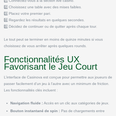
1️⃣ Connectez-vous à la section live casino.
2️⃣ Choisissez une table avec des mises faibles.
3️⃣ Placez votre premier pari.
4️⃣ Regardez les résultats en quelques secondes.
5️⃣ Décidez de continuer ou de quitter après chaque tour.
Le tout peut se terminer en moins de quinze minutes si vous
choisissez de vous arrêter après quelques rounds.
Fonctionnalités UX
Favorisant le Jeu Court
L’interface de Casinova est conçue pour permettre aux joueurs de
passer facilement d’un jeu à l’autre avec un minimum de friction.
Les fonctionnalités clés incluent :
Navigation fluide :
Accès en un clic aux catégories de jeux.
Bouton instantané de spin :
Pas de chargements entre