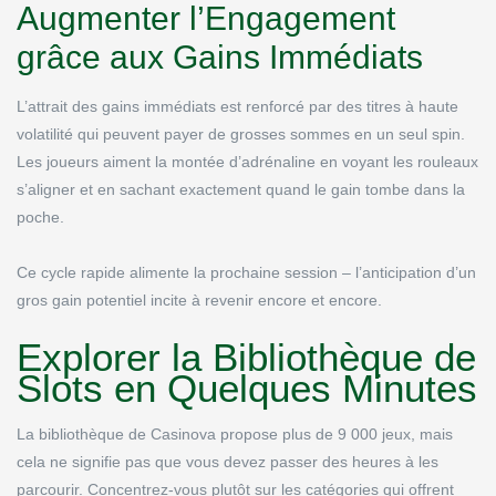
Augmenter l’Engagement
grâce aux Gains Immédiats
L’attrait des gains immédiats est renforcé par des titres à haute
volatilité qui peuvent payer de grosses sommes en un seul spin.
Les joueurs aiment la montée d’adrénaline en voyant les rouleaux
s’aligner et en sachant exactement quand le gain tombe dans la
poche.
Ce cycle rapide alimente la prochaine session – l’anticipation d’un
gros gain potentiel incite à revenir encore et encore.
Explorer la Bibliothèque de
Slots en Quelques Minutes
La bibliothèque de Casinova propose plus de 9 000 jeux, mais
cela ne signifie pas que vous devez passer des heures à les
parcourir. Concentrez-vous plutôt sur les catégories qui offrent