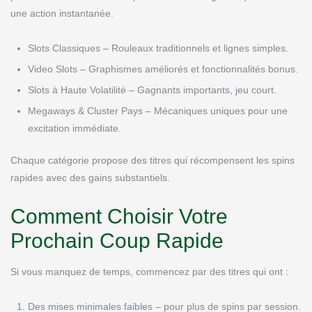
une action instantanée.
Slots Classiques – Rouleaux traditionnels et lignes simples.
Video Slots – Graphismes améliorés et fonctionnalités bonus.
Slots à Haute Volatilité – Gagnants importants, jeu court.
Megaways & Cluster Pays – Mécaniques uniques pour une
excitation immédiate.
Chaque catégorie propose des titres qui récompensent les spins
rapides avec des gains substantiels.
Comment Choisir Votre
Prochain Coup Rapide
Si vous manquez de temps, commencez par des titres qui ont :
Des mises minimales faibles – pour plus de spins par session.