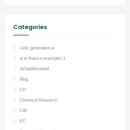
Categories
a16z generative ai
ai in finance examples 1
Aif3aib6footahd
Blog
CH
Chemical Research
CIB
EC