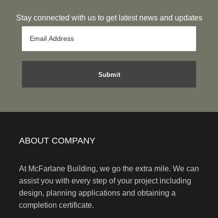
Stay connected with us to get latest news and updates
ABOUT COMPANY
At McFarlane Building, we go the extra mile. We can
assist you with every step of your project including
design, planning applications and obtaining a
completion certificate.