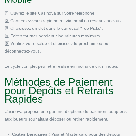
1️⃣ Ouvrez le site Casinova sur votre téléphone.
2️⃣ Connectez-vous rapidement via email ou réseaux sociaux.
3️⃣ Choisissez un slot dans le carrousel “Top Picks”.
4️⃣ Faites tourner pendant cinq minutes maximum.
5️⃣ Vérifiez votre solde et choisissez le prochain jeu ou
déconnectez-vous.
Le cycle complet peut être réalisé en moins de dix minutes.
Méthodes de Paiement
pour Dépôts et Retraits
Rapides
Casinova propose une gamme d’options de paiement adaptées
aux joueurs souhaitant déposer ou retirer rapidement.
Cartes Bancaires :
Visa et Mastercard pour des dépôts