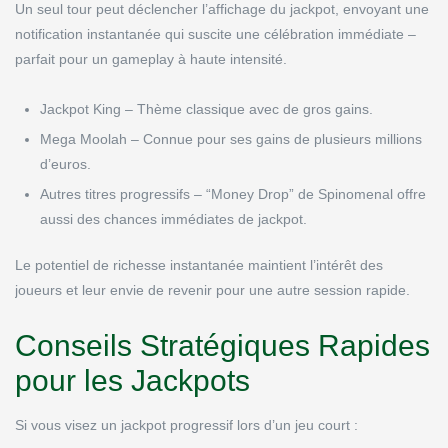
Un seul tour peut déclencher l’affichage du jackpot, envoyant une
notification instantanée qui suscite une célébration immédiate –
parfait pour un gameplay à haute intensité.
Jackpot King – Thème classique avec de gros gains.
Mega Moolah – Connue pour ses gains de plusieurs millions
d’euros.
Autres titres progressifs – “Money Drop” de Spinomenal offre
aussi des chances immédiates de jackpot.
Le potentiel de richesse instantanée maintient l’intérêt des
joueurs et leur envie de revenir pour une autre session rapide.
Conseils Stratégiques Rapides
pour les Jackpots
Si vous visez un jackpot progressif lors d’un jeu court :