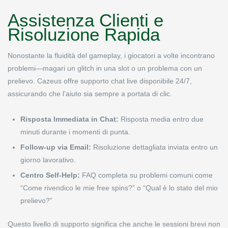
Assistenza Clienti e
Risoluzione Rapida
Nonostante la fluidità del gameplay, i giocatori a volte incontrano
problemi—magari un glitch in una slot o un problema con un
prelievo. Cazeus offre supporto chat live disponibile 24/7,
assicurando che l’aiuto sia sempre a portata di clic.
Risposta Immediata in Chat:
Risposta media entro due
minuti durante i momenti di punta.
Follow-up via Email:
Risoluzione dettagliata inviata entro un
giorno lavorativo.
Centro Self‑Help:
FAQ completa su problemi comuni come
“Come rivendico le mie free spins?” o “Qual è lo stato del mio
prelievo?”
Questo livello di supporto significa che anche le sessioni brevi non