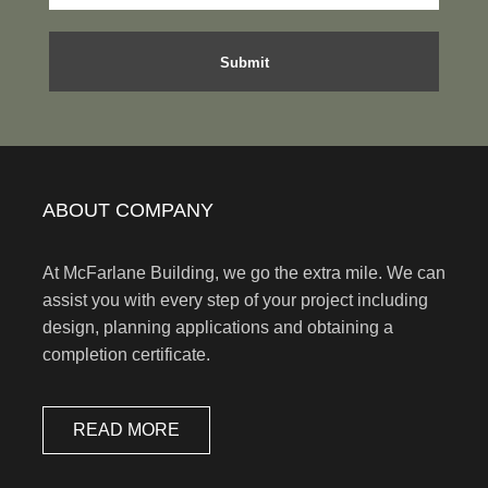
ABOUT COMPANY
At McFarlane Building, we go the extra mile. We can
assist you with every step of your project including
design, planning applications and obtaining a
completion certificate.
READ MORE