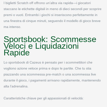
I biglietti Scratch off offrono un’altra via rapida—i giocatori
staccano le etichette digitali in meno di dieci secondi per scoprire
premi o vuoti. Entrambi i giochi si inseriscono perfettamente in
una finestra di cinque minuti, seguendo il modello di gioco breve
ma intenso.
Sportsbook: Scommesse
Veloci e Liquidazioni
Rapide
Lo sportsbook di Cazeus è pensato per i scommettitori che
vogliono azione veloce prima e dopo le partite. Che tu stia
piazzando una scommessa pre‑match o una scommessa live
durante il gioco, i pagamenti arrivano rapidamente, mantenendo
alta l’adrenalina.
Caratteristiche chiave per gli appassionati di velocità: