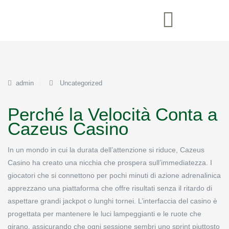
admin
Uncategorized
Perché la Velocità Conta a
Cazeus Casino
In un mondo in cui la durata dell’attenzione si riduce, Cazeus
Casino ha creato una nicchia che prospera sull’immediatezza. I
giocatori che si connettono per pochi minuti di azione adrenalinica
apprezzano una piattaforma che offre risultati senza il ritardo di
aspettare grandi jackpot o lunghi tornei. L’interfaccia del casino è
progettata per mantenere le luci lampeggianti e le ruote che
girano, assicurando che ogni sessione sembri uno sprint piuttosto