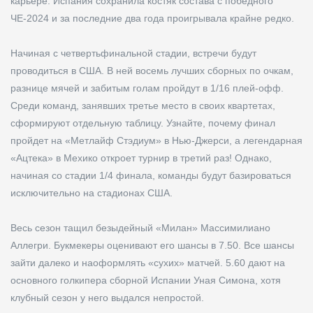
карьере. Испания сохранила костяк состава c победного
ЧЕ-2024 и за последние два года проигрывала крайне редко.
Начиная с четвертьфинальной стадии, встречи будут
проводиться в США. В ней восемь лучших сборных по очкам,
разнице мячей и забитым голам пройдут в 1/16 плей-офф.
Среди команд, занявших третье место в своих квартетах,
сформируют отдельную таблицу. Узнайте, почему финал
пройдет на «Метлайф Стэдиум» в Нью-Джерси, а легендарная
«Ацтека» в Мехико откроет турнир в третий раз! Однако,
начиная со стадии 1/4 финала, команды будут базироваться
исключительно на стадионах США.
Весь сезон тащил безыдейный «Милан» Массимилиано
Аллегри. Букмекеры оценивают его шансы в 7.50. Все шансы
зайти далеко и наоформлять «сухих» матчей. 5.60 дают на
основного голкипера сборной Испании Уная Симона, хотя
клубный сезон у него выдался непростой.