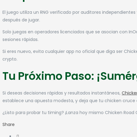
El juego utiliza un RNG verificado por auditores independiente
después de jugar.
Solo juegas en operadores licenciados que se asocian con InOu
sesiones rápidas.
Si eres nuevo, evita cualquier app no oficial que diga ser Ch
crypto.
Tu Próximo Paso: ¡Sumér
Si deseas decisiones rápidas y resultados instantáneos,
Chicke
establece una apuesta modesta, y deja que tu chicken cruce
¿Listo para probar tu timing? ¡Lanza hoy mismo Chicken Road 
Share