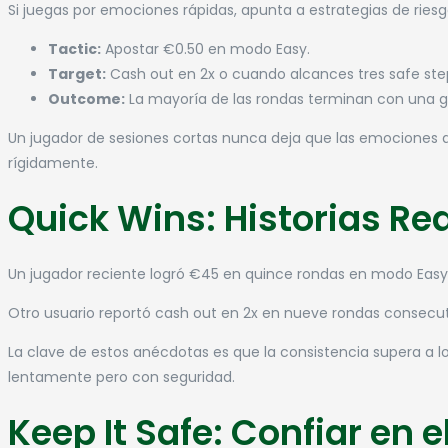
Si juegas por emociones rápidas, apunta a estrategias de rie
Tactic:
Apostar €0.50 en modo Easy.
Target:
Cash out en 2x o cuando alcances tres safe ste
Outcome:
La mayoría de las rondas terminan con una 
Un jugador de sesiones cortas nunca deja que las emociones 
rígidamente.
Quick Wins: Historias Re
Un jugador reciente logró €45 en quince rondas en modo Easy
Otro usuario reportó cash out en 2x en nueve rondas consecuti
La clave de estos anécdotas es que la consistencia supera a 
lentamente pero con seguridad.
Keep It Safe: Confiar en 