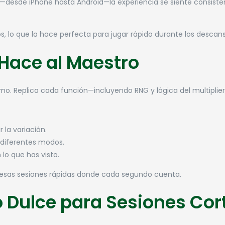
ivos—desde iPhone hasta Android—la experiencia se siente consi
s, lo que la hace perfecta para jugar rápido durante los descans
 Hace al Maestro
mo. Replica cada función—incluyendo RNG y lógica del multiplie
 la variación.
 diferentes modos.
lo que has visto.
en esas sesiones rápidas donde cada segundo cuenta.
o Dulce para Sesiones Cor