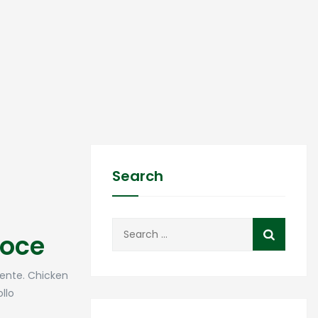
Search
loce
mente. Chicken
llo