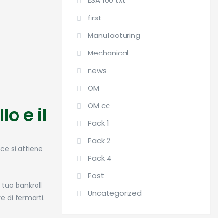
ESA 100 txt
first
Manufacturing
Mechanical
news
OM
OM cc
o e il
Pack 1
Pack 2
ce si attiene
Pack 4
Post
 tuo bankroll
Uncategorized
e di fermarti.