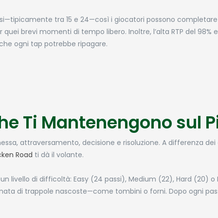
passi—tipicamente tra 15 e 24—così i giocatori possono completar
quei brevi momenti di tempo libero. Inoltre, l’alta RTP del 98% e l
 che ogni tap potrebbe ripagare.
he Ti Mantenengono sul P
messa, attraversamento, decisione e risoluzione. A differenza dei
cken Road
ti dà il volante.
vello di difficoltà: Easy (24 passi), Medium (22), Hard (20) o 
seminata di trappole nascoste—come tombini o forni. Dopo ogni pas