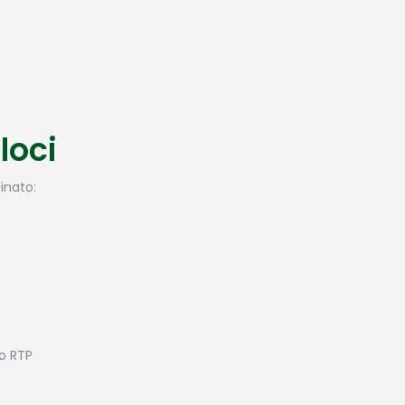
loci
inato:
to RTP