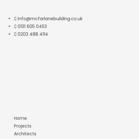
info@mcfarlanebuilding.co.uk
0131 605 0453
0203 488 4114
Home
Projects
Architects