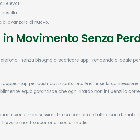
i elevati.
 casella.
ma di avanzare di nuovo.
e in Movimento Senza Per
 telefono—senza bisogno di scaricare app—rendendolo ideale per
are, doppio-tap per cash‑out istantaneo. Anche se la connession
lmente equo garantisce che ogni ritardo non influenzi la corre
ano diverse mini‑sessioni tra un compito e l’altro: una durante il
il lavoro mentre scorrono i social media.