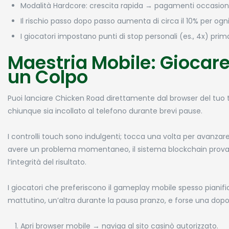
Modalità Hardcore: crescita rapida → pagamenti occasional
Il rischio passo dopo passo aumenta di circa il 10% per ogni
I giocatori impostano punti di stop personali (es., 4x) pri
Maestria Mobile: Giocar
un Colpo
Puoi lanciare Chicken Road direttamente dal browser del tuo
chiunque sia incollato al telefono durante brevi pause.
I controlli touch sono indulgenti; tocca una volta per avanz
avere un problema momentaneo, il sistema blockchain provabi
l’integrità del risultato.
I giocatori che preferiscono il gameplay mobile spesso pianific
mattutino, un’altra durante la pausa pranzo, e forse una dopo 
Apri browser mobile → naviga al sito casinò autorizzato.