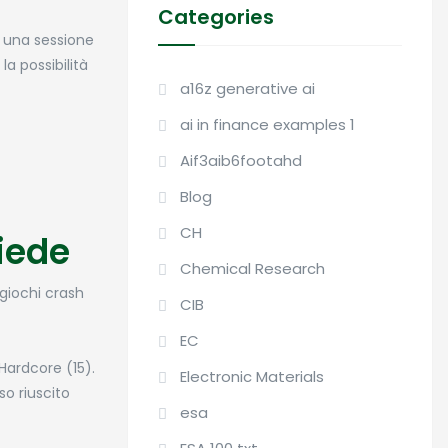
Categories
e una sessione
a possibilità
a16z generative ai
ai in finance examples 1
Aif3aib6footahd
Blog
CH
iede
Chemical Research
 giochi crash
CIB
EC
Hardcore (15).
Electronic Materials
so riuscito
esa