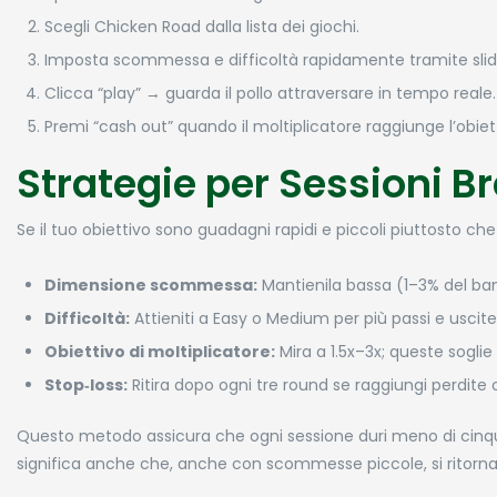
Scegli Chicken Road dalla lista dei giochi.
Imposta scommessa e difficoltà rapidamente tramite slid
Clicca “play” → guarda il pollo attraversare in tempo reale.
Premi “cash out” quando il moltiplicatore raggiunge l’obiet
Strategie per Sessioni Bre
Se il tuo obiettivo sono guadagni rapidi e piccoli piuttosto ch
Dimensione scommessa:
Mantienila bassa (1–3% del bank
Difficoltà:
Attieniti a Easy o Medium per più passi e uscite 
Obiettivo di moltiplicatore:
Mira a 1.5x–3x; queste soglie
Stop‑loss:
Ritira dopo ogni tre round se raggiungi perdite o
Questo metodo assicura che ogni sessione duri meno di cinque
significa anche che, anche con scommesse piccole, si ritorna 