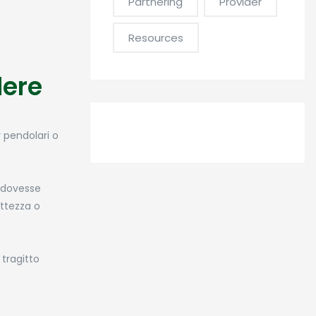
Partnering
Provider
Resources
dere
 pendolari o
e dovesse
ttezza o
 tragitto