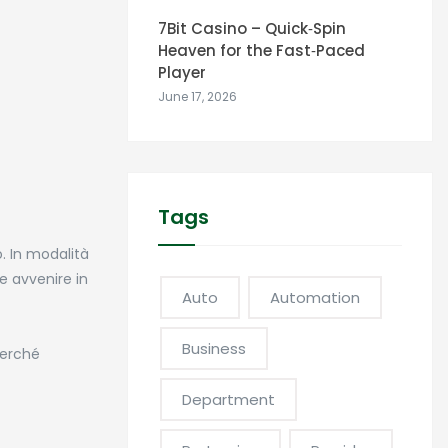
7Bit Casino – Quick‑Spin
Heaven for the Fast‑Paced
Player
June 17, 2026
e
Tags
. In modalità
be avvenire in
Auto
Automation
Business
 perché
Department