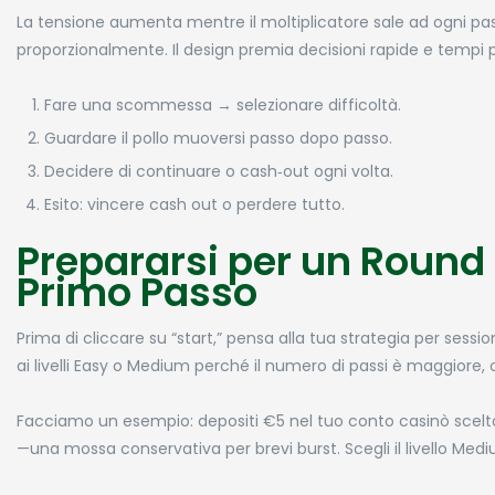
La tensione aumenta mentre il moltiplicatore sale ad ogni pas
proporzionalmente. Il design premia decisioni rapide e tempi p
Fare una scommessa → selezionare difficoltà.
Guardare il pollo muoversi passo dopo passo.
Decidere di continuare o cash‑out ogni volta.
Esito: vincere cash out o perdere tutto.
Prepararsi per un Round 
Primo Passo
Prima di cliccare su “start,” pensa alla tua strategia per sess
ai livelli Easy o Medium perché il numero di passi è maggiore, 
Facciamo un esempio: depositi €5 nel tuo conto casinò scelto
—una mossa conservativa per brevi burst. Scegli il livello Me