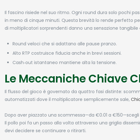
Il fascino risiede nel suo ritmo. Ogni round dura solo pochi 
in meno di cinque minuti. Questa brevità lo rende perfetto per 
di moltiplicatori sorprendenti danno una sensazione tangibile
Round veloci che si adattano alle pause pranzo.
Alto RTP costruisce fiducia anche in brevi sessioni.
Cash‑out istantaneo mantiene alta la tensione.
Le Meccaniche Chiave C
Il flusso del gioco è governato da quattro fasi distinte: scom
automatizzati dove il moltiplicatore semplicemente sale,
Chi
Dopo aver piazzato una scommessa—da €0.01 a €150—scegli un li
Il pollo poi fa un passo alla volta attraverso una griglia dis
devi decidere se continuare o ritirarti.