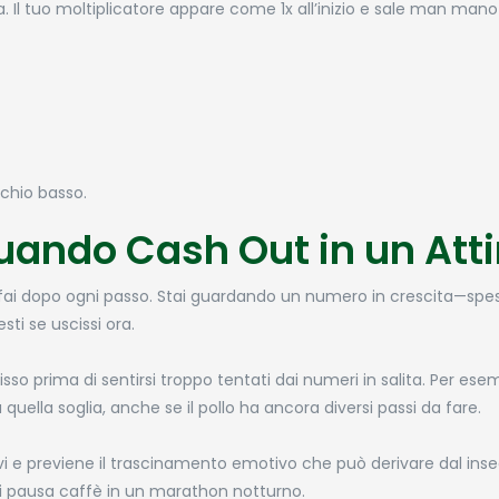
lla. Il tuo moltiplicatore appare come 1x all’inizio e sale man mano 
schio basso.
uando Cash Out in un Att
he fai dopo ogni passo. Stai guardando un numero in crescita—spe
sti se uscissi ora.
sso prima di sentirsi troppo tentati dai numeri in salita. Per ese
quella soglia, anche se il pollo ha ancora diversi passi da fare.
i e previene il trascinamento emotivo che può derivare dal inse
i pausa caffè in un marathon notturno.