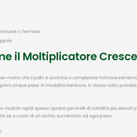
ntinuare o fermarsi.
appola.
e il Moltiplicatore Cresc
a man mano che il pollo si avvicina a completare l’attraversamento
ei primi cinque passi. In modalità Hardcore, lo stesso salto potreb
isultati rapidi spesso optano per livelli di volatilità più elevati
he se a costo di un rischio aumentato ad ogni passo.
i.