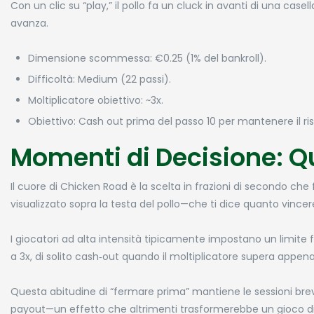
Con un clic su “play,” il pollo fa un cluck in avanti di una case
avanza.
Dimensione scommessa: €0.25 (1% del bankroll).
Difficoltà: Medium (22 passi).
Moltiplicatore obiettivo: ~3x.
Obiettivo: Cash out prima del passo 10 per mantenere il ri
Momenti di Decisione: Q
Il cuore di Chicken Road è la scelta in frazioni di secondo c
visualizzato sopra la testa del pollo—che ti dice quanto vincere
I giocatori ad alta intensità tipicamente impostano un limite fi
a 3x, di solito cash‑out quando il moltiplicatore supera appena 
Questa abitudine di “fermare prima” mantiene le sessioni brev
payout—un effetto che altrimenti trasformerebbe un gioco d