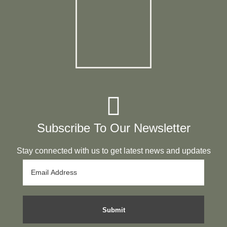
Subscribe To Our Newsletter
Stay connected with us to get latest news and updates