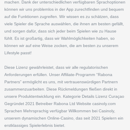
machen. Dank der unterschiedlichen verfügbaren Sprachoptionen
können wir uns problemlos in der App zurechtfinden und bequem
auf die Funktionen zugreifen. Wir wissen es zu schätzen, dass
viele Spieler die Sprache auswählen, die ihnen am besten gefällt,
und sorgen dafür, dass sich jeder beim Spielen wie zu Hause
fühlt. Es ist großartig, dass wir Wahlmöglichkeiten haben, so
können wir auf eine Weise zocken, die am besten zu unserem
Lifestyle passt!
Diese Lizenz gewährleistet, dass wir alle regulatorischen
Anforderungen erfüllen. Unser Affiliate-Programm “Rabona
Partners” ermöglicht es uns, mit vertrauenswürdigen Partnern
zusammenzuarbeiten. Diese Rückmeldungen fließen direkt in
unsere Produktentwicklung ein. Kategorie Details Lizenz Curaçao
Gegründet 2021 Betreiber Rabona Ltd Website casinoly.com
Sprachen Mehrsprachig verfügbar Willkommen bei Casinoly,
unserem dynamischen Online-Casino, das seit 2021 Spielern ein
erstklassiges Spielerlebnis bietet.