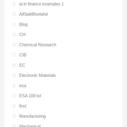
ai in finance examples 1
Aif3aib6footahd
Blog
CH
Chemical Research
CIB
EC
Electronic Materials
esa
ESA 100 txt
first
Manufacturing
Mechanical