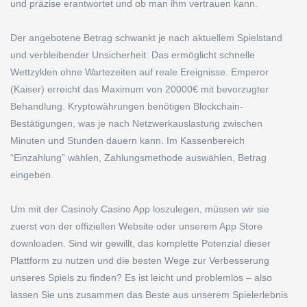
und präzise erantwortet und ob man ihm vertrauen kann.
Der angebotene Betrag schwankt je nach aktuellem Spielstand
und verbleibender Unsicherheit. Das ermöglicht schnelle
Wettzyklen ohne Wartezeiten auf reale Ereignisse. Emperor
(Kaiser) erreicht das Maximum von 20000€ mit bevorzugter
Behandlung. Kryptowährungen benötigen Blockchain-
Bestätigungen, was je nach Netzwerkauslastung zwischen
Minuten und Stunden dauern kann. Im Kassenbereich
“Einzahlung” wählen, Zahlungsmethode auswählen, Betrag
eingeben.
Um mit der Casinoly Casino App loszulegen, müssen wir sie
zuerst von der offiziellen Website oder unserem App Store
downloaden. Sind wir gewillt, das komplette Potenzial dieser
Plattform zu nutzen und die besten Wege zur Verbesserung
unseres Spiels zu finden? Es ist leicht und problemlos – also
lassen Sie uns zusammen das Beste aus unserem Spielerlebnis