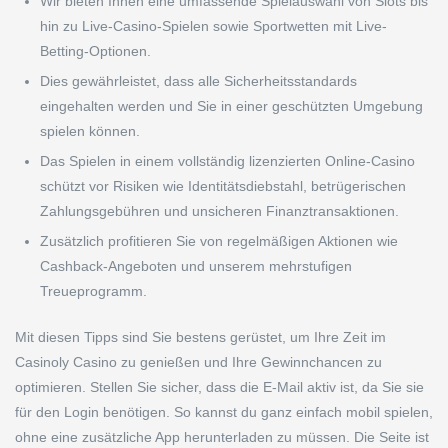
Wir bieten Ihnen eine umfassende Spielauswahl von Slots bis
hin zu Live-Casino-Spielen sowie Sportwetten mit Live-
Betting-Optionen.
Dies gewährleistet, dass alle Sicherheitsstandards
eingehalten werden und Sie in einer geschützten Umgebung
spielen können.
Das Spielen in einem vollständig lizenzierten Online-Casino
schützt vor Risiken wie Identitätsdiebstahl, betrügerischen
Zahlungsgebühren und unsicheren Finanztransaktionen.
Zusätzlich profitieren Sie von regelmäßigen Aktionen wie
Cashback-Angeboten und unserem mehrstufigen
Treueprogramm.
Mit diesen Tipps sind Sie bestens gerüstet, um Ihre Zeit im
Casinoly Casino zu genießen und Ihre Gewinnchancen zu
optimieren. Stellen Sie sicher, dass die E-Mail aktiv ist, da Sie sie
für den Login benötigen. So kannst du ganz einfach mobil spielen,
ohne eine zusätzliche App herunterladen zu müssen. Die Seite ist