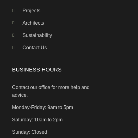
Projects
Architects
Sustainability
Contact Us
BUSINESS HOURS
Contact our office for more help and
advice.
Monday-Friday: 9am to 5pm
Saturday: 10am to 2pm
Sunday: Closed