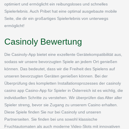
optimiert und ermöglicht ein reibungsloses und schnelles
Spielerlebnis. Auch Pribet hat eine optimal ausgebaute mobile
Seite, die dir ein großartiges Spielerlebnis von unterwegs
ermöglicht!
Casinoly Bewertung
Die Casinoly-App bietet eine exzellente Gerätekompatibilität aus,
sodass wir unsere bevorzugten Spiele an jedem Ort genießen
können. Das bedeutet, dass wir die Freiheit des Spielens auf
unseren bevorzugten Geräten genießen können. Bei der
Überprüfung des kompletten Installationsprozesses der casinoly
casino app Casino-App für Spieler in Österreich ist es wichtig, die
individuellen Schritte zu verstehen. Wir überprüfen das Alter aller
Spieler streng, bevor sie Zugang zu unserem Casino erhalten.
Diese Spiele finden Sie nur bei Casinoly und unseren
Partnerseiten. Sie finden bei uns sowohl klassische
Fruchtautomaten als auch moderne Video-Slots mit innovativen