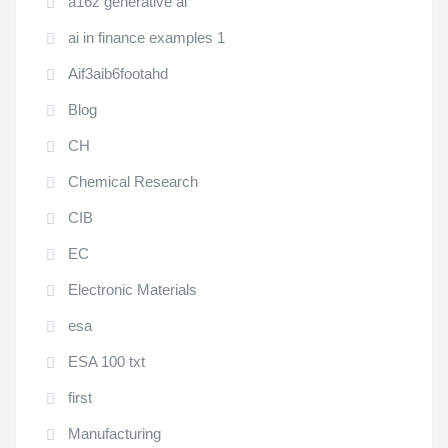
a16z generative ai
ai in finance examples 1
Aif3aib6footahd
Blog
CH
Chemical Research
CIB
EC
Electronic Materials
esa
ESA 100 txt
first
Manufacturing