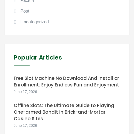
Pack 4
Post
Uncategorized
Popular Articles
Free Slot Machine No Download And Install or
Enrollment: Enjoy Endless Fun and Enjoyment
June 17, 2026
Offline Slots: The Ultimate Guide to Playing
One-armed Bandit in Brick-and-Mortar
Casino Sites
June 17, 2026