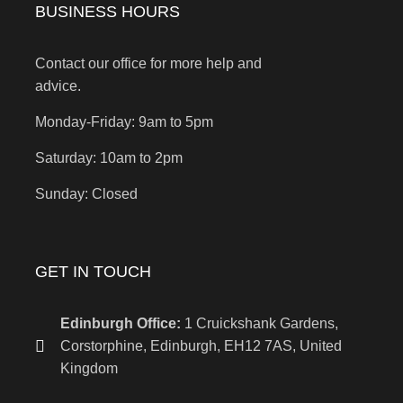
BUSINESS HOURS
Contact our office for more help and
advice.
Monday-Friday: 9am to 5pm
Saturday: 10am to 2pm
Sunday: Closed
GET IN TOUCH
Edinburgh Office:
1 Cruickshank Gardens,
Corstorphine, Edinburgh, EH12 7AS, United
Kingdom