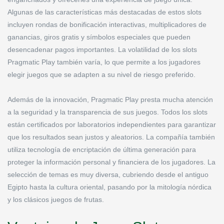
Algunas de las características más destacadas de estos slots
incluyen rondas de bonificación interactivas, multiplicadores de
ganancias, giros gratis y símbolos especiales que pueden
desencadenar pagos importantes. La volatilidad de los slots
Pragmatic Play también varía, lo que permite a los jugadores
elegir juegos que se adapten a su nivel de riesgo preferido.
Además de la innovación, Pragmatic Play presta mucha atención
a la seguridad y la transparencia de sus juegos. Todos los slots
están certificados por laboratorios independientes para garantizar
que los resultados sean justos y aleatorios. La compañía también
utiliza tecnología de encriptación de última generación para
proteger la información personal y financiera de los jugadores. La
selección de temas es muy diversa, cubriendo desde el antiguo
Egipto hasta la cultura oriental, pasando por la mitología nórdica
y los clásicos juegos de frutas.