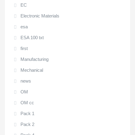
EC
Electronic Materials
esa
ESA 100 txt
first
Manufacturing
Mechanical
news
OM
OM cc
Pack 1
Pack 2