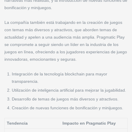
narrativas más realistas, y la introducción de nuevas funciones de
bonificación y minijuegos.
La compañía también está trabajando en la creación de juegos
con temas más diversos y atractivos, que aborden temas de
actualidad y apelen a una audiencia más amplia. Pragmatic Play
se compromete a seguir siendo un líder en la industria de los
juegos en línea, ofreciendo a los jugadores experiencias de juego
innovadoras, emocionantes y seguras.
Integración de la tecnología blockchain para mayor
transparencia.
Utilización de inteligencia artificial para mejorar la jugabilidad.
Desarrollo de temas de juegos más diversos y atractivos.
Creación de nuevas funciones de bonificación y minijuegos.
Tendencia
Impacto en Pragmatic Play