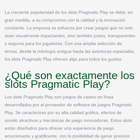
La creciente popularidad de los slots Pragmatic Play se debe, en
gran medida, a su compromiso con la calidad y la innovación
constante. La empresa se esfuerza por crear juegos que no solo
sean visualmente impactantes, sino también justos, transparentes
y seguros para los jugadores. Con una amplia selección de
temas, desde la mitología antigua hasta las aventuras espaciales,
los slots Pragmatic Play ofrecen algo para todos los gustos.
¿Qué son exactamente los
slots Pragmatic Play?
Los slots Pragmatic Play son juegos de casino en línea
desarrollados por el proveedor de software de juegos Pragmatic
Play. Se caracterizan por su alta calidad gráfica, efectos de
sonido atractivos y mecánicas de juego innovadoras. Estos slots
están diseñados para ofrecer una experiencia de juego
emocionante y gratificante, con la posibilidad de ganar premios