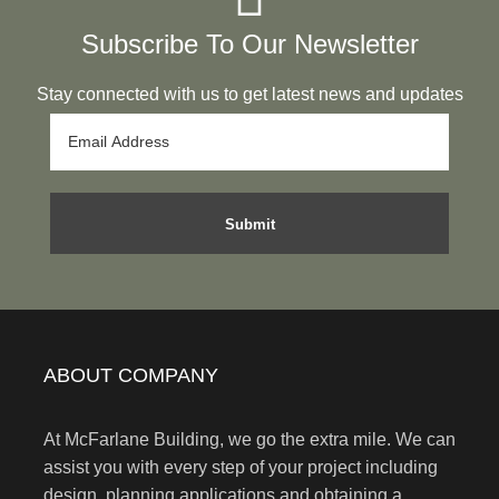
Subscribe To Our Newsletter
Stay connected with us to get latest news and updates
ABOUT COMPANY
At McFarlane Building, we go the extra mile. We can
assist you with every step of your project including
design, planning applications and obtaining a