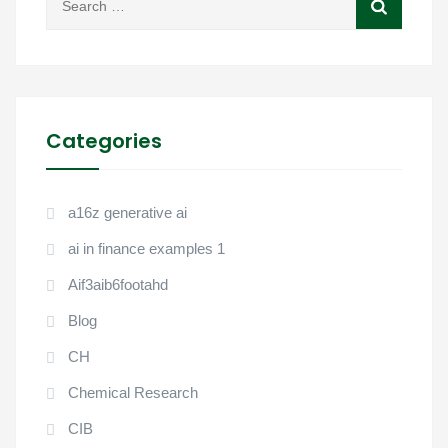
Categories
a16z generative ai
ai in finance examples 1
Aif3aib6footahd
Blog
CH
Chemical Research
CIB