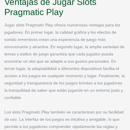
Ventajas de Jugar Slots
Pragmatic Play
Jugar slots Pragmatic Play ofrece numerosas ventajas para los
jugadores. En primer lugar, la calidad gráfica y los efectos de
sonido inmersivos crean una experiencia de juego más
emocionante y atractiva. En segundo lugar, la amplia variedad de
temas y estilos de juego garantiza que cada jugador pueda
encontrar un slot que se adapte a sus gustos personales. En
tercer lugar, la adaptabilidad a diferentes dispositivos facilita el
acceso a los juegos en cualquier momento y lugar. Finalmente, la
seguridad y transparencia de los juegos brindan a los jugadores
la tranquilidad de saber que están jugando en un entorno justo y
confiable.
Los slots Pragmatic Play también se caracterizan por su facilidad
de uso. La interfaz de los juegos es intuitiva y amigable, lo que
permite a los jugadores comprender rápidamente las reglas y