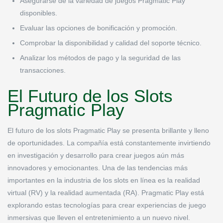
Asegurarse de la variedad de juegos Pragmatic Play
disponibles.
Evaluar las opciones de bonificación y promoción.
Comprobar la disponibilidad y calidad del soporte técnico.
Analizar los métodos de pago y la seguridad de las
transacciones.
El Futuro de los Slots
Pragmatic Play
El futuro de los slots Pragmatic Play se presenta brillante y lleno
de oportunidades. La compañía está constantemente invirtiendo
en investigación y desarrollo para crear juegos aún más
innovadores y emocionantes. Una de las tendencias más
importantes en la industria de los slots en línea es la realidad
virtual (RV) y la realidad aumentada (RA). Pragmatic Play está
explorando estas tecnologías para crear experiencias de juego
inmersivas que lleven el entretenimiento a un nuevo nivel.