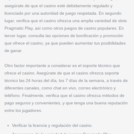
asegúrate de que el casino esté debidamente regulado y
licenciado por una autoridad de juego respetada. En segundo
lugar, verifica que el casino ofrezca una amplia variedad de slots
Pragmatic Play, así como otros juegos de casino populares. En
tercer lugar, consulta las opciones de bonificación y promoción
que ofrece el casino, ya que pueden aumentar tus posibilidades
de ganar.
Otro factor importante a considerar es el soporte técnico que
ofrece el casino. Asegúrate de que el casino ofrezca soporte
técnico las 24 horas del día, los 7 días de la semana, a través de
diferentes canales, como chat en vivo, correo electrónico y
teléfono. Finalmente, verifica que el casino ofrezca métodos de
pago seguros y convenientes, y que tenga una buena reputación
entre los jugadores.
Verificar la licencia y regulación del casino.