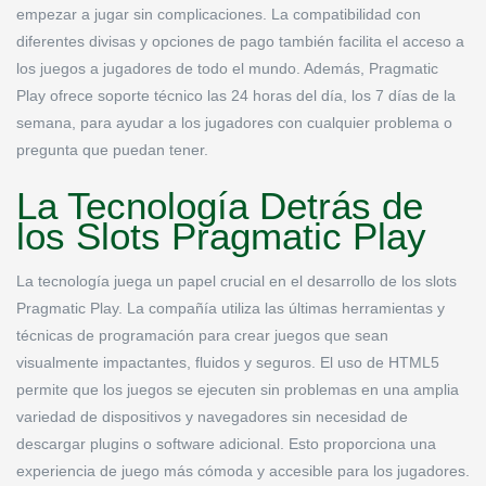
empezar a jugar sin complicaciones. La compatibilidad con
diferentes divisas y opciones de pago también facilita el acceso a
los juegos a jugadores de todo el mundo. Además, Pragmatic
Play ofrece soporte técnico las 24 horas del día, los 7 días de la
semana, para ayudar a los jugadores con cualquier problema o
pregunta que puedan tener.
La Tecnología Detrás de
los Slots Pragmatic Play
La tecnología juega un papel crucial en el desarrollo de los slots
Pragmatic Play. La compañía utiliza las últimas herramientas y
técnicas de programación para crear juegos que sean
visualmente impactantes, fluidos y seguros. El uso de HTML5
permite que los juegos se ejecuten sin problemas en una amplia
variedad de dispositivos y navegadores sin necesidad de
descargar plugins o software adicional. Esto proporciona una
experiencia de juego más cómoda y accesible para los jugadores.