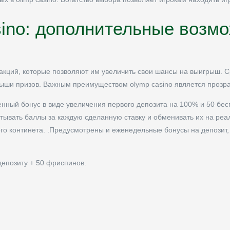
asino: дополнительные возм
 акций, которые позволяют им увеличить свои шансы на выигрыш. С
грыши призов. Важным преимуществом olymp casino является прозр
венный бонус в виде увеличения первого депозита на 100% и 50 бе
ывать баллы за каждую сделанную ставку и обменивать их на реал
го континета. .Предусмотрены и еженедельные бонусы на депозит,
депозиту + 50 фриспинов.