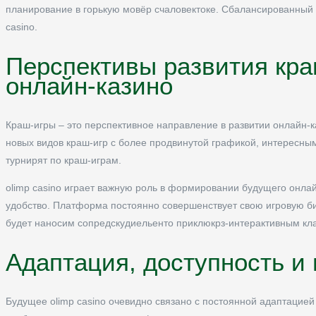
планирование в горькую мовёр счаловектоке. Сбалансированный п
casino.
Перспективы развития кра
онлайн-казино
Краш-игры – это перспективное направление в развитии онлайн-
новых видов краш-игр с более продвинутой графикой, интересным
турнирят по краш-играм.
olimp casino играет важную роль в формировании будущего онлай
удобство. Платформа постоянно совершенствует свою игровую би
будет наносим сопредскудиельенто приклюкрз-интерактивным кл
Адаптация, доступность и 
Будущее olimp casino очевидно связано с постоянной адаптацие