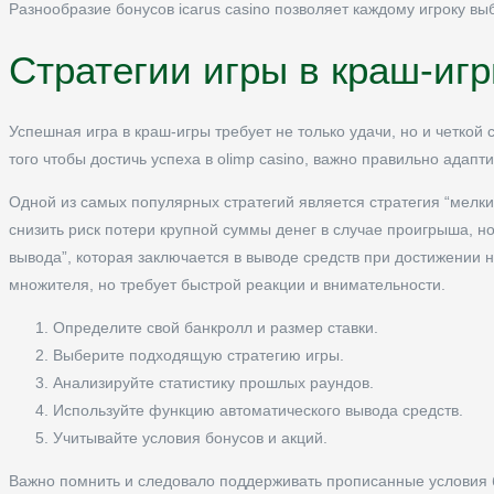
Разнообразие бонусов icarus casino позволяет каждому игроку в
Стратегии игры в краш-игр
Успешная игра в краш-игры требует не только удачи, но и четкой
того чтобы достичь успеха в olimp casino, важно правильно адап
Одной из самых популярных стратегий является стратегия “мелки
снизить риск потери крупной суммы денег в случае проигрыша, н
вывода”, которая заключается в выводе средств при достижении 
множителя, но требует быстрой реакции и внимательности.
Определите свой банкролл и размер ставки.
Выберите подходящую стратегию игры.
Анализируйте статистику прошлых раундов.
Используйте функцию автоматического вывода средств.
Учитывайте условия бонусов и акций.
Важно помнить и следовало поддерживать прописанные условия 