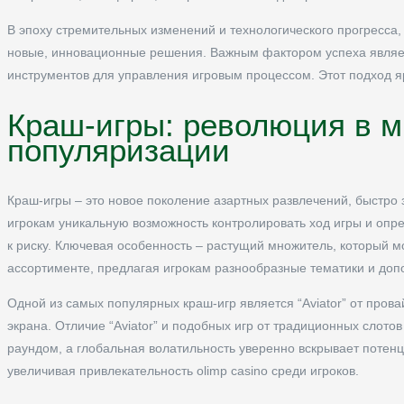
В эпоху стремительных изменений и технологического прогресса,
новые, инновационные решения. Важным фактором успеха являетс
инструментов для управления игровым процессом. Этот подход 
Краш-игры: революция в ми
популяризации
Краш-игры – это новое поколение азартных развлечений, быстро
игрокам уникальную возможность контролировать ход игры и опре
к риску. Ключевая особенность – растущий множитель, который м
ассортименте, предлагая игрокам разнообразные тематики и до
Одной из самых популярных краш-игр является “Aviator” от провай
экрана. Отличие “Aviator” и подобных игр от традиционных слото
раундом, а глобальная волатильность уверенно вскрывает потенц
увеличивая привлекательность olimp casino среди игроков.