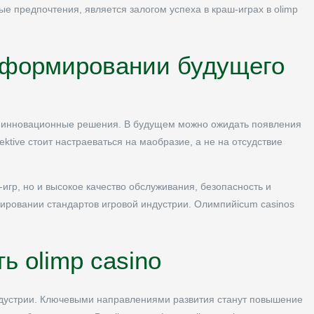
е предпочтения, является залогом успеха в краш-играх в olimp
в формировании будущего
ать инновационные решения. В будущем можно ожидать появления
tive стоит настраеваться на маобразие, а не на отсудствие
игр, но и высокое качество обслуживания, безопасность и
ировании стандартов игровой индустрии. Олимпийicum casinos
ь olimp casino
ндустрии. Ключевыми направлениями развития станут повышение