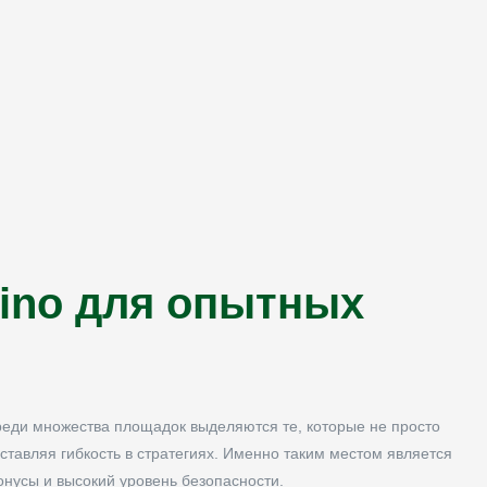
sino для опытных
среди множества площадок выделяются те, которые не просто
ставляя гибкость в стратегиях. Именно таким местом является
онусы и высокий уровень безопасности.