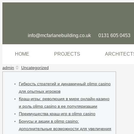
info@mcfarlanebuilding.co.uk
0131 605 0453
HOME
PROJECTS
ARCHITECT
admin
Uncategorized
Гибкость стратегий и динамичный olimp casino
для опытных игроков
Краш-игры: революция в мире онлайн-казино
и роль olimp casino в ее популяризации
Преимущества краш-игр в olimp casino
Бонусы и акции в olimp casino:
дополнительные возможности для увеличения