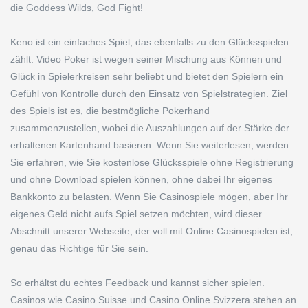
die Goddess Wilds, God Fight!
Keno ist ein einfaches Spiel, das ebenfalls zu den Glücksspielen
zählt. Video Poker ist wegen seiner Mischung aus Können und
Glück in Spielerkreisen sehr beliebt und bietet den Spielern ein
Gefühl von Kontrolle durch den Einsatz von Spielstrategien. Ziel
des Spiels ist es, die bestmögliche Pokerhand
zusammenzustellen, wobei die Auszahlungen auf der Stärke der
erhaltenen Kartenhand basieren. Wenn Sie weiterlesen, werden
Sie erfahren, wie Sie kostenlose Glücksspiele ohne Registrierung
und ohne Download spielen können, ohne dabei Ihr eigenes
Bankkonto zu belasten. Wenn Sie Casinospiele mögen, aber Ihr
eigenes Geld nicht aufs Spiel setzen möchten, wird dieser
Abschnitt unserer Webseite, der voll mit Online Casinospielen ist,
genau das Richtige für Sie sein.
So erhältst du echtes Feedback und kannst sicher spielen.
Casinos wie Casino Suisse und Casino Online Svizzera stehen an