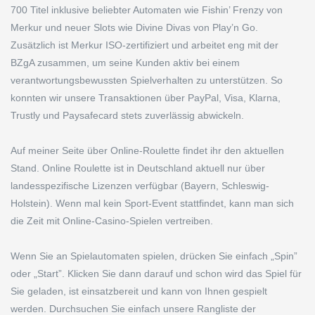
700 Titel inklusive beliebter Automaten wie Fishin’ Frenzy von
Merkur und neuer Slots wie Divine Divas von Play’n Go.
Zusätzlich ist Merkur ISO-zertifiziert und arbeitet eng mit der
BZgA zusammen, um seine Kunden aktiv bei einem
verantwortungsbewussten Spielverhalten zu unterstützen. So
konnten wir unsere Transaktionen über PayPal, Visa, Klarna,
Trustly und Paysafecard stets zuverlässig abwickeln.
Auf meiner Seite über Online-Roulette findet ihr den aktuellen
Stand. Online Roulette ist in Deutschland aktuell nur über
landesspezifische Lizenzen verfügbar (Bayern, Schleswig-
Holstein). Wenn mal kein Sport-Event stattfindet, kann man sich
die Zeit mit Online-Casino-Spielen vertreiben.
Wenn Sie an Spielautomaten spielen, drücken Sie einfach „Spin”
oder „Start”. Klicken Sie dann darauf und schon wird das Spiel für
Sie geladen, ist einsatzbereit und kann von Ihnen gespielt
werden. Durchsuchen Sie einfach unsere Rangliste der