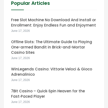
Popular Articles
Free Slot Machine No Download And Install or
Enrollment: Enjoy Endless Fun and Enjoyment
June 17, 2026
Offline Slots: The Ultimate Guide to Playing
One-armed Bandit in Brick-and-Mortar
Casino Sites
June 17, 2026
WinLegends Casino: Vittorie Veloci & Gioco
Adrenalinico
June 17, 2026
7Bit Casino – Quick‑Spin Heaven for the
Fast‑Paced Player
June 17, 2026