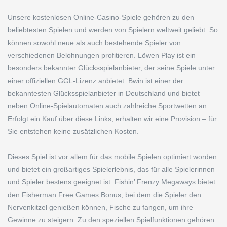
Unsere kostenlosen Online-Casino-Spiele gehören zu den
beliebtesten Spielen und werden von Spielern weltweit geliebt. So
können sowohl neue als auch bestehende Spieler von
verschiedenen Belohnungen profitieren. Löwen Play ist ein
besonders bekannter Glücksspielanbieter, der seine Spiele unter
einer offiziellen GGL-Lizenz anbietet. Bwin ist einer der
bekanntesten Glücksspielanbieter in Deutschland und bietet
neben Online-Spielautomaten auch zahlreiche Sportwetten an.
Erfolgt ein Kauf über diese Links, erhalten wir eine Provision – für
Sie entstehen keine zusätzlichen Kosten.
Dieses Spiel ist vor allem für das mobile Spielen optimiert worden
und bietet ein großartiges Spielerlebnis, das für alle Spielerinnen
und Spieler bestens geeignet ist. Fishin’ Frenzy Megaways bietet
den Fisherman Free Games Bonus, bei dem die Spieler den
Nervenkitzel genießen können, Fische zu fangen, um ihre
Gewinne zu steigern. Zu den speziellen Spielfunktionen gehören