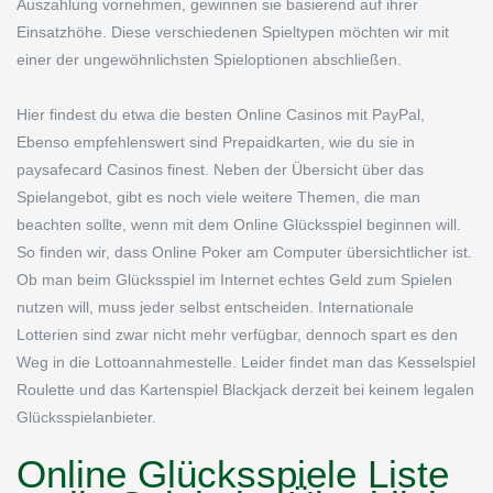
Auszahlung vornehmen, gewinnen sie basierend auf ihrer
Einsatzhöhe. Diese verschiedenen Spieltypen möchten wir mit
einer der ungewöhnlichsten Spieloptionen abschließen.
Hier findest du etwa die besten Online Casinos mit PayPal,
Ebenso empfehlenswert sind Prepaidkarten, wie du sie in
paysafecard Casinos finest. Neben der Übersicht über das
Spielangebot, gibt es noch viele weitere Themen, die man
beachten sollte, wenn mit dem Online Glücksspiel beginnen will.
So finden wir, dass Online Poker am Computer übersichtlicher ist.
Ob man beim Glücksspiel im Internet echtes Geld zum Spielen
nutzen will, muss jeder selbst entscheiden. Internationale
Lotterien sind zwar nicht mehr verfügbar, dennoch spart es den
Weg in die Lottoannahmestelle. Leider findet man das Kesselspiel
Roulette und das Kartenspiel Blackjack derzeit bei keinem legalen
Glücksspielanbieter.
Online Glücksspiele Liste