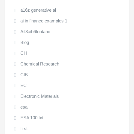
a16z generative ai
ai in finance examples 1
Aif3aib6footahd
Blog
CH
Chemical Research
CIB
EC
Electronic Materials
esa
ESA 100 txt
first