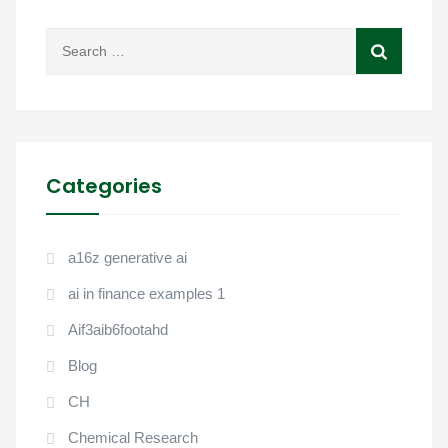
Categories
a16z generative ai
ai in finance examples 1
Aif3aib6footahd
Blog
CH
Chemical Research