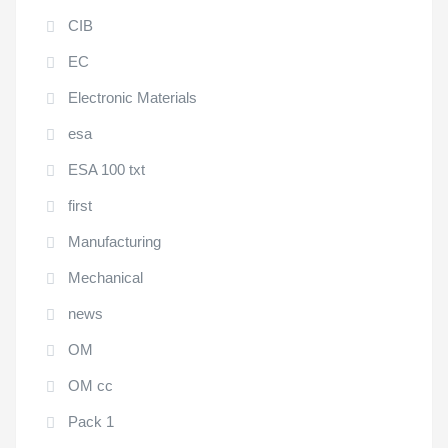
CIB
EC
Electronic Materials
esa
ESA 100 txt
first
Manufacturing
Mechanical
news
OM
OM cc
Pack 1