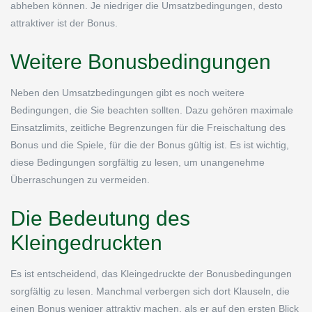
abheben können. Je niedriger die Umsatzbedingungen, desto
attraktiver ist der Bonus.
Weitere Bonusbedingungen
Neben den Umsatzbedingungen gibt es noch weitere
Bedingungen, die Sie beachten sollten. Dazu gehören maximale
Einsatzlimits, zeitliche Begrenzungen für die Freischaltung des
Bonus und die Spiele, für die der Bonus gültig ist. Es ist wichtig,
diese Bedingungen sorgfältig zu lesen, um unangenehme
Überraschungen zu vermeiden.
Die Bedeutung des
Kleingedruckten
Es ist entscheidend, das Kleingedruckte der Bonusbedingungen
sorgfältig zu lesen. Manchmal verbergen sich dort Klauseln, die
einen Bonus weniger attraktiv machen, als er auf den ersten Blick