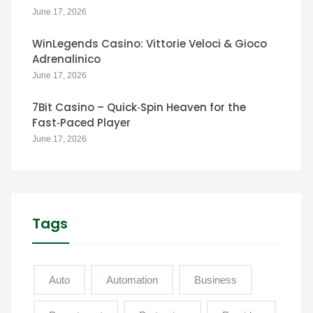
June 17, 2026
WinLegends Casino: Vittorie Veloci & Gioco
Adrenalinico
June 17, 2026
7Bit Casino – Quick‑Spin Heaven for the
Fast‑Paced Player
June 17, 2026
Tags
Auto
Automation
Business