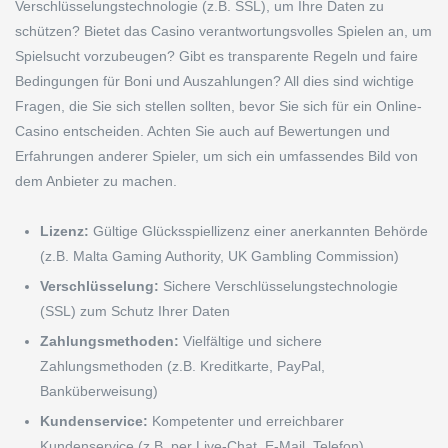
Verschlüsselungstechnologie (z.B. SSL), um Ihre Daten zu
schützen? Bietet das Casino verantwortungsvolles Spielen an, um
Spielsucht vorzubeugen? Gibt es transparente Regeln und faire
Bedingungen für Boni und Auszahlungen? All dies sind wichtige
Fragen, die Sie sich stellen sollten, bevor Sie sich für ein Online-
Casino entscheiden. Achten Sie auch auf Bewertungen und
Erfahrungen anderer Spieler, um sich ein umfassendes Bild von
dem Anbieter zu machen.
Lizenz:
Gültige Glücksspiellizenz einer anerkannten Behörde
(z.B. Malta Gaming Authority, UK Gambling Commission)
Verschlüsselung:
Sichere Verschlüsselungstechnologie
(SSL) zum Schutz Ihrer Daten
Zahlungsmethoden:
Vielfältige und sichere
Zahlungsmethoden (z.B. Kreditkarte, PayPal,
Banküberweisung)
Kundenservice:
Kompetenter und erreichbarer
Kundenservice (z.B. per Live-Chat, E-Mail, Telefon)