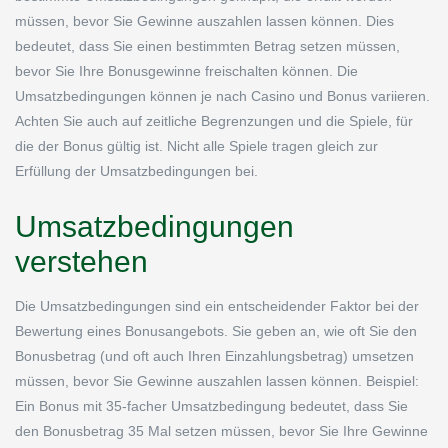
müssen, bevor Sie Gewinne auszahlen lassen können. Dies
bedeutet, dass Sie einen bestimmten Betrag setzen müssen,
bevor Sie Ihre Bonusgewinne freischalten können. Die
Umsatzbedingungen können je nach Casino und Bonus variieren.
Achten Sie auch auf zeitliche Begrenzungen und die Spiele, für
die der Bonus gültig ist. Nicht alle Spiele tragen gleich zur
Erfüllung der Umsatzbedingungen bei.
Umsatzbedingungen
verstehen
Die Umsatzbedingungen sind ein entscheidender Faktor bei der
Bewertung eines Bonusangebots. Sie geben an, wie oft Sie den
Bonusbetrag (und oft auch Ihren Einzahlungsbetrag) umsetzen
müssen, bevor Sie Gewinne auszahlen lassen können. Beispiel:
Ein Bonus mit 35-facher Umsatzbedingung bedeutet, dass Sie
den Bonusbetrag 35 Mal setzen müssen, bevor Sie Ihre Gewinne