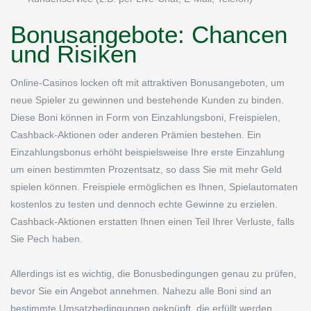
Bonusangebote: Chancen
und Risiken
Online-Casinos locken oft mit attraktiven Bonusangeboten, um
neue Spieler zu gewinnen und bestehende Kunden zu binden.
Diese Boni können in Form von Einzahlungsboni, Freispielen,
Cashback-Aktionen oder anderen Prämien bestehen. Ein
Einzahlungsbonus erhöht beispielsweise Ihre erste Einzahlung
um einen bestimmten Prozentsatz, so dass Sie mit mehr Geld
spielen können. Freispiele ermöglichen es Ihnen, Spielautomaten
kostenlos zu testen und dennoch echte Gewinne zu erzielen.
Cashback-Aktionen erstatten Ihnen einen Teil Ihrer Verluste, falls
Sie Pech haben.
Allerdings ist es wichtig, die Bonusbedingungen genau zu prüfen,
bevor Sie ein Angebot annehmen. Nahezu alle Boni sind an
bestimmte Umsatzbedingungen geknüpft, die erfüllt werden