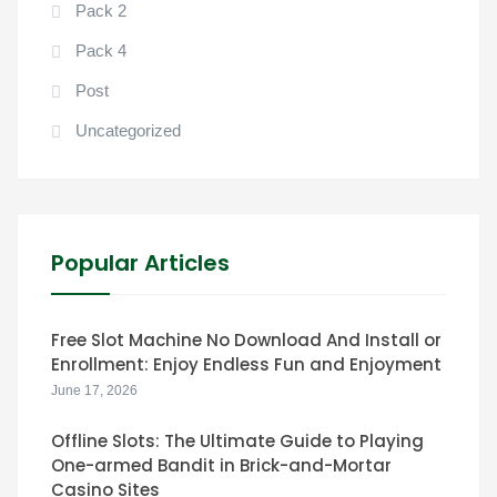
Pack 2
Pack 4
Post
Uncategorized
Popular Articles
Free Slot Machine No Download And Install or
Enrollment: Enjoy Endless Fun and Enjoyment
June 17, 2026
Offline Slots: The Ultimate Guide to Playing
One-armed Bandit in Brick-and-Mortar
Casino Sites