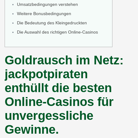
Umsatzbedingungen verstehen
Weitere Bonusbedingungen
Die Bedeutung des Kleingedruckten
Die Auswahl des richtigen Online-Casinos
Goldrausch im Netz:
jackpotpiraten
enthüllt die besten
Online-Casinos für
unvergessliche
Gewinne.