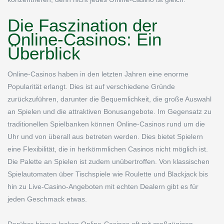
Die Faszination der
Online-Casinos: Ein
Überblick
Online-Casinos haben in den letzten Jahren eine enorme
Popularität erlangt. Dies ist auf verschiedene Gründe
zurückzuführen, darunter die Bequemlichkeit, die große Auswahl
an Spielen und die attraktiven Bonusangebote. Im Gegensatz zu
traditionellen Spielbanken können Online-Casinos rund um die
Uhr und von überall aus betreten werden. Dies bietet Spielern
eine Flexibilität, die in herkömmlichen Casinos nicht möglich ist.
Die Palette an Spielen ist zudem unübertroffen. Von klassischen
Spielautomaten über Tischspiele wie Roulette und Blackjack bis
hin zu Live-Casino-Angeboten mit echten Dealern gibt es für
jeden Geschmack etwas.