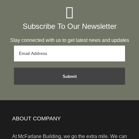
Subscribe To Our Newsletter
Stay connected with us to get latest news and updates
ABOUT COMPANY
At McFarlane Building, we go the extra mile. We can