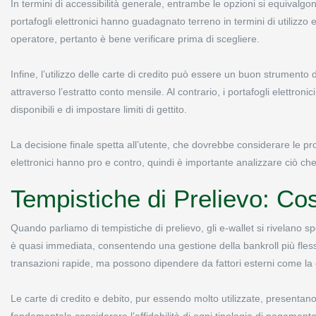
In termini di accessibilità generale, entrambe le opzioni si equivalg
portafogli elettronici hanno guadagnato terreno in termini di utilizzo e 
operatore, pertanto è bene verificare prima di scegliere.
Infine, l’utilizzo delle carte di credito può essere un buon strumento d
attraverso l’estratto conto mensile. Al contrario, i portafogli elettroni
disponibili e di impostare limiti di gettito.
La decisione finale spetta all’utente, che dovrebbe considerare le pro
elettronici hanno pro e contro, quindi è importante analizzare ciò che
Tempistiche di Prelievo: Co
Quando parliamo di tempistiche di prelievo, gli e-wallet si rivelano sp
è quasi immediata, consentendo una gestione della bankroll più flessi
transazioni rapide, ma possono dipendere da fattori esterni come la 
Le carte di credito e debito, pur essendo molto utilizzate, presentano
fondamentale considerare l’affidabilità di ogni tipologia di pagamento