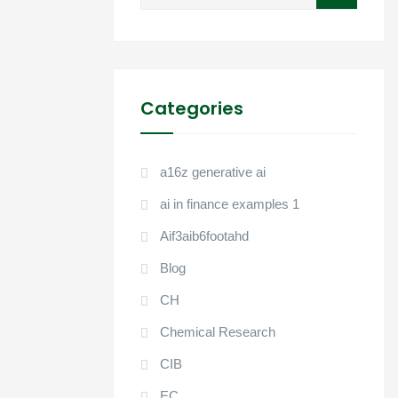
for:
Categories
a16z generative ai
ai in finance examples 1
Aif3aib6footahd
Blog
CH
Chemical Research
CIB
EC