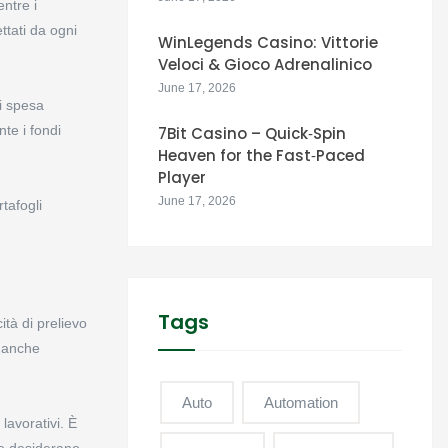
ntre i
ettati da ogni
WinLegends Casino: Vittorie
Veloci & Gioco Adrenalinico
June 17, 2026
di spesa
nte i fondi
7Bit Casino – Quick‑Spin
Heaven for the Fast‑Paced
Player
June 17, 2026
tafogli
Tags
ità di prelievo
o anche
Auto
Automation
lavorativi. È
che desiderano