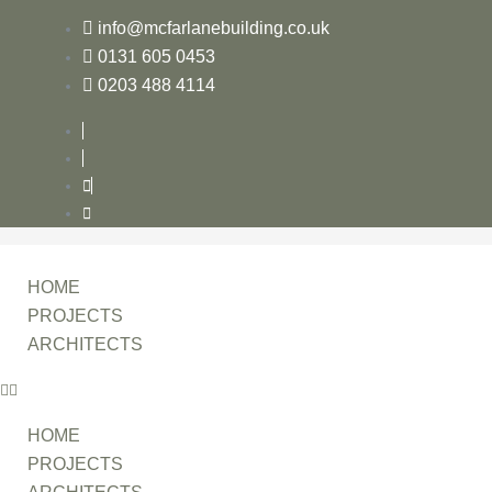
info@mcfarlanebuilding.co.uk
0131 605 0453
0203 488 4114
HOME
PROJECTS
ARCHITECTS
HOME
PROJECTS