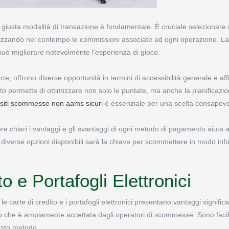
 giusta modalità di transazione è fondamentale. È cruciale selezionare
mizzando nel contempo le commissioni associate ad ogni operazione. La 
 può migliorare notevolmente l’esperienza di gioco.
arte, offrono diverse opportunità in termini di accessibilità generale e affi
nto permette di ottimizzare non solo le puntate, ma anche la pianificazio
siti scommesse non aams sicuri
è essenziale per una scelta consapevo
ere chiari i vantaggi e gli svantaggi di ogni metodo di pagamento aiuta 
diverse opzioni disponibili sarà la chiave per scommettere in modo inf
o e Portafogli Elettronici
 carte di credito e i portafogli elettronici presentano vantaggi significat
 che è ampiamente accettata dagli operatori di scommesse. Sono facili 
uesto metodo.