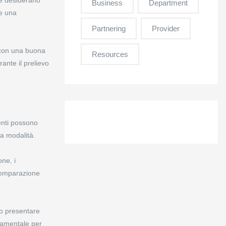
Business
Department
re una
Partnering
Provider
 con una buona
Resources
ante il prelievo
enti possono
na modalità.
ne, i
 comparazione
no presentare
ndamentale per