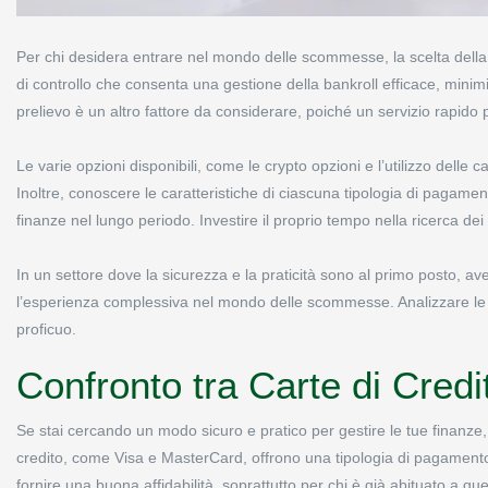
Per chi desidera entrare nel mondo delle scommesse, la scelta della
di controllo che consenta una gestione della bankroll efficace, mini
prelievo è un altro fattore da considerare, poiché un servizio rapido
Le varie opzioni disponibili, come le crypto opzioni e l’utilizzo delle c
Inoltre, conoscere le caratteristiche di ciascuna tipologia di pagame
finanze nel lungo periodo. Investire il proprio tempo nella ricerca dei
In un settore dove la sicurezza e la praticità sono al primo posto, av
l’esperienza complessiva nel mondo delle scommesse. Analizzare le 
proficuo.
Confronto tra Carte di Credit
Se stai cercando un modo sicuro e pratico per gestire le tue finanze, le
credito, come Visa e MasterCard, offrono una tipologia di pagamento
fornire una buona affidabilità, soprattutto per chi è già abituato a q