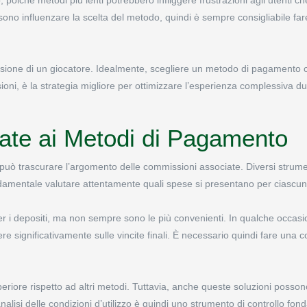
sono influenzare la scelta del metodo, quindi è sempre consigliabile fa
ecisione di un giocatore. Idealmente, scegliere un metodo di pagamento
oni, è la strategia migliore per ottimizzare l’esperienza complessiva dur
ate ai Metodi di Pagamento
si può trascurare l’argomento delle commissioni associate. Diversi strum
fondamentale valutare attentamente quali spese si presentano per ciascu
 i depositi, ma non sempre sono le più convenienti. In qualche occasio
e significativamente sulle vincite finali. È necessario quindi fare una
uperiore rispetto ad altri metodi. Tuttavia, anche queste soluzioni posso
analisi delle condizioni d’utilizzo è quindi uno strumento di controllo fo