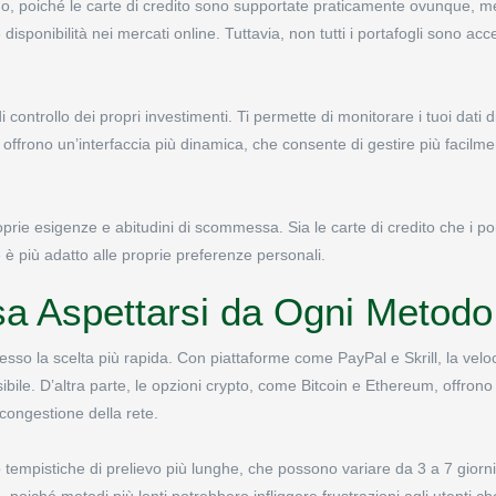
ono, poiché le carte di credito sono supportate praticamente ovunque, me
disponibilità nei mercati online. Tuttavia, non tutti i portafogli sono acc
i controllo dei propri investimenti. Ti permette di monitorare i tuoi dati 
ci offrono un’interfaccia più dinamica, che consente di gestire più facilme
prie esigenze e abitudini di scommessa. Sia le carte di credito che i por
 è più adatto alle proprie preferenze personali.
sa Aspettarsi da Ogni Metodo
esso la scelta più rapida. Con piattaforme come PayPal e Skrill, la veloc
bile. D’altra parte, le opzioni crypto, come Bitcoin e Ethereum, offron
congestione della rete.
 tempistiche di prelievo più lunghe, che possono variare da 3 a 7 giorni 
, poiché metodi più lenti potrebbero infliggere frustrazioni agli utenti 