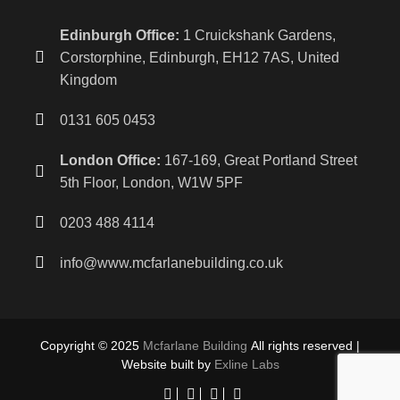
Edinburgh Office:
1 Cruickshank Gardens,
Corstorphine, Edinburgh, EH12 7AS, United
Kingdom
0131 605 0453
London Office:
167-169, Great Portland Street
5th Floor, London, W1W 5PF
0203 488 4114
info@www.mcfarlanebuilding.co.uk
Copyright © 2025
Mcfarlane Building
All rights reserved |
Website built by
Exline Labs