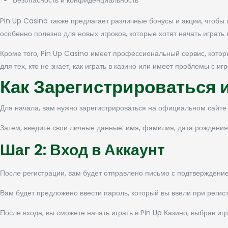
Безопасность и конфиденциальность
Pin Up Casino также предлагает различные бонусы и акции, чтобы
особенно полезно для новых игроков, которые хотят начать играть в
Кроме того, Pin Up Casino имеет профессиональный сервис, котор
для тех, кто не знает, как играть в казино или имеет проблемы с игр
Как Зарегистрироваться и
Для начала, вам нужно зарегистрироваться на официальном сайте P
Затем, введите свои личные данные: имя, фамилия, дата рождения,
Шаг 2: Вход в Аккаунт
После регистрации, вам будет отправлено письмо с подтверждением
Вам будет предложено ввести пароль, который вы ввели при регистр
После входа, вы сможете начать играть в Pin Up Казино, выбрав игр