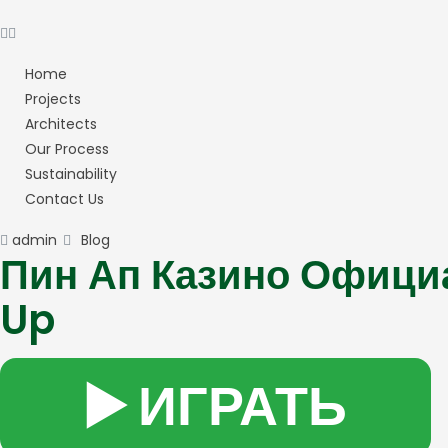
Home
Projects
Architects
Our Process
Sustainability
Contact Us
Author
Categories
admin
Blog
Пин Ап Казино Официа
Up
▶️ ИГРАТЬ