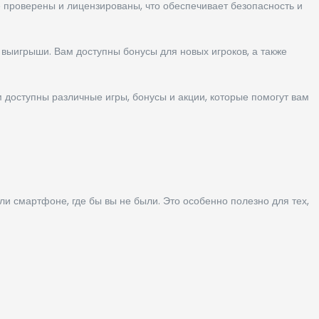
е проверены и лицензированы, что обеспечивает безопасность и
 выигрыши. Вам доступны бонусы для новых игроков, а также
м доступны различные игры, бонусы и акции, которые помогут вам
ли смартфоне, где бы вы не были. Это особенно полезно для тех,