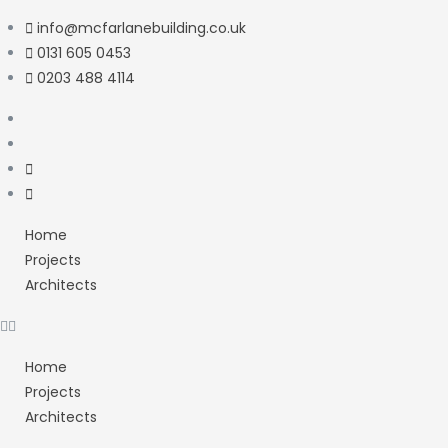
info@mcfarlanebuilding.co.uk
0131 605 0453
0203 488 4114
Home
Projects
Architects
Home
Projects
Architects