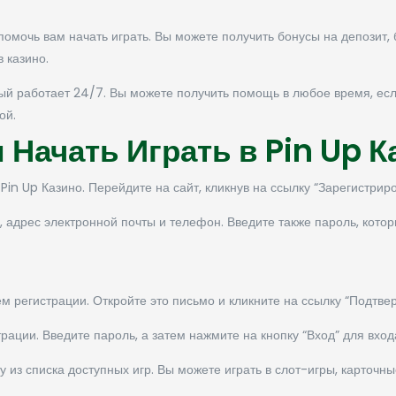
 помочь вам начать играть. Вы можете получить бонусы на депозит
 казино.
ый работает 24/7. Вы можете получить помощь в любое время, есл
ой.
 Начать Играть в Pin Up К
in Up Казино. Перейдите на сайт, кликнув на ссылку “Зарегистрир
 адрес электронной почты и телефон. Введите также пароль, которы
 регистрации. Откройте это письмо и кликните на ссылку “Подтвер
ации. Введите пароль, а затем нажмите на кнопку “Вход” для входа
у из списка доступных игр. Вы можете играть в слот-игры, карточны