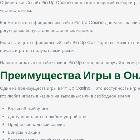
Официальный сайт Pin Up Casino предлагает широкий выбор игр, вк
честность игры.
Кроме того, на официальном сайте Pin Up Casino доступны различн
регулярные бонусы для постоянных игроков.
Если вы ищете официальный сайт Pin Up Casino, то вы можете нача
начать играть и получать выигрыши.
Начните играть в онлайн-казино Pin Up сегодня и получайте выиг
Преимущества Игры в Онл
Один из преимуществ игры в Pin Up Casino – это доступность игр 
кто любит играть в казино на выходных или в свободное время.
Большой выбор игр
Доступность игр на любом устройстве
Профессиональный сервис
Бонусы и акции