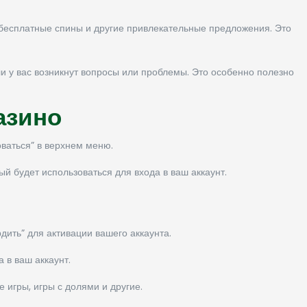
, бесплатные спины и другие привлекательные предложения. Это
и у вас возникнут вопросы или проблемы. Это особенно полезно
азино
оваться” в верхнем меню.
й будет использоваться для входа в ваш аккаунт.
дить” для активации вашего аккаунта.
 в ваш аккаунт.
е игры, игры с долями и другие.