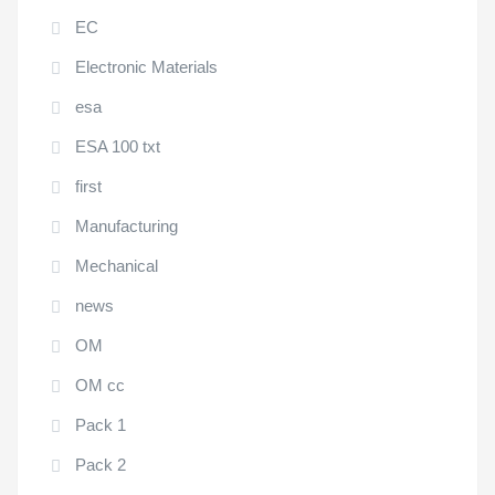
EC
Electronic Materials
esa
ESA 100 txt
first
Manufacturing
Mechanical
news
OM
OM cc
Pack 1
Pack 2