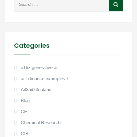
Categories
a16z generative ai
ai in finance examples 1
Aif3aib6footahd
Blog
CH
Chemical Research
CIB