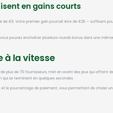
sent en gains courts
de €5. Votre premier gain pourrait être de €25 — suffisant pour
vous pouvez enchaîner plusieurs rounds bonus dans une même ses
 à la vitesse
 de plus de 70 fournisseurs, met en avant des jeux qui offrent de
ash qui se terminent en quelques secondes.
ndue et le pourcentage de paiement, vous permettant de choisir u