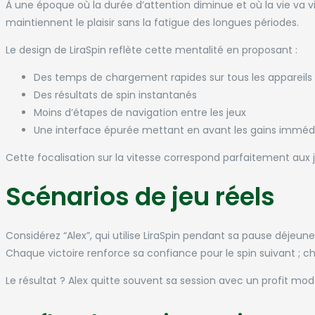
À une époque où la durée d’attention diminue et où la vie va vi
maintiennent le plaisir sans la fatigue des longues périodes.
Le design de LiraSpin reflète cette mentalité en proposant :
Des temps de chargement rapides sur tous les appareils
Des résultats de spin instantanés
Moins d’étapes de navigation entre les jeux
Une interface épurée mettant en avant les gains imméd
Cette focalisation sur la vitesse correspond parfaitement aux 
Scénarios de jeu réels
Considérez “Alex”, qui utilise LiraSpin pendant sa pause déjeu
Chaque victoire renforce sa confiance pour le spin suivant ; ch
Le résultat ? Alex quitte souvent sa session avec un profit mod