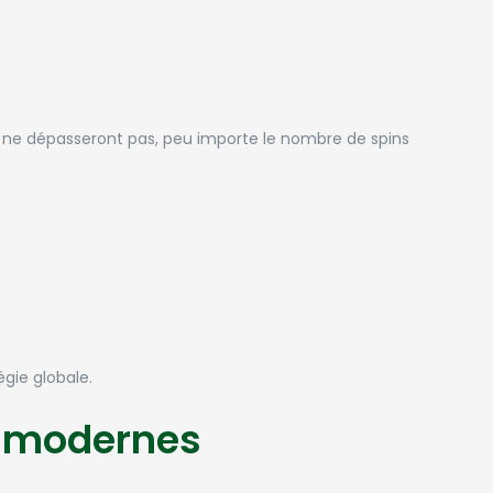
ils ne dépasseront pas, peu importe le nombre de spins
égie globale.
rs modernes