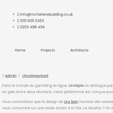
info@mcfarlanebuilding.co.uk
0131 605 0453
0203 488 4114
Home
Projects
Architects
admin
Uncategorized
Dans le monde du gambling en ligne,
LiraSpin
se distingue par
un gain entre deux réunions, cette plateforme est conçue pour 
Vous constaterez que le design de
Lira Spin
favorise des sessio
vous concentre sur une seule action à la fois. Le résultat ? Un