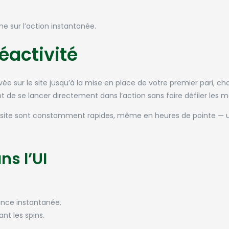
me sur l’action instantanée.
éactivité
rrivée sur le site jusqu’à la mise en place de votre premier par
t de se lancer directement dans l’action sans faire défiler les 
 site sont constamment rapides, même en heures de pointe — un
ns l’UI
ance instantanée.
nt les spins.