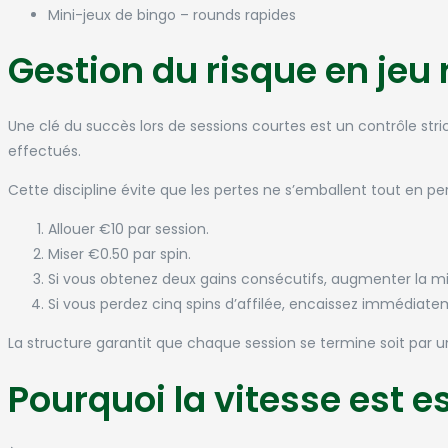
Mini-jeux de bingo – rounds rapides
Gestion du risque en jeu 
Une clé du succès lors de sessions courtes est un contrôle stri
effectués.
Cette discipline évite que les pertes ne s’emballent tout en p
Allouer €10 par session.
Miser €0.50 par spin.
Si vous obtenez deux gains consécutifs, augmenter la mi
Si vous perdez cinq spins d’affilée, encaissez immédiate
La structure garantit que chaque session se termine soit par un 
Pourquoi la vitesse est e