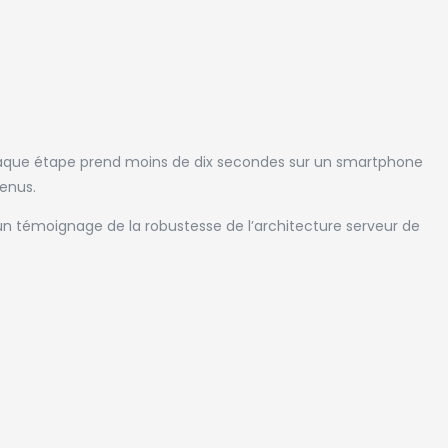
i, chaque étape prend moins de dix secondes sur un smartphone
menus.
 témoignage de la robustesse de l’architecture serveur de