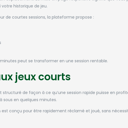
 votre historique de jeu.
ur de courtes sessions, la plateforme propose :
s
q minutes peut se transformer en une session rentable.
ux jeux courts
st structuré de façon à ce qu’une session rapide puisse en prof
e à sous en quelques minutes.
n est conçu pour être rapidement réclamé et joué, sans nécessit