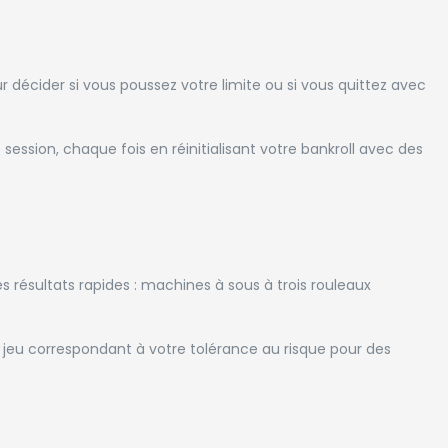
 décider si vous poussez votre limite ou si vous quittez avec
sion, chaque fois en réinitialisant votre bankroll avec des
s résultats rapides : machines à sous à trois rouleaux
n jeu correspondant à votre tolérance au risque pour des