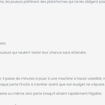
te, les joueurs préfèrent des plateformes qui ne les obligent pa
iats
joueurs qui veulent tester leur chance sans attendre.
ner. Il passe dix minutes à jouer à une machine à haute volatilit
aque perte l’incite à s’arrêter avant que son budget ne s’épuise.
este ou même zéro perte lorsqu’il atteint rapidement l’égalité.