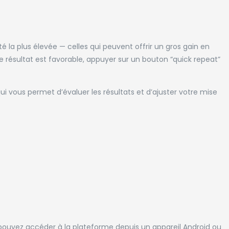
é la plus élevée — celles qui peuvent offrir un gros gain en
 résultat est favorable, appuyer sur un bouton “quick repeat”
i vous permet d’évaluer les résultats et d’ajuster votre mise
pouvez accéder à la plateforme depuis un appareil Android ou