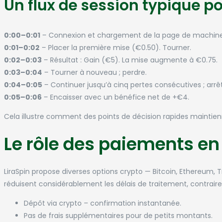
Un flux de session typique po
0:00–0:01
– Connexion et chargement de la page de machine
0:01–0:02
– Placer la première mise (€0.50). Tourner.
0:02–0:03
– Résultat : Gain (€5). La mise augmente à €0.75.
0:03–0:04
– Tourner à nouveau ; perdre.
0:04–0:05
– Continuer jusqu’à cinq pertes consécutives ; arrêt
0:05–0:06
– Encaisser avec un bénéfice net de +€4.
Cela illustre comment des points de décision rapides maintien
Le rôle des paiements e
LiraSpin propose diverses options crypto — Bitcoin, Ethereum, Tr
réduisent considérablement les délais de traitement, contrai
Dépôt via crypto – confirmation instantanée.
Pas de frais supplémentaires pour de petits montants.