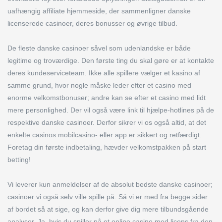
uafhængig affiliate hjemmeside, der sammenligner danske
licenserede casinoer, deres bonusser og øvrige tilbud.
De fleste danske casinoer såvel som udenlandske er både
legitime og troværdige. Den første ting du skal gøre er at kontakte
deres kundeserviceteam. Ikke alle spillere vælger et kasino af
samme grund, hvor nogle måske leder efter et casino med
enorme velkomstbonuser; andre kan se efter et casino med lidt
mere personlighed. Der vil også være link til hjælpe-hotlines på de
respektive danske casinoer. Derfor sikrer vi os også altid, at det
enkelte casinos mobilcasino- eller app er sikkert og retfærdigt.
Foretag din første indbetaling, hævder velkomstpakken på start
betting!
Vi leverer kun anmeldelser af de absolut bedste danske casinoer;
casinoer vi også selv ville spille på. Så vi er med fra begge sider
af bordet så at sige, og kan derfor give dig mere tilbundsgående
analyser. Ja, hvis du spiller på et online casino med licens fra den