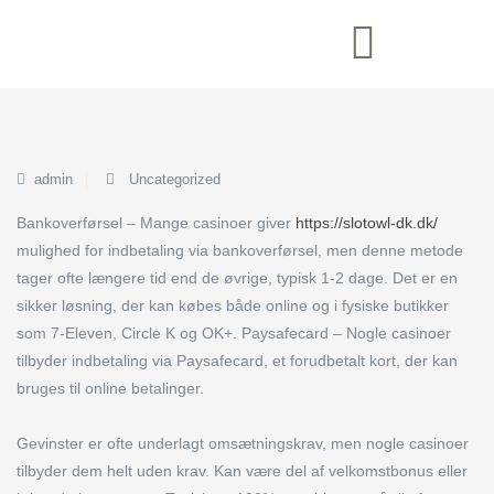
admin
Uncategorized
Bankoverførsel – Mange casinoer giver
https://slotowl-dk.dk/
mulighed for indbetaling via bankoverførsel, men denne metode
tager ofte længere tid end de øvrige, typisk 1-2 dage. Det er en
sikker løsning, der kan købes både online og i fysiske butikker
som 7-Eleven, Circle K og OK+. Paysafecard – Nogle casinoer
tilbyder indbetaling via Paysafecard, et forudbetalt kort, der kan
bruges til online betalinger.
Gevinster er ofte underlagt omsætningskrav, men nogle casinoer
tilbyder dem helt uden krav. Kan være del af velkomstbonus eller