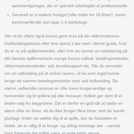
sammenligninger, der er specielt udarbejdet af professionelle.
Generelt er e-wallets hurtigst (ofte inden for 24 timer), mens
bankoverførsler kan tage 1-3 bankdage.
Her vil du oftest også kunne gøre krav på din velkomstbonus
(indbetalingsbonus eller free spins) Læs med i denne guide, hvis
du er ny på spillemarkedet, eller hvis du savner en opdatering på
det danske spillemarkeds mange bonus-udbud, betalingsmetoder,
sikkerhedsstandarder, spil, kundesupport etc. Når du anmoder
om en udbetaling på et online casino, vil du som regel kunne
bruge de samme betalingsmetoder som ved indbetaling. De
større, velkendte casinoer er ofte mere brugervenlige og
henvender sig til spillere på alle niveauer, hvilket gør dem til et
bedre valg for begyndere. Det er derfor en god idé at sætte en
alarm eller en timer, så du ikke bruger flere timer, end du havde
planlagt. Inden du sætter dig til at spille, bør du fastsætte et
beløb, du er villig til at bruge, og aldrig overstige det – uanset
hvor fristende det måtte være at jagte tabte penge.