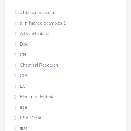
a16z generative ai
ai in finance examples 1
Aif3aib6footahd
Blog
CH
Chemical Research
CIB
EC
Electronic Materials
esa
ESA 100 txt
first