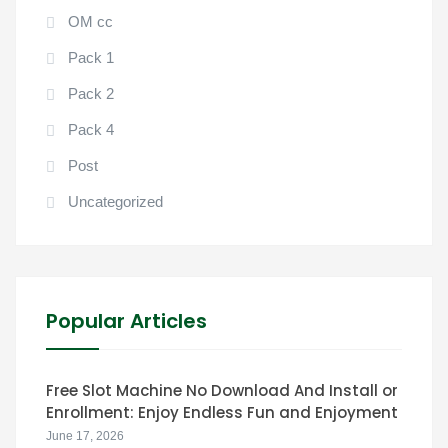
OM cc
Pack 1
Pack 2
Pack 4
Post
Uncategorized
Popular Articles
Free Slot Machine No Download And Install or
Enrollment: Enjoy Endless Fun and Enjoyment
June 17, 2026