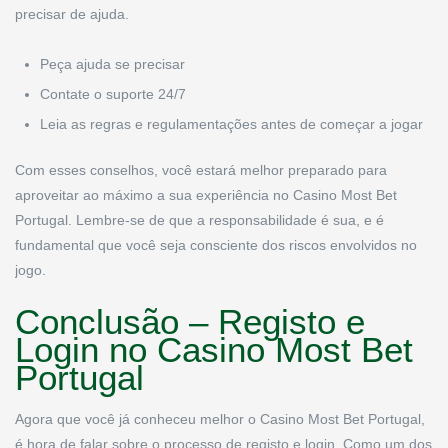
precisar de ajuda.
Peça ajuda se precisar
Contate o suporte 24/7
Leia as regras e regulamentações antes de começar a jogar
Com esses conselhos, você estará melhor preparado para
aproveitar ao máximo a sua experiência no Casino Most Bet
Portugal. Lembre-se de que a responsabilidade é sua, e é
fundamental que você seja consciente dos riscos envolvidos no
jogo.
Conclusão – Registo e
Login no Casino Most Bet
Portugal
Agora que você já conheceu melhor o Casino Most Bet Portugal,
é hora de falar sobre o processo de registo e login. Como um dos