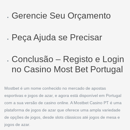
Gerencie Seu Orçamento
Peça Ajuda se Precisar
Conclusão – Registo e Login
no Casino Most Bet Portugal
Mostbet é um nome conhecido no mercado de apostas
esportivas e jogos de azar, e agora está disponível em Portugal
com a sua versão de casino online. A Mostbet Casino PT é uma
plataforma de jogos de azar que oferece uma ampla variedade
de opções de jogos, desde slots clássicos até jogos de mesa e
jogos de azar.