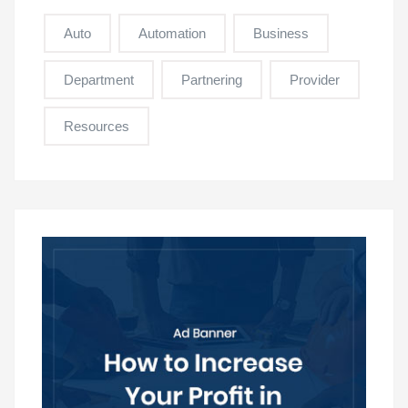
Auto
Automation
Business
Department
Partnering
Provider
Resources