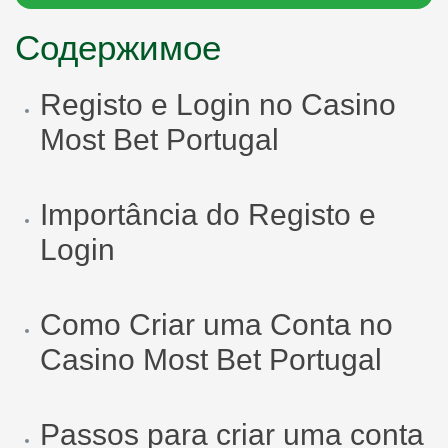
Содержимое
Registo e Login no Casino
Most Bet Portugal
Importância do Registo e
Login
Como Criar uma Conta no
Casino Most Bet Portugal
Passos para criar uma conta