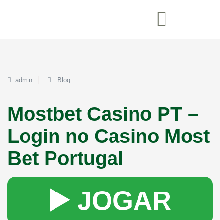
admin
Blog
Mostbet Casino PT –
Login no Casino Most
Bet Portugal
▶️ JOGAR