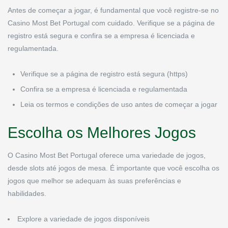
Antes de começar a jogar, é fundamental que você registre-se no
Casino Most Bet Portugal com cuidado. Verifique se a página de
registro está segura e confira se a empresa é licenciada e
regulamentada.
Verifique se a página de registro está segura (https)
Confira se a empresa é licenciada e regulamentada
Leia os termos e condições de uso antes de começar a jogar
Escolha os Melhores Jogos
O Casino Most Bet Portugal oferece uma variedade de jogos,
desde slots até jogos de mesa. É importante que você escolha os
jogos que melhor se adequam às suas preferências e
habilidades.
Explore a variedade de jogos disponíveis