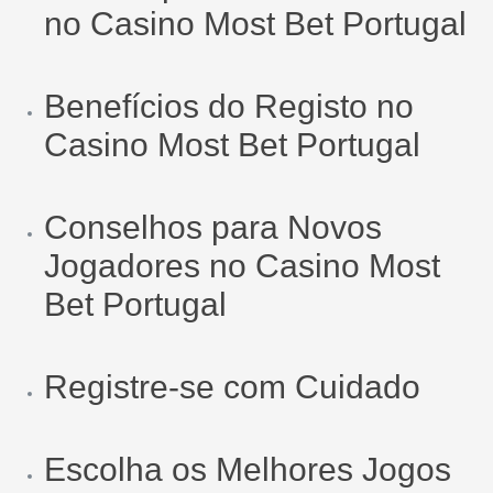
no Casino Most Bet Portugal
Benefícios do Registo no
Casino Most Bet Portugal
Conselhos para Novos
Jogadores no Casino Most
Bet Portugal
Registre-se com Cuidado
Escolha os Melhores Jogos