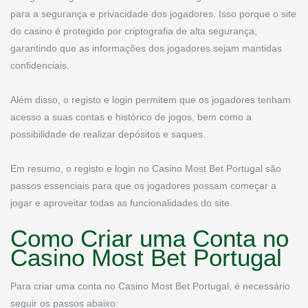
para a segurança e privacidade dos jogadores. Isso porque o site
do casino é protegido por criptografia de alta segurança,
garantindo que as informações dos jogadores sejam mantidas
confidenciais.
Além disso, o registo e login permitem que os jogadores tenham
acesso a suas contas e histórico de jogos, bem como a
possibilidade de realizar depósitos e saques.
Em resumo, o registo e login no Casino Most Bet Portugal são
passos essenciais para que os jogadores possam começar a
jogar e aproveitar todas as funcionalidades do site.
Como Criar uma Conta no
Casino Most Bet Portugal
Para criar uma conta no Casino Most Bet Portugal, é necessário
seguir os passos abaixo: