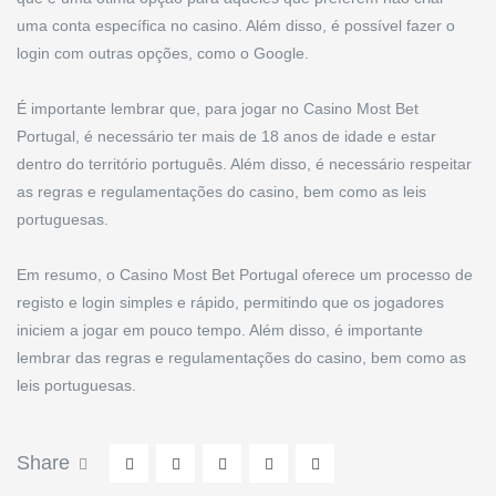
uma conta específica no casino. Além disso, é possível fazer o
login com outras opções, como o Google.
É importante lembrar que, para jogar no Casino Most Bet
Portugal, é necessário ter mais de 18 anos de idade e estar
dentro do território português. Além disso, é necessário respeitar
as regras e regulamentações do casino, bem como as leis
portuguesas.
Em resumo, o Casino Most Bet Portugal oferece um processo de
registo e login simples e rápido, permitindo que os jogadores
iniciem a jogar em pouco tempo. Além disso, é importante
lembrar das regras e regulamentações do casino, bem como as
leis portuguesas.
Share