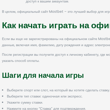
доступ к вашим аккаунтам.
В целом, официальный сайт Mostbet – это лучший выбор для игро
Как начать играть на оф
Если вы еще не зарегистрированы на официальном сайте Mostbet,
данные, включая имя, фамилию, дату рождения и адрес электрон
После регистрации вы получите доступ к личному кабинету, где мо
указать способ оплаты.
Шаги для начала игры
Выберите спорт или слот, на который вы хотите сделать ставку.
Выберите тип ставки: одиночная или экспресс.
Укажите сумму ставки.
Нажмите на кнопку “Ставка” для подтверждения.