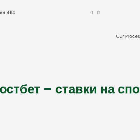
88 4114
Our Proces
тбет – ставки на спо