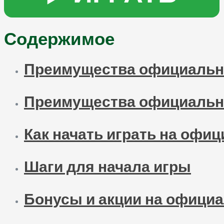
Содержимое
Преимущества официально
Преимущества официально
Как начать играть на офи
Шаги для начала игры
Бонусы и акции на офици