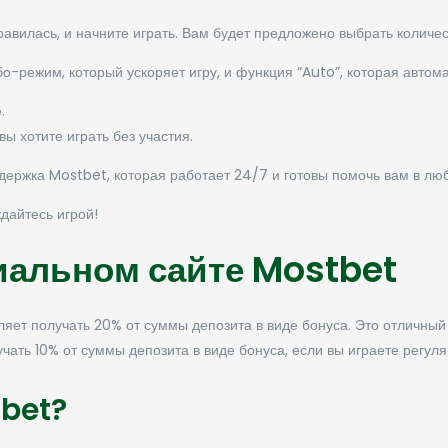
нравилась, и начните играть. Вам будет предложено выбрать количе
о-режим, который ускоряет игру, и функция “Auto”, которая автома
.
вы хотите играть без участия.
ддержка Mostbet, которая работает 24/7 и готовы помочь вам в лю
дайтесь игрой!
иальном сайте Mostbet
ляет получать 20% от суммы депозита в виде бонуса. Это отличный 
учать 10% от суммы депозита в виде бонуса, если вы играете регуля
tbet?