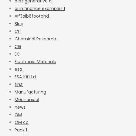
a16z generative ai
ai in finance examples 1
Aif3aib6footahd
Blog
CH
Chemical Research
CIB
EC
Electronic Materials
esa
ESA 100 txt
first
Manufacturing
Mechanical
news
OM
OM cc
Pack 1