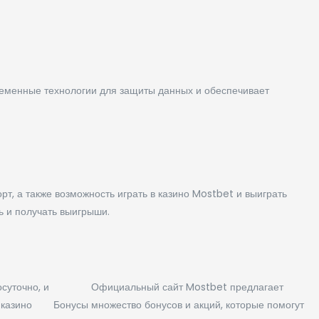
ременные технологии для защиты данных и обеспечивает
, а также возможность играть в казино Mostbet и выиграть
ь и получать выигрыши.
суточно, и
Официальный сайт Mostbet предлагает
 казино
Бонусы
множество бонусов и акций, которые помогут