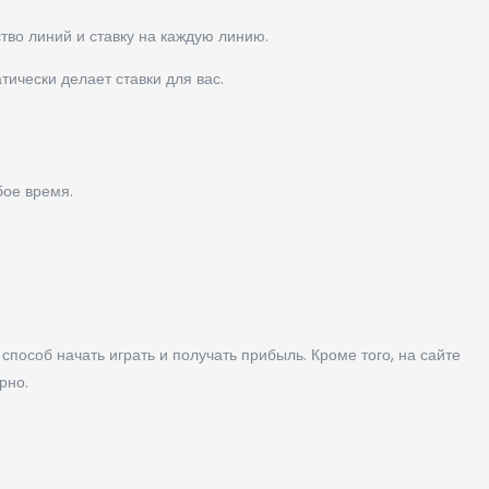
ство линий и ставку на каждую линию.
тически делает ставки для вас.
бое время.
способ начать играть и получать прибыль. Кроме того, на сайте
рно.