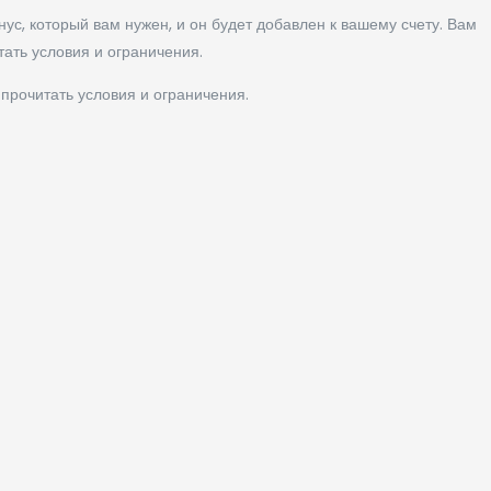
ус, который вам нужен, и он будет добавлен к вашему счету. Вам
ать условия и ограничения.
прочитать условия и ограничения.