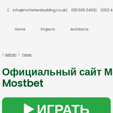
info@mcfarlanebuilding.co.uk
0131 605 0453
0203 4
Home
Projects
Architects
admin
news
Официальный сайт Мос
Mostbet
▶️ ИГРАТЬ