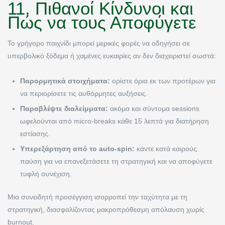
11. Πιθανοί Κίνδυνοι και
Πώς να τους Αποφύγετε
Το γρήγορο παιχνίδι μπορεί μερικές φορές να οδηγήσει σε
υπερβολικό ξόδεμα ή χαμένες ευκαιρίες αν δεν διαχειριστεί σωστά:
Παρορμητικά στοιχήματα:
ορίστε όρια εκ των προτέρων για
να περιορίσετε τις αυθόρμητες αυξήσεις.
Παραβλέψτε διαλείμματα:
ακόμα και σύντομα sessions
ωφελούνται από micro‑breaks κάθε 15 λεπτά για διατήρηση
εστίασης.
Υπερεξάρτηση από το auto‑spin:
κάντε κατά καιρούς
παύση για να επανεξετάσετε τη στρατηγική και να αποφύγετε
τυφλή συνέχιση.
Μια συνειδητή προσέγγιση ισορροπεί την ταχύτητα με τη
στρατηγική, διασφαλίζοντας μακροπρόθεσμη απόλαυση χωρίς
burnout.