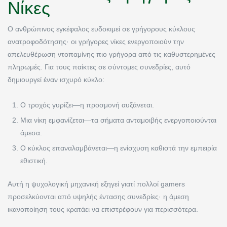
Νίκες
Ο ανθρώπινος εγκέφαλος ευδοκιμεί σε γρήγορους κύκλους
ανατροφοδότησης· οι γρήγορες νίκες ενεργοποιούν την
απελευθέρωση ντοπαμίνης πιο γρήγορα από τις καθυστερημένες
πληρωμές. Για τους παίκτες σε σύντομες συνεδρίες, αυτό
δημιουργεί έναν ισχυρό κύκλο:
Ο τροχός γυρίζει—η προσμονή αυξάνεται.
Μια νίκη εμφανίζεται—τα σήματα ανταμοιβής ενεργοποιούνται
άμεσα.
Ο κύκλος επαναλαμβάνεται—η ενίσχυση καθιστά την εμπειρία
εθιστική.
Αυτή η ψυχολογική μηχανική εξηγεί γιατί πολλοί gamers
προσελκύονται από υψηλής έντασης συνεδρίες· η άμεση
ικανοποίηση τους κρατάει να επιστρέφουν για περισσότερα.