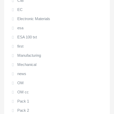
CIB
EC
Electronic Materials
esa
ESA 100 txt
first
Manufacturing
Mechanical
news
OM
OM cc
Pack 1
Pack 2