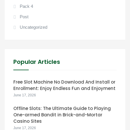
Pack 4
Post
Uncategorized
Popular Articles
Free Slot Machine No Download And Install or
Enrollment: Enjoy Endless Fun and Enjoyment
June 17, 2026
Offline Slots: The Ultimate Guide to Playing
One-armed Bandit in Brick-and-Mortar
Casino Sites
June 17, 2026