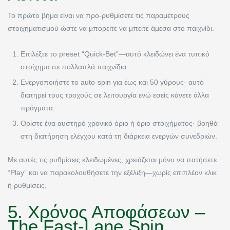
Το πρώτο βήμα είναι να προ‑ρυθμίσετε τις παραμέτρους
στοιχηματισμού ώστε να μπορείτε να μπείτε άμεσα στο παιχνίδι.
Επιλέξτε το preset “Quick‑Bet”—αυτό κλειδώνει ένα τυπικό
στοίχημα σε πολλαπλά παιχνίδια.
Ενεργοποιήστε το auto‑spin για έως και 50 γύρους· αυτό
διατηρεί τους τροχούς σε λειτουργία ενώ εσείς κάνετε άλλα
πράγματα.
Ορίστε ένα αυστηρό χρονικό όριο ή όριο στοιχήματος· βοηθά
στη διατήρηση ελέγχου κατά τη διάρκεια ενεργών συνεδριών.
Με αυτές τις ρυθμίσεις κλειδωμένες, χρειάζεται μόνο να πατήσετε
“Play” και να παρακολουθήσετε την εξέλιξη—χωρίς επιπλέον κλικ
ή ρυθμίσεις.
5. Χρόνος Αποφάσεων –
The Fast‑Lane Spin