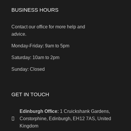
BUSINESS HOURS
Contact our office for more help and
advice.
Monday-Friday: 9am to 5pm
Saturday: 10am to 2pm
Sunday: Closed
GET IN TOUCH
Edinburgh Office:
1 Cruickshank Gardens,
Corstorphine, Edinburgh, EH12 7AS, United
Kingdom