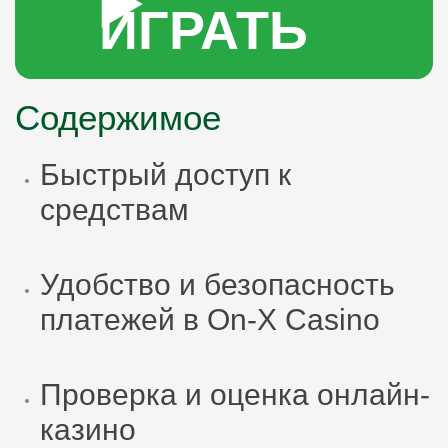
▶️
ИГРАТЬ
Содержимое
Быстрый доступ к
средствам
Удобство и безопасность
платежей в On-X Casino
Проверка и оценка онлайн-
казино