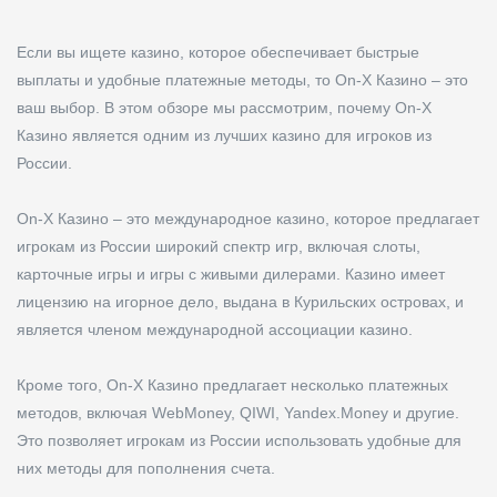
Если вы ищете казино, которое обеспечивает быстрые
выплаты и удобные платежные методы, то On-X Казино – это
ваш выбор. В этом обзоре мы рассмотрим, почему On-X
Казино является одним из лучших казино для игроков из
России.
On-X Казино – это международное казино, которое предлагает
игрокам из России широкий спектр игр, включая слоты,
карточные игры и игры с живыми дилерами. Казино имеет
лицензию на игорное дело, выдана в Курильских островах, и
является членом международной ассоциации казино.
Кроме того, On-X Казино предлагает несколько платежных
методов, включая WebMoney, QIWI, Yandex.Money и другие.
Это позволяет игрокам из России использовать удобные для
них методы для пополнения счета.