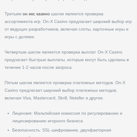
Третьим
он икс казино
шагом является проверка
ассортимента игр. On-X Casino предлагает широкий выбор игр
от ведущих разработчиков, включая слоты, карточные игры и
игры с долями.
Четвертым шагом является проверка выплат. On-X Casino
предлагает быстрые выплаты, которые могут быть сделаны в
течение 1-2 часов после запроса.
Пятым шагом является проверка платежных методов. On-X
Casino предлагает широкий выбор платежных методов,
включая Visa, Mastercard, Skrill, Neteller и другие.
Лицензия: Мальтийская комиссия по регулированию и
лицензированию игорного бизнеса
Безопасность: SSL-шифрование, двухфакторная