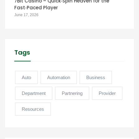
7Bit Casino – Quick‑Spin Heaven for the
Fast‑Paced Player
June 17, 2026
Tags
Auto
Automation
Business
Department
Partnering
Provider
Resources