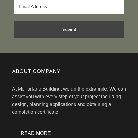
ABOUT COMPANY
At McFarlane Building, we go the extra mile. We can
assist you with every step of your project including
design, planning applications and obtaining a
completion certificate.
READ MORE