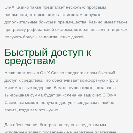
On-X Казино также предлагает несколько программ
лояльности, которые помогают игрокам получать
дополнительные бонусы и преимущества. Казино имеет также
программу реферальной системы, которая позволяет игрокам
получать бонусы за приглашение друзей.
Быстрый доступ к
средствам
Наши партнеры в On-X Casino предлагают вам быстрый
доступ к средствам, что обеспечивает комфортную игру и
минимальные задержки. Вам не нужно ждать, пока ваша
выигрышная сумма будет зачислена на ваш счет. С On-X
Casino вы можете получать доступ к средствам в любое
время, когда вам это нужно.
Для обеспечения быстрого доступа к средствам мы
используем только проверенные и надежные платежные