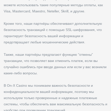
можете использовать такие популярные методы оплаты, как
Visa, Mastercard, Maestro, Neteller, Skrill, и другие.
Кроме того, наши партнёры обеспечивают дополнительную
безопасность транзакций с помощью SSL-шифрования, что
гарантирует безопасность вашей информации и
предотвращает любые мошеннические действия.
Также, наши партнёры предлагают функцию “отмены”
транзакции, что позволяет вам отменить платеж, если вы
случайно ошиблись при вводе данных или если у вас возникли
какие-либо вопросы.
В On-X Casino мы понимаем важность безопасности и
конфиденциальности вашей информации, поэтому мы
используем только проверенные и надежные платежные
системы, чтобы обеспечить вам максимальную безопасность и
удобство при проведении транзакций.