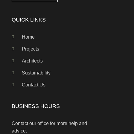
QUICK LINKS
Home
Projects
Architects
Sustainability
Contact Us
BUSINESS HOURS
Contact our office for more help and
advice.