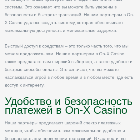
системы. Это означает, что вы можете быть уверены в
безопасности и быстроте транзакций. Нашим партнерам в On-
X Casino удалось создать систему, которая обеспечивает
максимальную доступность и минимальные задержки.
Быстрый доступ к средствам – это только часть того, что мы
можем предложить вам. Нашим партнерам в On-X Casino
также предлагают вам широкий выбор игр, а также удобные и
быстрые способы оплаты. Это означает, что вы можете
наслаждаться игрой в любое время и в любом месте, где есть
доступ к интернету.
Удобство и безопасность
платежей в On-X Casino
Наши партнёры предлагают широкий спектр платежных
методов, чтобы обеспечить вам максимальное удобство и
безопасность при проведении транзакций. В частности, вы