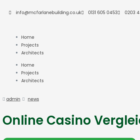
info@mcfarlanebuilding.co.uk
0131 605 0453
0203 4
Home
Projects
Architects
Home
Projects
Architects
admin
news
Online Casino Verglei