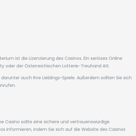
erium ist die Lizenzierung des Casinos. Ein seriöses Online
ity oder der Österreichischen Lotterie-Treuhand AG.
n, darunter auch Ihre Lieblings-Spiele. Außerdem sollten Sie sich
anrufen.
line Casino sollte eine sichere und vertrauenswürdige
nos informieren, indem Sie sich auf die Website des Casinos