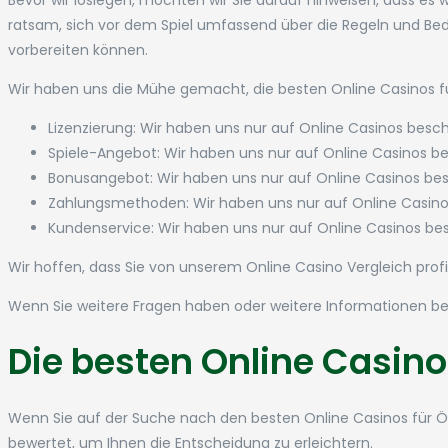
Bevor wir loslegen, möchten wir Sie darauf hinweisen, dass es 
ratsam, sich vor dem Spiel umfassend über die Regeln und Bedi
vorbereiten können.
Wir haben uns die Mühe gemacht, die besten Online Casinos für
Lizenzierung: Wir haben uns nur auf Online Casinos besch
Spiele-Angebot: Wir haben uns nur auf Online Casinos b
Bonusangebot: Wir haben uns nur auf Online Casinos besc
Zahlungsmethoden: Wir haben uns nur auf Online Casinos
Kundenservice: Wir haben uns nur auf Online Casinos be
Wir hoffen, dass Sie von unserem Online Casino Vergleich profi
Wenn Sie weitere Fragen haben oder weitere Informationen ben
Die besten Online Casino
Wenn Sie auf der Suche nach den besten Online Casinos für Öst
bewertet, um Ihnen die Entscheidung zu erleichtern.