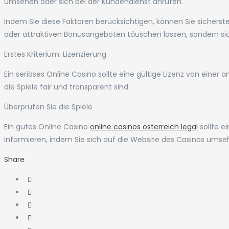
umsehen oder sich bei der Kundendienst anrufen.
Indem Sie diese Faktoren berücksichtigen, können Sie sicherstel
oder attraktiven Bonusangeboten täuschen lassen, sondern sic
Erstes Kriterium: Lizenzierung
Ein seriöses Online Casino sollte eine gültige Lizenz von ein
die Spiele fair und transparent sind.
Überprüfen Sie die Spiele
Ein gutes Online Casino
online casinos österreich legal
sollte e
informieren, indem Sie sich auf die Website des Casinos umse
Share