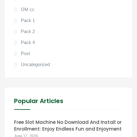
OM cc
Pack 1
Pack 2
Pack 4
Post
Uncategorized
Popular Articles
Free Slot Machine No Download And Install or
Enrollment: Enjoy Endless Fun and Enjoyment
June 17, 2026