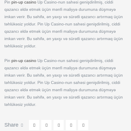
Pin
pin-up casino
Up Casino-nun sahəsi genişdirilmiş, ciddi
qazancı əldə etmək üçün mənfi maliyyə durumuna düşməyə
imkan verir. Bu səhifə, ən yaxşı və sürətli qazancı artırmaq üçün
təhlükəsiz yoldur. Pin Up Casino-nun sahəsi genişdirilmiş, ciddi
qazancı əldə etmək üçün mənfi maliyyə durumuna düşməyə
imkan verir. Bu səhifə, ən yaxşı və sürətli qazancı artırmaq üçün
təhlükəsiz yoldur.
Pin
pin-up casino
Up Casino-nun sahəsi genişdirilmiş, ciddi
qazancı əldə etmək üçün mənfi maliyyə durumuna düşməyə
imkan verir. Bu səhifə, ən yaxşı və sürətli qazancı artırmaq üçün
təhlükəsiz yoldur. Pin Up Casino-nun sahəsi genişdirilmiş, ciddi
qazancı əldə etmək üçün mənfi maliyyə durumuna düşməyə
imkan verir. Bu səhifə, ən yaxşı və sürətli qazancı artırmaq üçün
təhlükəsiz yoldur.
Share