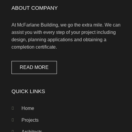
ABOUT COMPANY
At McFarlane Building, we go the extra mile. We can
assist you with every step of your project including
design, planning applications and obtaining a
completion certificate.
READ MORE
QUICK LINKS
Home
Projects
Architects