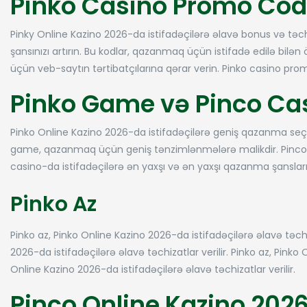
Pinko Casino Promo Cod
Pinky Online Kazino 2026-da istifadəçilərə əlavə bonus və təchiz
şansınızı artırın. Bu kodlar, qazanmaq üçün istifadə edilə bilə
üçün veb-saytın tərtibatçılarına qərar verin. Pinko casino pr
Pinko Game və Pinco Ca
Pinko Online Kazino 2026-da istifadəçilərə geniş qazanma seçim
game, qazanmaq üçün geniş tənzimlənmələrə malikdir. Pinco cas
casino-da istifadəçilərə ən yaxşı və ən yaxşı qazanma şansları v
Pinko Az
Pinko az, Pinko Online Kazino 2026-da istifadəçilərə əlavə təchiz
2026-da istifadəçilərə əlavə təchizatlar verilir. Pinko az, Pinko 
Online Kazino 2026-da istifadəçilərə əlavə təchizatlar verilir.
Pinco Online Kazino 2026