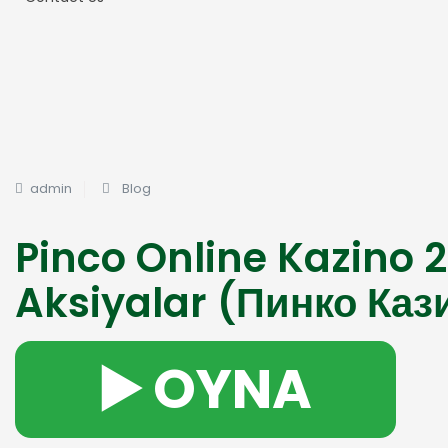
admin
Blog
Pinco Online Kazino 
Aksiyalar (Пинко Ка
▶️ OYNA