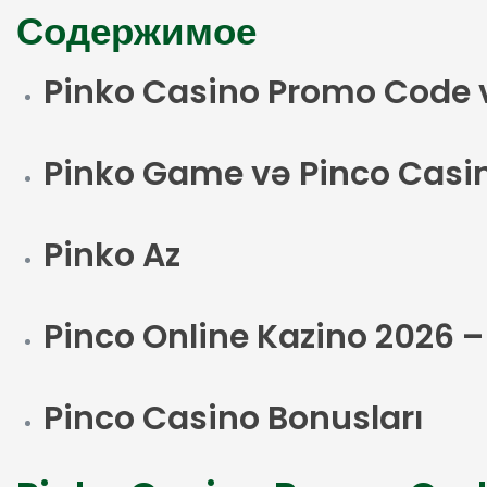
Содержимое
Pinko Casino Promo Code 
Pinko Game və Pinco Casi
Pinko Az
Pinco Online Kazino 2026 –
Pinco Casino Bonusları