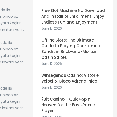
de ilə
Free Slot Machine No Download
And Install or Enrollment: Enjoy
, pinco az
Endless Fun and Enjoyment
yata keçirir.
June 17, 2026
 imkanı verir.
Offline Slots: The Ultimate
code ilə
Guide to Playing One-armed
, pinco az
Bandit in Brick-and-Mortar
yata keçirir.
Casino Sites
 imkanı verir.
June 17, 2026
WinLegends Casino: Vittorie
Veloci & Gioco Adrenalinico
June 17, 2026
code ilə
, pinco az
7Bit Casino – Quick‑Spin
yata keçirir.
Heaven for the Fast‑Paced
 imkanı verir.
Player
June 17, 2026