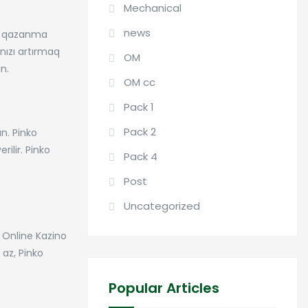
Mechanical
news
ə qazanma
nızı artırmaq
OM
n.
OM cc
Pack 1
Pack 2
n. Pinko
ilir. Pinko
Pack 4
Post
Uncategorized
o Online Kazino
 az, Pinko
Popular Articles