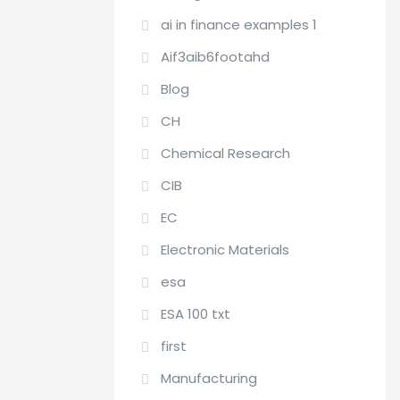
ai in finance examples 1
Aif3aib6footahd
Blog
CH
Chemical Research
CIB
EC
Electronic Materials
esa
ESA 100 txt
first
Manufacturing