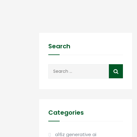
Search
Search
for:
Categories
a16z generative ai