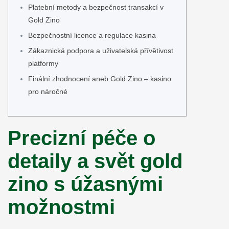
Platební metody a bezpečnost transakcí v
Gold Zino
Bezpečnostní licence a regulace kasina
Zákaznická podpora a uživatelská přívětivost
platformy
Finální zhodnocení aneb Gold Zino – kasino
pro náročné
Precizní péče o
detaily a svět gold
zino s úžasnými
možnostmi