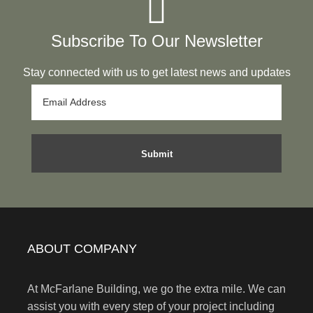
Subscribe To Our Newsletter
Stay connected with us to get latest news and updates
ABOUT COMPANY
At McFarlane Building, we go the extra mile. We can
assist you with every step of your project including