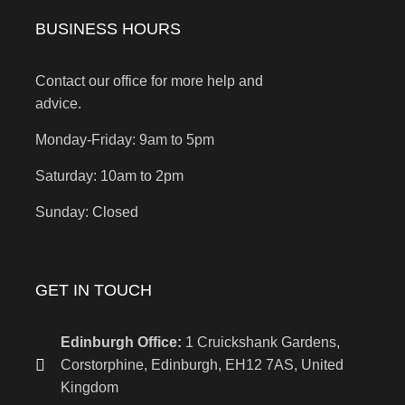
BUSINESS HOURS
Contact our office for more help and
advice.
Monday-Friday: 9am to 5pm
Saturday: 10am to 2pm
Sunday: Closed
GET IN TOUCH
Edinburgh Office:
1 Cruickshank Gardens,
Corstorphine, Edinburgh, EH12 7AS, United
Kingdom