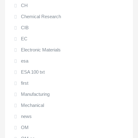
CH
Chemical Research
CIB
EC
Electronic Materials
esa
ESA 100 txt
first
Manufacturing
Mechanical
news
OM