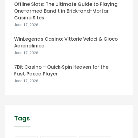
Offline Slots: The Ultimate Guide to Playing
One-armed Bandit in Brick-and-Mortar
Casino Sites
June 17, 2026
WinLegends Casino: Vittorie Veloci & Gioco
Adrenalinico
June 17, 2026
7Bit Casino – Quick‑Spin Heaven for the
Fast‑Paced Player
June 17, 2026
Tags