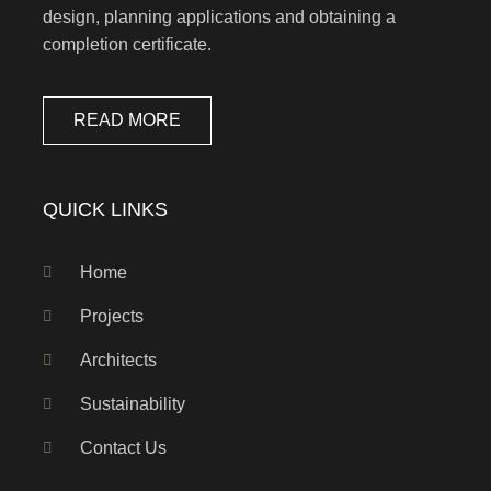
design, planning applications and obtaining a
completion certificate.
READ MORE
QUICK LINKS
Home
Projects
Architects
Sustainability
Contact Us