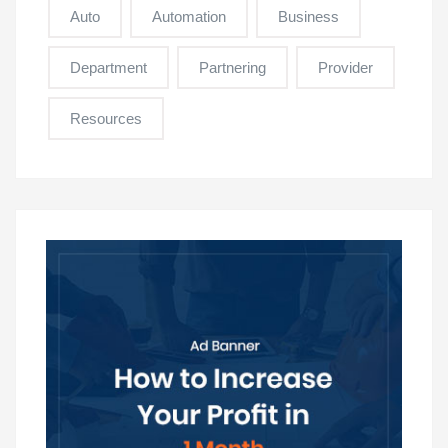
Auto
Automation
Business
Department
Partnering
Provider
Resources