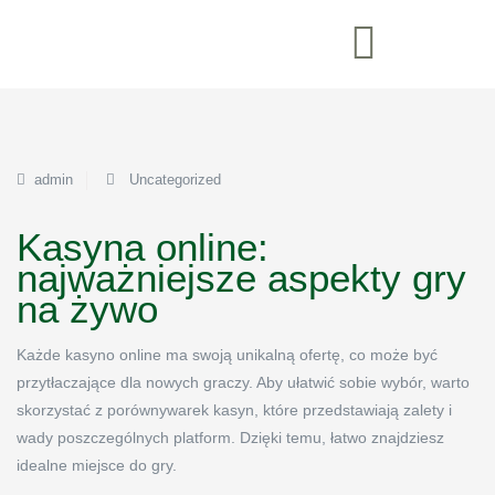
admin
Uncategorized
Kasyna online:
najważniejsze aspekty gry
na żywo
Każde kasyno online ma swoją unikalną ofertę, co może być
przytłaczające dla nowych graczy. Aby ułatwić sobie wybór, warto
skorzystać z porównywarek kasyn, które przedstawiają zalety i
wady poszczególnych platform. Dzięki temu, łatwo znajdziesz
idealne miejsce do gry.