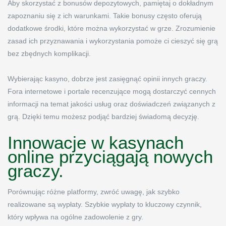
Aby skorzystać z bonusów depozytowych, pamiętaj o dokładnym
zapoznaniu się z ich warunkami. Takie bonusy często oferują
dodatkowe środki, które można wykorzystać w grze. Zrozumienie
zasad ich przyznawania i wykorzystania pomoże ci cieszyć się grą
bez zbędnych komplikacji.
Wybierając kasyno, dobrze jest zasięgnąć opinii innych graczy.
Fora internetowe i portale recenzujące mogą dostarczyć cennych
informacji na temat jakości usług oraz doświadczeń związanych z
grą. Dzięki temu możesz podjąć bardziej świadomą decyzję.
Innowacje w kasynach
online przyciągają nowych
graczy.
Porównując różne platformy, zwróć uwagę, jak szybko
realizowane są wypłaty. Szybkie wypłaty to kluczowy czynnik,
który wpływa na ogólne zadowolenie z gry.