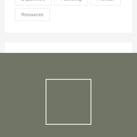
Resources