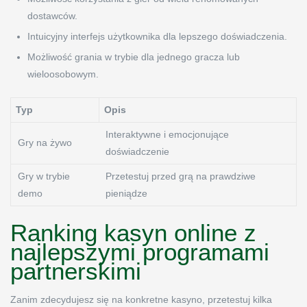
dostawców.
Intuicyjny interfejs użytkownika dla lepszego doświadczenia.
Możliwość grania w trybie dla jednego gracza lub
wieloosobowym.
Typ
Opis
Interaktywne i emocjonujące
Gry na żywo
doświadczenie
Gry w trybie
Przetestuj przed grą na prawdziwe
demo
pieniądze
Ranking kasyn online z
najlepszymi programami
partnerskimi
Zanim zdecydujesz się na konkretne kasyno, przetestuj kilka