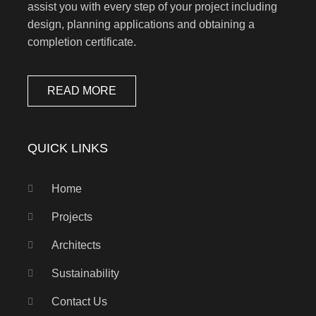
assist you with every step of your project including
design, planning applications and obtaining a
completion certificate.
READ MORE
QUICK LINKS
Home
Projects
Architects
Sustainability
Contact Us