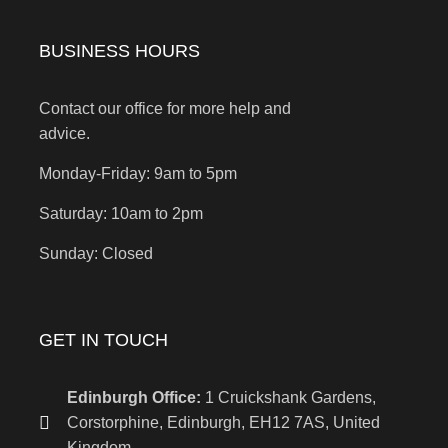
BUSINESS HOURS
Contact our office for more help and
advice.
Monday-Friday: 9am to 5pm
Saturday: 10am to 2pm
Sunday: Closed
GET IN TOUCH
Edinburgh Office:
1 Cruickshank Gardens,
Corstorphine, Edinburgh, EH12 7AS, United
Kingdom