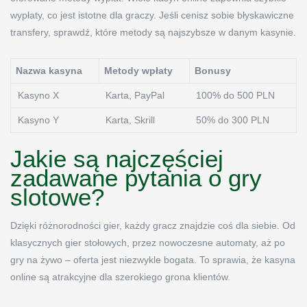
wypłaty, co jest istotne dla graczy. Jeśli cenisz sobie błyskawiczne
transfery, sprawdź, które metody są najszybsze w danym kasynie.
Nazwa kasyna
Metody wpłaty
Bonusy
Kasyno X
Karta, PayPal
100% do 500 PLN
Kasyno Y
Karta, Skrill
50% do 300 PLN
Jakie są najczęściej
zadawane pytania o gry
slotowe?
Dzięki różnorodności gier, każdy gracz znajdzie coś dla siebie. Od
klasycznych gier stołowych, przez nowoczesne automaty, aż po
gry na żywo – oferta jest niezwykle bogata. To sprawia, że kasyna
online są atrakcyjne dla szerokiego grona klientów.