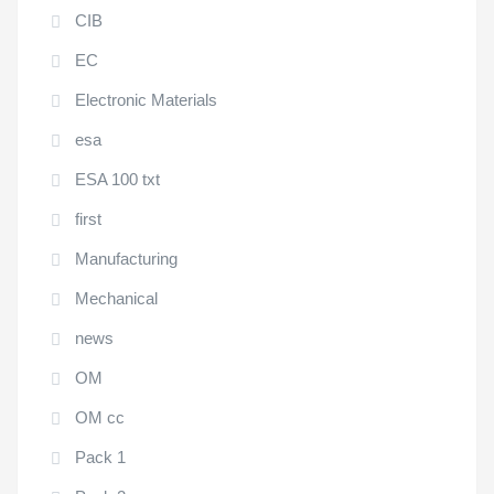
CIB
EC
Electronic Materials
esa
ESA 100 txt
first
Manufacturing
Mechanical
news
OM
OM cc
Pack 1