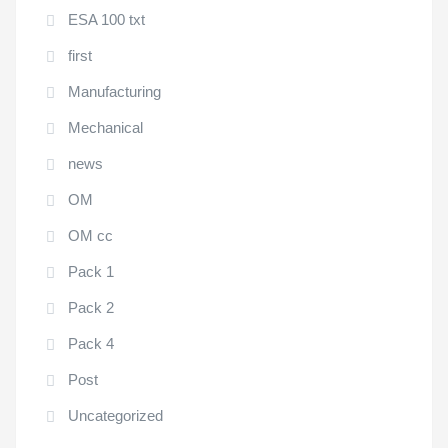
ESA 100 txt
first
Manufacturing
Mechanical
news
OM
OM cc
Pack 1
Pack 2
Pack 4
Post
Uncategorized