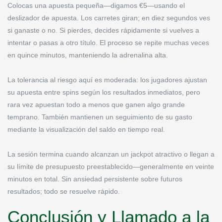
Colocas una apuesta pequeña—digamos €5—usando el
deslizador de apuesta. Los carretes giran; en diez segundos ves
si ganaste o no. Si pierdes, decides rápidamente si vuelves a
intentar o pasas a otro título. El proceso se repite muchas veces
en quince minutos, manteniendo la adrenalina alta.
La tolerancia al riesgo aquí es moderada: los jugadores ajustan
su apuesta entre spins según los resultados inmediatos, pero
rara vez apuestan todo a menos que ganen algo grande
temprano. También mantienen un seguimiento de su gasto
mediante la visualización del saldo en tiempo real.
La sesión termina cuando alcanzan un jackpot atractivo o llegan a
su límite de presupuesto preestablecido—generalmente en veinte
minutos en total. Sin ansiedad persistente sobre futuros
resultados; todo se resuelve rápido.
Conclusión y Llamado a la