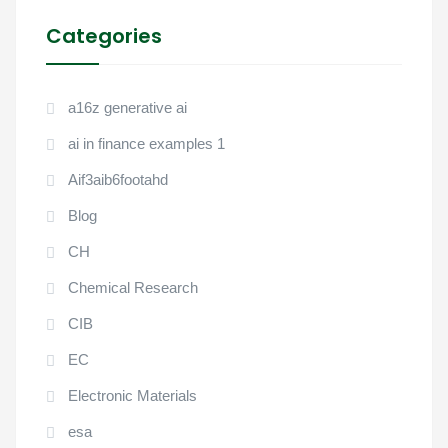
Categories
a16z generative ai
ai in finance examples 1
Aif3aib6footahd
Blog
CH
Chemical Research
CIB
EC
Electronic Materials
esa