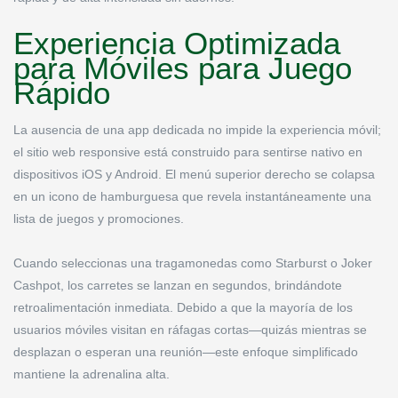
Experiencia Optimizada
para Móviles para Juego
Rápido
La ausencia de una app dedicada no impide la experiencia móvil;
el sitio web responsive está construido para sentirse nativo en
dispositivos iOS y Android. El menú superior derecho se colapsa
en un icono de hamburguesa que revela instantáneamente una
lista de juegos y promociones.
Cuando seleccionas una tragamonedas como Starburst o Joker
Cashpot, los carretes se lanzan en segundos, brindándote
retroalimentación inmediata. Debido a que la mayoría de los
usuarios móviles visitan en ráfagas cortas—quizás mientras se
desplazan o esperan una reunión—este enfoque simplificado
mantiene la adrenalina alta.