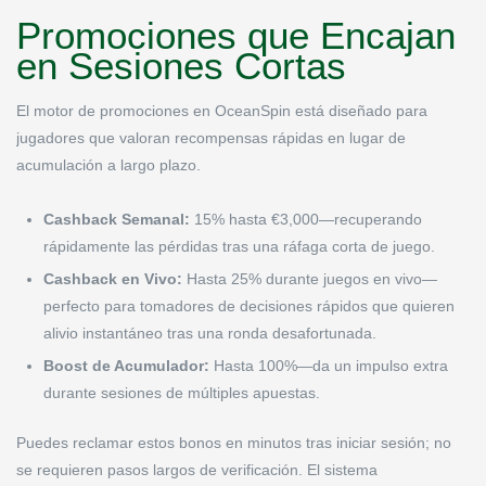
Promociones que Encajan
en Sesiones Cortas
El motor de promociones en OceanSpin está diseñado para
jugadores que valoran recompensas rápidas en lugar de
acumulación a largo plazo.
Cashback Semanal:
15% hasta €3,000—recuperando
rápidamente las pérdidas tras una ráfaga corta de juego.
Cashback en Vivo:
Hasta 25% durante juegos en vivo—
perfecto para tomadores de decisiones rápidos que quieren
alivio instantáneo tras una ronda desafortunada.
Boost de Acumulador:
Hasta 100%—da un impulso extra
durante sesiones de múltiples apuestas.
Puedes reclamar estos bonos en minutos tras iniciar sesión; no
se requieren pasos largos de verificación. El sistema