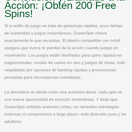
Acción: ¡Obtén 200 Free
Spins!
Si tu estilo de juego se trata de ganancias rápidas, poco tiempo
de inactividad y pagos instantáneos, OceanSpin ofrece
exactamente lo que necesitas. El diseño compatible con móvil
asegura que nunca te pierdas de la acción cuando juegas en
movimiento. Los juegos están diseñados para spins rápidos en
tragamonedas, rondas de casino en vivo y juegos de mesa, todo
respaldado por opciones de banking rápidas y promociones
pensadas para recompensas inmediatas.
La atmósfera se siente como una aventura diaria: cada spin es
una nueva oportunidad de emoción instantánea. Y dado que
OceanSpin enfatiza sesiones cortas, no necesitas estrategias
extensas ni compromisos a largo plazo—solo diversión pura y sin
adulterar.