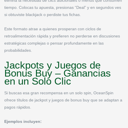
elimina la necesidad de clics adicionales o menús que consumen
tiempo. Colocas tu apuesta, presionas “Deal” y en segundos ves
si obtuviste blackjack o perdiste tus fichas.
Este formato atrae a quienes prosperan con ciclos de
retroalimentación rápida y prefieren no perderse en discusiones
estratégicas complejas o pensar profundamente en las
probabilidades.
Jackpots y Juegos de
Bonus Buy – Ganancias
en un Solo Clic
Si buscas esa gran recompensa en un solo spin, OceanSpin
ofrece títulos de jackpot y juegos de bonus buy que se adaptan a
pagos rápidos.
Ejemplos incluyen: