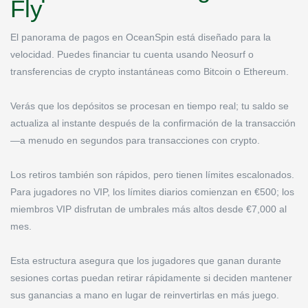
Fly
El panorama de pagos en OceanSpin está diseñado para la
velocidad. Puedes financiar tu cuenta usando Neosurf o
transferencias de crypto instantáneas como Bitcoin o Ethereum.
Verás que los depósitos se procesan en tiempo real; tu saldo se
actualiza al instante después de la confirmación de la transacción
—a menudo en segundos para transacciones con crypto.
Los retiros también son rápidos, pero tienen límites escalonados.
Para jugadores no VIP, los límites diarios comienzan en €500; los
miembros VIP disfrutan de umbrales más altos desde €7,000 al
mes.
Esta estructura asegura que los jugadores que ganan durante
sesiones cortas puedan retirar rápidamente si deciden mantener
sus ganancias a mano en lugar de reinvertirlas en más juego.