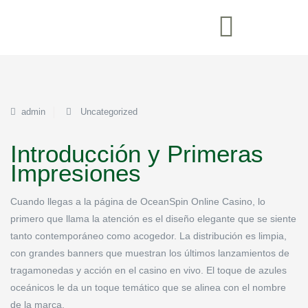
admin
Uncategorized
Introducción y Primeras
Impresiones
Cuando llegas a la página de OceanSpin Online Casino, lo
primero que llama la atención es el diseño elegante que se siente
tanto contemporáneo como acogedor. La distribución es limpia,
con grandes banners que muestran los últimos lanzamientos de
tragamonedas y acción en el casino en vivo. El toque de azules
oceánicos le da un toque temático que se alinea con el nombre
de la marca.