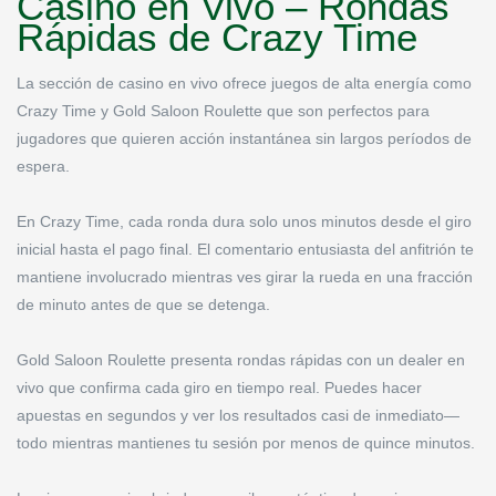
Casino en Vivo – Rondas
Rápidas de Crazy Time
La sección de casino en vivo ofrece juegos de alta energía como
Crazy Time y Gold Saloon Roulette que son perfectos para
jugadores que quieren acción instantánea sin largos períodos de
espera.
En Crazy Time, cada ronda dura solo unos minutos desde el giro
inicial hasta el pago final. El comentario entusiasta del anfitrión te
mantiene involucrado mientras ves girar la rueda en una fracción
de minuto antes de que se detenga.
Gold Saloon Roulette presenta rondas rápidas con un dealer en
vivo que confirma cada giro en tiempo real. Puedes hacer
apuestas en segundos y ver los resultados casi de inmediato—
todo mientras mantienes tu sesión por menos de quince minutos.