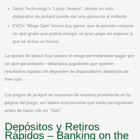
Salsa Technology’s “Lucky Sevens”
, donde un solo
disparador de jackpot puede dar una ganancia al instante.
EVO’s “Mega Spin” bonus buy game
, que te permite comprar
un spin gratis que podría otorgar un gran pago sin esperar a
que se active un bonus.
La opción de bonus buy reduce el riesgo permitiéndote pagar por
un spin garantizado—ideal para jugadores que quieren
resultados rápidos sin depender de disparadores aleatorios de
free‑spin.
Los pagos de jackpot se muestran de manera prominente en la
página del juego, así sabes exactamente qué estás persiguiendo
antes de hacer clic en “Spin”.
Depósitos y Retiros
Rápidos – Banking on the