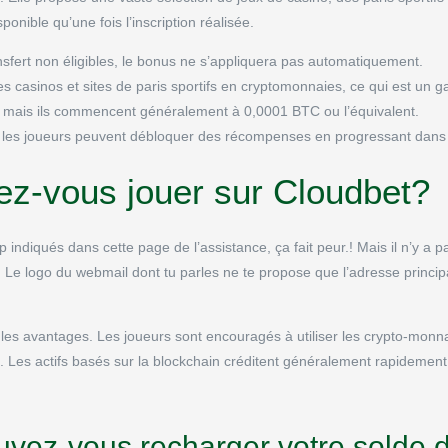
nible qu’une fois l’inscription réalisée.
nsfert non éligibles, le bonus ne s’appliquera pas automatiquement.
 casinos et sites de paris sportifs en cryptomonnaies, ce qui est un gag
, mais ils commencent généralement à 0,0001 BTC ou l’équivalent.
les joueurs peuvent débloquer des récompenses en progressant dans d
ez-vous jouer sur Cloudbet?
ndiqués dans cette page de l’assistance, ça fait peur.! Mais il n’y a 
! Le logo du webmail dont tu parles ne te propose que l’adresse principa
 les avantages. Les joueurs sont encouragés à utiliser les crypto-monn
es actifs basés sur la blockchain créditent généralement rapidement l
pouvez-vous recharger votre solde 