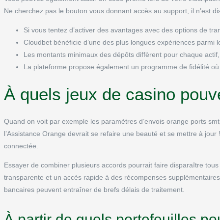
Ne cherchez pas le bouton vous donnant accès au support, il n’est dispo
Si vous tentez d’activer des avantages avec des options de tra
Cloudbet bénéficie d’une des plus longues expériences parmi les
Les montants minimaux des dépôts diffèrent pour chaque actif
La plateforme propose également un programme de fidélité où 
À quels jeux de casino pouv
Quand on voit par exemple les paramètres d’envois orange ports smtp i
l’Assistance Orange devrait se refaire une beauté et se mettre à jour 
connectée.
Essayer de combiner plusieurs accords pourrait faire disparaître tous
transparente et un accès rapide à des récompenses supplémentaires. L
bancaires peuvent entraîner de brefs délais de traitement.
À partir de quels portefeuilles 