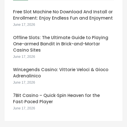
Free Slot Machine No Download And Install or
Enrollment: Enjoy Endless Fun and Enjoyment
June 17, 2026
Offline Slots: The Ultimate Guide to Playing
One-armed Bandit in Brick-and-Mortar
Casino Sites
June 17, 2026
WinLegends Casino: Vittorie Veloci & Gioco
Adrenalinico
June 17, 2026
7Bit Casino – Quick‑Spin Heaven for the
Fast‑Paced Player
June 17, 2026