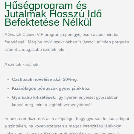
Hűségprogram és
Jutalmak Hosszú Idő
Befektetése Nélkül
A Snatch Casino VIP programja pontgyűjtésen alapul minden
fogadásnál. Még ha rövid szekciókban is játszol, minden pörgetés
számít a magasabb szintek felé.
A szintek kínálnak:
Cashback növelése akár 20%-ig
.
Kizárólagos bónuszok gyors játékhoz
.
Gyorsabb kifizetések
, így nyereményeidet gyorsabban
kapod meg, mint a legtöbb versenytársnál.
Ennek a rendszernek az a szépsége, hogy gyorsan fel tudsz lépni
a szinteken, ha következetesen a magas intenzitású játékokat
választod – nincs szükség maratoni játékokra vagy bonyolult