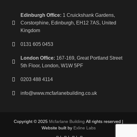
Edinburgh Office:
1 Cruickshank Gardens,
Corstorphine, Edinburgh, EH12 7AS, United
Kingdom
0131 605 0453
London Office:
167-169, Great Portland Street
5th Floor, London, W1W 5PF
0203 488 4114
info@www.mcfarlanebuilding.co.uk
Copyright © 2025
Mcfarlane Building
All rights reserved |
Website built by
Exline Labs