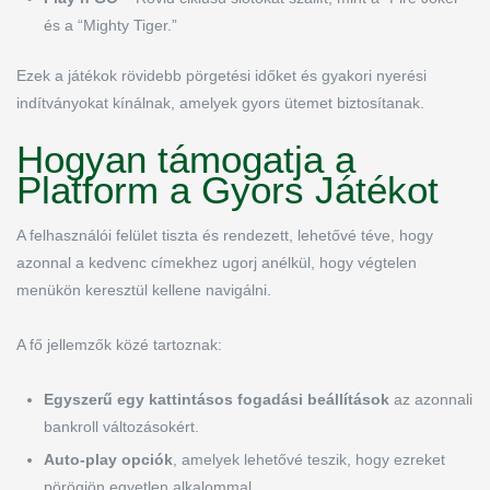
és a “Mighty Tiger.”
Ezek a játékok rövidebb pörgetési időket és gyakori nyerési
indítványokat kínálnak, amelyek gyors ütemet biztosítanak.
Hogyan támogatja a
Platform a Gyors Játékot
A felhasználói felület tiszta és rendezett, lehetővé téve, hogy
azonnal a kedvenc címekhez ugorj anélkül, hogy végtelen
menükön keresztül kellene navigálni.
A fő jellemzők közé tartoznak:
Egyszerű egy kattintásos fogadási beállítások
az azonnali
bankroll változásokért.
Auto‑play opciók
, amelyek lehetővé teszik, hogy ezreket
pörögjön egyetlen alkalommal.