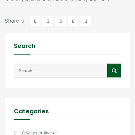
Share
Search
Categories
a16z generative ai