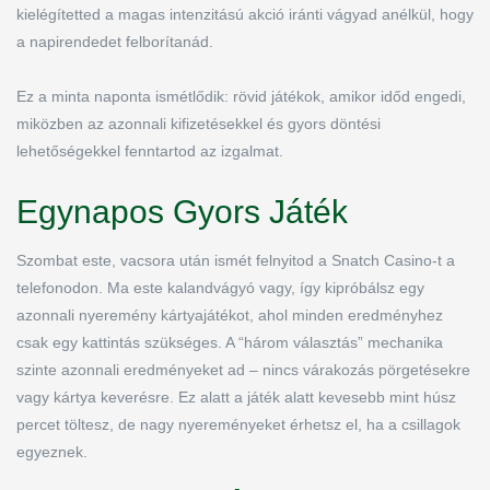
kielégítetted a magas intenzitású akció iránti vágyad anélkül, hogy
a napirendedet felborítanád.
Ez a minta naponta ismétlődik: rövid játékok, amikor időd engedi,
miközben az azonnali kifizetésekkel és gyors döntési
lehetőségekkel fenntartod az izgalmat.
Egynapos Gyors Játék
Szombat este, vacsora után ismét felnyitod a Snatch Casino-t a
telefonodon. Ma este kalandvágyó vagy, így kipróbálsz egy
azonnali nyeremény kártyajátékot, ahol minden eredményhez
csak egy kattintás szükséges. A “három választás” mechanika
szinte azonnali eredményeket ad – nincs várakozás pörgetésekre
vagy kártya keverésre. Ez alatt a játék alatt kevesebb mint húsz
percet töltesz, de nagy nyereményeket érhetsz el, ha a csillagok
egyeznek.