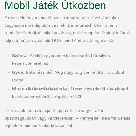
Mobil Játék Útközben
A mobil élmény alapvető azok számára, akik rövid játékokra
vágynak és mindig úton vannak. Bár a Snatch Casino nem
rendelkezik dedikált alkalmazással, mobilra optimalizált oldalának
teljesítménye kiváló mind iOS, mind Android böngészőkön.
Szép UI
: A felület gyorsan alkalmazkodik bármilyen
képernyőmérethez.
Gyors betöltési idő
: Még nagy forgalom mellett is a oldal
reagál.
Nincs alkalmazásfáradtság
: Játssz közvetlenül a telefonod
kezdőképernyőjéről, telepítés nélkül.
Ez a kialakítás biztosítja, hogy bárhol is vagy – akár
buszmegállóban vagy váróteremben – könnyedén belemerülhess
a játékba minimális akadályozással.