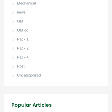
Mechanical
news
OM
OM cc
Pack 1
Pack 2
Pack 4
Post
Uncategorized
Popular Articles