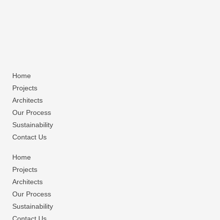
Home
Projects
Architects
Our Process
Sustainability
Contact Us
Home
Projects
Architects
Our Process
Sustainability
Contact Us