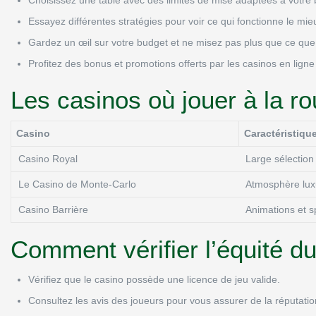
Essayez différentes stratégies pour voir ce qui fonctionne le mi
Gardez un œil sur votre budget et ne misez pas plus que ce qu
Profitez des bonus et promotions offerts par les casinos en lign
Les casinos où jouer à la ro
Casino
Caractéristiqu
Casino Royal
Large sélection
Le Casino de Monte-Carlo
Atmosphère lux
Casino Barrière
Animations et s
Comment vérifier l’équité du
Vérifiez que le casino possède une licence de jeu valide.
Consultez les avis des joueurs pour vous assurer de la réputatio