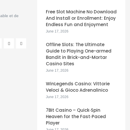
Free Slot Machine No Download
sable et de
And Install or Enrollment: Enjoy
Endless Fun and Enjoyment
June 17, 2026
Offline Slots: The Ultimate
Guide to Playing One-armed
Bandit in Brick-and-Mortar
Casino Sites
June 17, 2026
WinLegends Casino: Vittorie
Veloci & Gioco Adrenalinico
June 17, 2026
7Bit Casino – Quick‑Spin
Heaven for the Fast‑Paced
Player
June 17, 2026