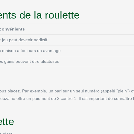
nts de la roulette
nconvénients
 jeu peut devenir addictif
a maison a toujours un avantage
s gains peuvent être aléatoires
vous placez. Par exemple, un pari sur un seul numéro (appelé “plein”) o
ouzaine offre un paiement de 2 contre 1. Il est important de connaître
ette
budget.