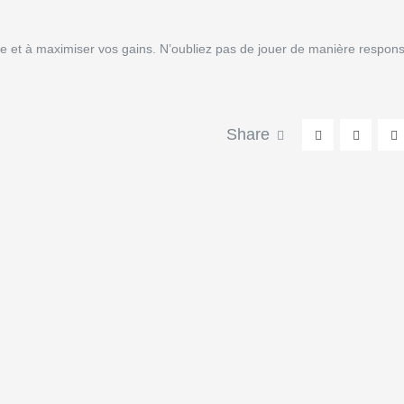
able et à maximiser vos gains. N’oubliez pas de jouer de manière respon
Share