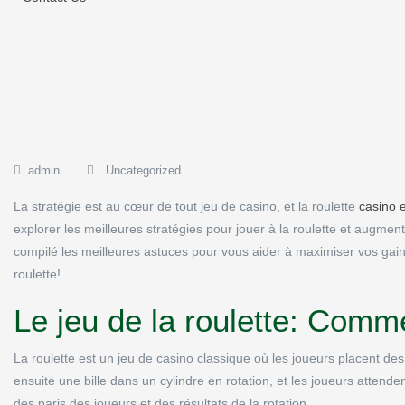
admin
Uncategorized
La stratégie est au cœur de tout jeu de casino, et la roulette
casino e
explorer les meilleures stratégies pour jouer à la roulette et aug
compilé les
meilleures astuces pour vous aider à maximiser vos gain
roulette!
Le jeu de la roulette: Com
La roulette est un jeu de casino classique où les joueurs placent d
ensuite une bille dans un cylindre en rotation, et les joueurs attende
des paris des joueurs et des résultats de la rotation.