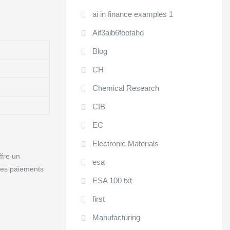
ai in finance examples 1
Aif3aib6footahd
Blog
CH
Chemical Research
CIB
EC
Electronic Materials
ffre un
esa
 les paiements
ESA 100 txt
first
Manufacturing