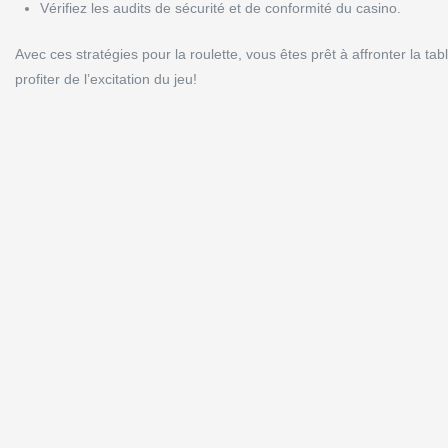
Vérifiez les audits de sécurité et de conformité du casino.
Avec ces stratégies pour la roulette, vous êtes prêt à affronter la t
profiter de l’excitation du jeu!