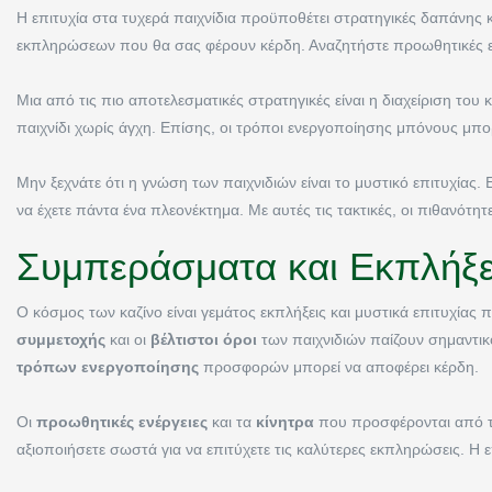
Η επιτυχία στα τυχερά παιχνίδια προϋποθέτει στρατηγικές δαπάνης και
εκπληρώσεων που θα σας φέρουν κέρδη. Αναζητήστε προωθητικές ενέρ
Μια από τις πιο αποτελεσματικές στρατηγικές είναι η διαχείριση το
παιχνίδι χωρίς άγχη. Επίσης, οι τρόποι ενεργοποίησης μπόνους μπο
Μην ξεχνάτε ότι η γνώση των παιχνιδιών είναι το μυστικό επιτυχίας. Ε
να έχετε πάντα ένα πλεονέκτημα. Με αυτές τις τακτικές, οι πιθανότητ
Συμπεράσματα και Εκπλήξε
Ο κόσμος των καζίνο είναι γεμάτος εκπλήξεις και μυστικά επιτυχίας
συμμετοχής
και οι
βέλτιστοι όροι
των παιχνιδιών παίζουν σημαντικ
τρόπων ενεργοποίησης
προσφορών μπορεί να αποφέρει κέρδη.
Οι
προωθητικές ενέργειες
και τα
κίνητρα
που προσφέρονται από τα 
αξιοποιήσετε σωστά για να επιτύχετε τις καλύτερες εκπληρώσεις. Η 