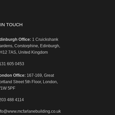
 IN TOUCH
dinburgh Office:
1 Cruickshank
ardens, Corstorphine, Edinburgh,
H12 7AS, United Kingdom
131 605 0453
ondon Office:
167-169, Great
ortland Street 5th Floor, London,
1W 5PF
203 488 4114
nfo@www.mcfarlanebuilding.co.uk