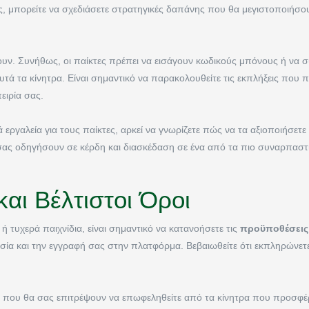
ς, μπορείτε να σχεδιάσετε στρατηγικές δαπάνης που θα μεγιστοποιήσο
υν. Συνήθως, οι παίκτες πρέπει να εισάγουν κωδικούς μπόνους ή να 
υτά τα κίνητρα. Είναι σημαντικό να παρακολουθείτε τις εκπλήξεις που
ειρία σας.
ά εργαλεία για τους παίκτες, αρκεί να γνωρίζετε πώς να τα αξιοποιήσετ
ας οδηγήσουν σε κέρδη και διασκέδαση σε ένα από τα πιο συναρπαστ
αι Βέλτιστοι Όροι
 τυχερά παιχνίδια, είναι σημαντικό να κατανοήσετε τις
προϋποθέσεις
σία και την εγγραφή σας στην πλατφόρμα. Βεβαιωθείτε ότι εκπληρώνετ
που θα σας επιτρέψουν να επωφεληθείτε από τα κίνητρα που προσφέρ