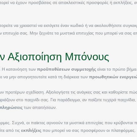
ορεί να έχουν προσβάσεις σε αποκλειστικές προσφορές ή εκπλήξεις, ε
είτε να χρειαστεί να εισάγετε έναν κωδικό ή να ακολουθήσετε συγκεκ
ην επιτυχία σας. Μην ξεχνάτε τα μυστικά επιτυχίας που μπορεί να σας 
ην Αξιοποίηση Μπόνους
ς. Η κατανόηση των
προϋποθέσεων συμμετοχής
είναι το πρώτο βήμα
 να μην απογοητευτείτε κατά τη διάρκεια των
προωθητικών ενεργει
των προτέρων σχεδίαση. Αξιολογήστε τις ανάγκες σας και καθορίστε πώ
ριάζουν στο παιχνίδι σας. Για παράδειγμα, αν παίζετε τυχερά παιχνίδια, 
πληρώσεις
των απαιτήσεων.
ες. Συχνά, οι παίκτες αγνοούν τα μυστικά επιτυχίας που κρύβονται π
ίτε από τις
εκπλήξεις
που μπορεί να σας προσφέρουν οι πλατφόρμες.