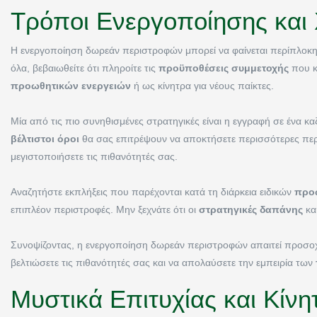
Τρόποι Ενεργοποίησης κα
Η ενεργοποίηση δωρεάν περιστροφών μπορεί να φαίνεται περίπλοκη
όλα, βεβαιωθείτε ότι πληροίτε τις
προϋποθέσεις συμμετοχής
που κ
προωθητικών ενεργειών
ή ως κίνητρα για νέους παίκτες.
Μία από τις πιο συνηθισμένες στρατηγικές είναι η εγγραφή σε ένα 
βέλτιστοι όροι
θα σας επιτρέψουν να αποκτήσετε περισσότερες περ
μεγιστοποιήσετε τις πιθανότητές σας.
Αναζητήστε εκπλήξεις που παρέχονται κατά τη διάρκεια ειδικών
προ
επιπλέον περιστροφές. Μην ξεχνάτε ότι οι
στρατηγικές δαπάνης
και
Συνοψίζοντας, η ενεργοποίηση δωρεάν περιστροφών απαιτεί προσοχή
βελτιώσετε τις πιθανότητές σας και να απολαύσετε την εμπειρία των
Μυστικά Επιτυχίας και Κίνη