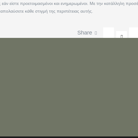
ις εάν είστε προετοιμασμένοι και ενημερωμένοι. Με την κατάλληλη προσέ
α απολαύσετε κάθε στιγμή της περιπέτειας αυτής.
Share