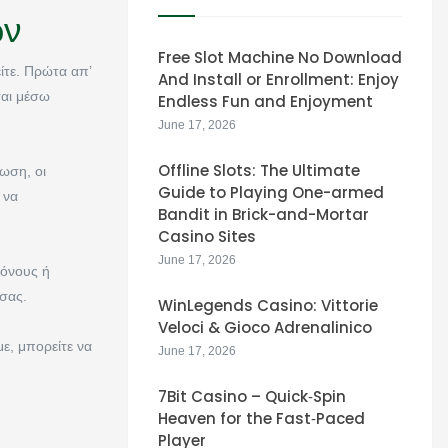
ών
Free Slot Machine No Download
ίτε. Πρώτα απ’
And Install or Enrollment: Enjoy
ται μέσω
Endless Fun and Enjoyment
June 17, 2026
Offline Slots: The Ultimate
ωση, οι
Guide to Playing One-armed
 να
Bandit in Brick-and-Mortar
Casino Sites
June 17, 2026
πόνους ή
 σας.
WinLegends Casino: Vittorie
Veloci & Gioco Adrenalinico
ε, μπορείτε να
June 17, 2026
7Bit Casino – Quick‑Spin
Heaven for the Fast‑Paced
Player