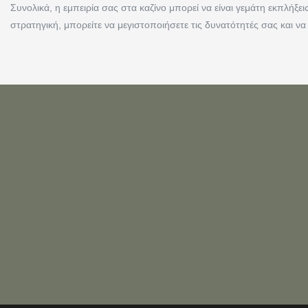
Συνολικά, η εμπειρία σας στα καζίνο μπορεί να είναι γεμάτη εκπλήξε
στρατηγική, μπορείτε να μεγιστοποιήσετε τις δυνατότητές σας και ν