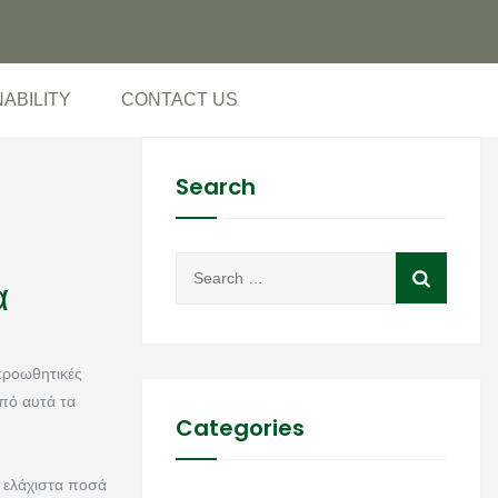
ABILITY
CONTACT US
Search
α
προωθητικές
από αυτά τα
Categories
 ελάχιστα ποσά