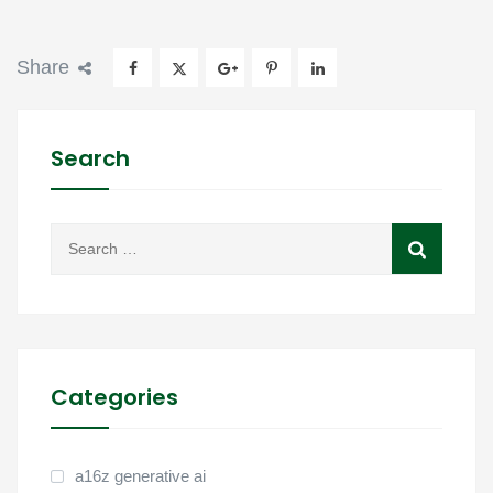
Share
Search
Categories
a16z generative ai