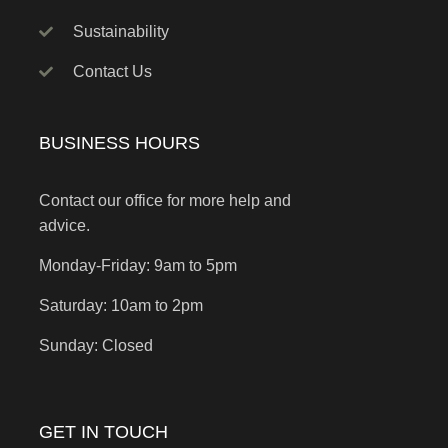
Sustainability
Contact Us
BUSINESS HOURS
Contact our office for more help and
advice.
Monday-Friday: 9am to 5pm
Saturday: 10am to 2pm
Sunday: Closed
GET IN TOUCH