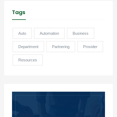
Tags
Auto
Automation
Business
Department
Partnering
Provider
Resources