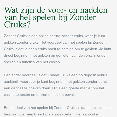
Wat zijn de voor- en nadelen
van het spelen bij Zonder
Cruks?
Zonder Cruks is een online casino zonder cruks, waar je kunt
gokken zonder cruks. Het voordeel van het spelen bij Zonder
Cruks is dat je geen cruks hoeft te betalen om te gokken. Je kunt
direct beginnen met gokken en genieten van de verschillende
spellen en functies van het casino.
Een ander voordeel is dat Zonder Cruks een no deposit bonus
aanbiedt, waardoor je kunt beginnen met gokken zonder eerst
een deposit te hoeven doen. Dit is een goede manier om het
casino te testen en te zien of het jou bevalt.
Een nadeel van het spelen bij Zonder Cruks is dat het casino niet
beschikt over een breed scala aan spellen. Het aanbod is